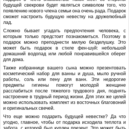
будущей свекрови будет являться символом того, что
появлению нового члена семьи она очень рада. Подарок
сможет настроить будущую невестку на дружелюбный
лад.
Сложно бывает угадать предпочтения человека, с
которым только предстоит познакомиться. Поэтому в
подарок можно преподнести милую безделушку. Это
может быть подарок в стиле фен-шуй: небольшой
домашний водопад или любой понравившейся оберег
для дома.
Также избраннице вашего сына можно презентовать
косметический набор для ванны и душа, мыло ручной
работы, соль или пену для ванн. Эти недорогие
предметы гигиены помогут молодой женщине
расслабиться после тяжелого трудового дня, поднять
настроение в трудный период жизни. Для этих же целей
можно использовать комплект из восточных благовоний
и оригинальных свечей.
Что еще можно подарить будущей невестке? Да что
угодно, главное, чтобы от подарка исходила теплота и
забота, с которой был куплен презент. Это может быть