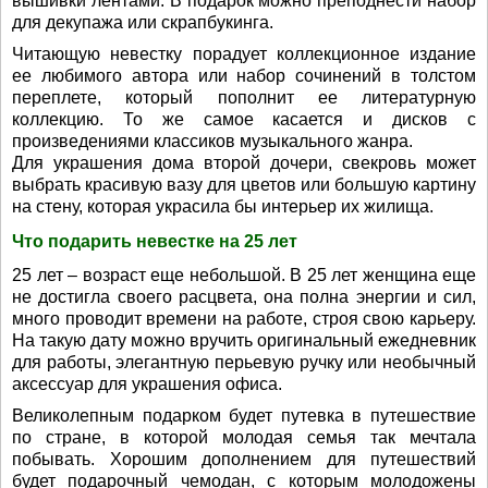
вышивки лентами. В подарок можно преподнести набор
для декупажа или скрапбукинга.
Читающую невестку порадует коллекционное издание
ее любимого автора или набор сочинений в толстом
переплете, который пополнит ее литературную
коллекцию. То же самое касается и дисков с
произведениями классиков музыкального жанра.
Для украшения дома второй дочери, свекровь может
выбрать красивую вазу для цветов или большую картину
на стену, которая украсила бы интерьер их жилища.
Что подарить невестке на 25 лет
25 лет – возраст еще небольшой. В 25 лет женщина еще
не достигла своего расцвета, она полна энергии и сил,
много проводит времени на работе, строя свою карьеру.
На такую дату можно вручить оригинальный ежедневник
для работы, элегантную перьевую ручку или необычный
аксессуар для украшения офиса.
Великолепным подарком будет путевка в путешествие
по стране, в которой молодая семья так мечтала
побывать. Хорошим дополнением для путешествий
будет подарочный чемодан, с которым молодожены