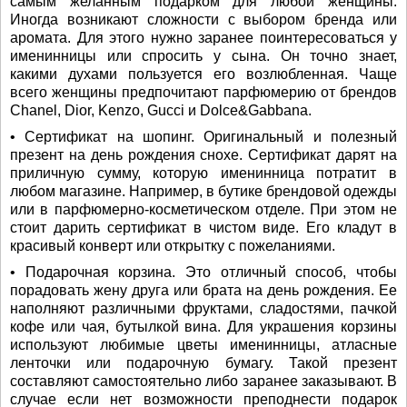
самым желанным подарком для любой женщины.
Иногда возникают сложности с выбором бренда или
аромата. Для этого нужно заранее поинтересоваться у
именинницы или спросить у сына. Он точно знает,
какими духами пользуется его возлюбленная. Чаще
всего женщины предпочитают парфюмерию от брендов
Chanel, Dior, Kenzo, Gucci и Dolce&Gabbana.
• Сертификат на шопинг. Оригинальный и полезный
презент на день рождения снохе. Сертификат дарят на
приличную сумму, которую именинница потратит в
любом магазине. Например, в бутике брендовой одежды
или в парфюмерно-косметическом отделе. При этом не
стоит дарить сертификат в чистом виде. Его кладут в
красивый конверт или открытку с пожеланиями.
• Подарочная корзина. Это отличный способ, чтобы
порадовать жену друга или брата на день рождения. Ее
наполняют различными фруктами, сладостями, пачкой
кофе или чая, бутылкой вина. Для украшения корзины
используют любимые цветы именинницы, атласные
ленточки или подарочную бумагу. Такой презент
составляют самостоятельно либо заранее заказывают. В
случае если нет возможности преподнести подарок