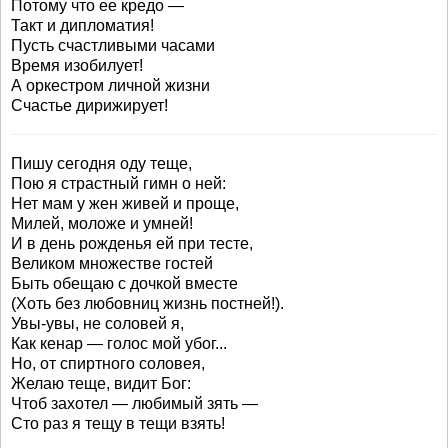
Потому что ее кредо —
Такт и дипломатия!
Пусть счастливыми часами
Время изобилует!
А оркестром личной жизни
Счастье дирижирует!
Пишу сегодня оду теще,
Пою я страстный гимн о ней:
Нет мам у жен живей и проще,
Милей, моложе и умней!
И в день рожденья ей при тесте,
Великом множестве гостей
Быть обещаю с дочкой вместе
(Хоть без любовниц жизнь постней!).
Увы-увы, не соловей я,
Как кенар — голос мой убог...
Но, от спиртного соловея,
Желаю теще, видит Бог:
Чтоб захотел — любимый зять —
Сто раз я тещу в тещи взять!