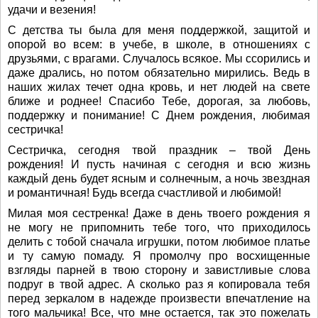
удачи и везения!
С детства ты была для меня поддержкой, защитой и
опорой во всем: в учебе, в школе, в отношениях с
друзьями, с врагами. Случалось всякое. Мы ссорились и
даже дрались, но потом обязательно мирились. Ведь в
наших жилах течет одна кровь, и нет людей на свете
ближе и роднее! Спасибо Тебе, дорогая, за любовь,
поддержку и понимание! С Днем рождения, любимая
сестричка!
Сестричка, сегодня твой праздник – твой День
рождения! И пусть начиная с сегодня и всю жизнь
каждый день будет ясным и солнечным, а ночь звездная
и романтичная! Будь всегда счастливой и любимой!
Милая моя сестренка! Даже в день твоего рождения я
не могу не припомнить тебе того, что приходилось
делить с тобой сначала игрушки, потом любимое платье
и ту самую помаду. Я промолчу про восхищенные
взгляды парней в твою сторону и завистливые слова
подруг в твой адрес. А сколько раз я копировала тебя
перед зеркалом в надежде произвести впечатление на
того мальчика! Все, что мне остается, так это пожелать