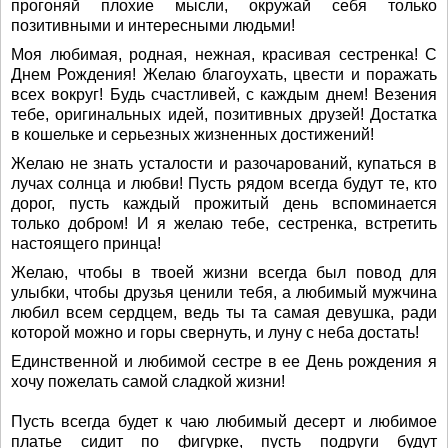
прогоняй плохие мысли, окружай себя только
позитивными и интересными людьми!
Моя любимая, родная, нежная, красивая сестренка! C
Днем Рождения! Желаю благоухать, цвести и поражать
всех вокруг! Будь счастливей, с каждым днем! Везения
тебе, оригинальных идей, позитивных друзей! Достатка
в кошельке и серьезных жизненных достижений!
Желаю не знать усталости и разочарований, купаться в
лучах солнца и любви! Пусть рядом всегда будут те, кто
дорог, пусть каждый прожитый день вспоминается
только добром! И я желаю тебе, сестренка, встретить
настоящего принца!
Желаю, чтобы в твоей жизни всегда был повод для
улыбки, чтобы друзья ценили тебя, а любимый мужчина
любил всем сердцем, ведь ты та самая девушка, ради
которой можно и горы свернуть, и луну с неба достать!
Единственной и любимой сестре в ее День рождения я
хочу пожелать самой сладкой жизни!
Пусть всегда будет к чаю любимый десерт и любимое
платье сидит по фигурке, пусть подруги будут