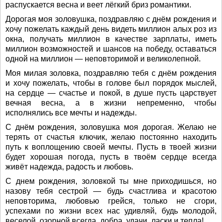
распускается весна и веет лёгкий бриз романтики.
Дорогая моя золовушка, поздравляю с днём рождения и
хочу пожелать каждый день видеть миллион алых роз из
окна, получать миллион в качестве зарплаты, иметь
миллион возможностей и шансов на победу, оставаться
одной на миллион — неповторимой и великолепной.
Моя милая золовка, поздравляю тебя с днём рождения
и хочу пожелать, чтобы в голове был порядок мыслей,
на сердце — счастье и покой, в душе пусть царствует
вечная весна, а в жизни непременно, чтобы
исполнялись все мечты и надежды.
С днём рождения, золовушка моя дорогая. Желаю не
терять от счастья ключик, желаю постоянно находить
путь к воплощению своей мечты. Пусть в твоей жизни
будет хорошая погода, пусть в твоём сердце всегда
живёт надежда, радость и любовь.
С днем рождения, золовкой ты мне приходишься, но
назову тебя сестрой — будь счастлива и красотою
неповторима, любовью грейся, только не сгори,
успехами по жизни всех нас удивляй, будь молодой,
веселой, озорной всегда, добра, удачи, ласки и тепла!