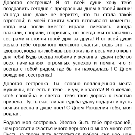
Дорогая сестренка! Я от всей души хочу тебя
поздравить сегодня с прекрасным днем в твоей жизни!
Иногда мне даже не верится, что ты стала такой
взрослой; в моей памяти часто всплывают моменты,
когда мы росли вместе: играли, смеялись, иногда
плакали, спорили, ссорились, но всегда мы оставались
сестрами и стояли горой друг за друга! Я от всей души
желаю тебе огромного женского счастья, ведь это так
здорово, когда ты любишь свою жизнь и весь мир открыт
для тебя! Будь всегда любима и желанна, удачи тебе во
всех начинаниях, огромных успехов и помни, что я
всегда с тобой рядом, где бы ни находилась ! С Днем
рождения, сестренка!
Дорогая сестренка. Ты, словно воплощенная мечта
мужчины, все есть в тебе - и ум, и красота! И я желаю,
чтоб спокойна и светла, тебя твоя дорога к счастью
привела. Пусть счастливая судьба удачу подарит и пусть
вечная весна в душе поет! С Днем Рождения тебя, моя
родная.
Родная моя сестренка. Желаю быть тебе прекрасней,
чем рассвет и счастья много верного на много-много лет.
Пусть на твоем пути встретиться любовь сильнее, чем