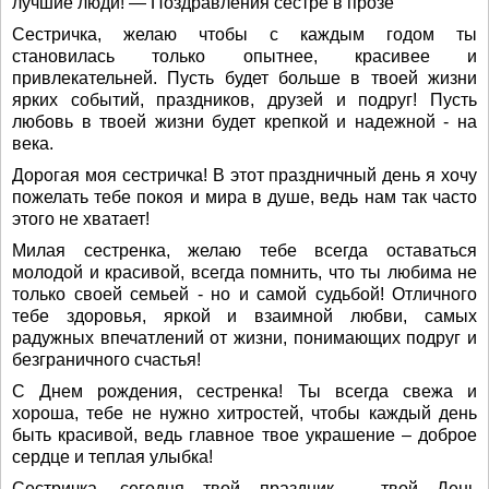
лучшие люди! — Поздравления сестре в прозе
Сестричка, желаю чтобы с каждым годом ты
становилась только опытнее, красивее и
привлекательней. Пусть будет больше в твоей жизни
ярких событий, праздников, друзей и подруг! Пусть
любовь в твоей жизни будет крепкой и надежной - на
века.
Дорогая моя сестричка! В этот праздничный день я хочу
пожелать тебе покоя и мира в душе, ведь нам так часто
этого не хватает!
Милая сестренка, желаю тебе всегда оставаться
молодой и красивой, всегда помнить, что ты любима не
только своей семьей - но и самой судьбой! Отличного
тебе здоровья, яркой и взаимной любви, самых
радужных впечатлений от жизни, понимающих подруг и
безграничного счастья!
С Днем рождения, сестренка! Ты всегда свежа и
хороша, тебе не нужно хитростей, чтобы каждый день
быть красивой, ведь главное твое украшение – доброе
сердце и теплая улыбка!
Сестричка, сегодня твой праздник – твой День