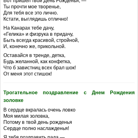
Вот пришел твой День Рожденья, —
Ты прочти мое творенье,
Для тебя все это лично.
Кстати, выглядишь отлично!
На Канарах тебе дачу,
«Гелика» и физрука в придачу,
Быть всегда красивой, стройной,
И, конечно же, прикольной.
Оставайся в тренде, детка,
Будь желанной, как конфетка,
Что б завистниц всех брал шок!
От меня этот стишок!
Трогательное поздравление с Днем Рождения
золовке
В сердце вкралась очень ловко
Моя милая золовка,
Потому в твой день рожденья
Сердце полно наслажденья!
Я тебя поздравить рада —