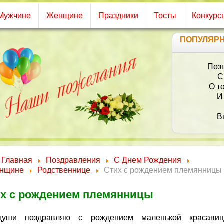
Мужчине
Женщине
Праздники
Тосты
Конкурс
ПОПУЛЯР
Главная
Поздравления
С Днем Рождения
нщине
Родственнице
Стих с рождением племянницы
Ч
х с рождением племянницы
уши поздравляю с рождением маленькой красави