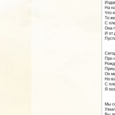
Изда
На н
Что е
То жи
С пл
Она п
И от
Пусть
Сего
Про 
Рожд
Приш
Он м
Но в
С пл
Я по
Мы с
Узнал
Вы д