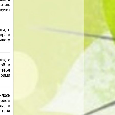
ития,
вучит
ки, с
ира и
ьшого
ка, с
вой и
 тебя
воими
илось
ерием
ала и
 твоя