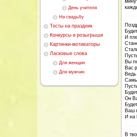
мину
кажд
День учителя
На свадьбу
Позд
Тосты на праздник
Буде
Конкурсы и розыгрыши
И пл
Стан
Картинки-мотиваторы
Стали
Ласковые слова
Пусть
Вы п
Для женщин
Вас р
Для мужчин
Ведь
Самы
Пуст
Будет
Он В
Будет
Ваш 
И на 
В тв