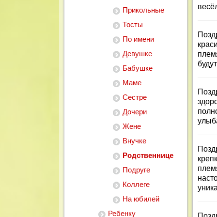
весёл
Прикольные
Тосты
Позд
По имени
крас
Девушке
плем
будут
Бабушке
Маме
Позд
Сестре
здор
полн
Дочери
улыб
Жене
Внучке
Позд
Родственнице
крепк
плем
Подруге
наст
Коллеге
уник
На юбилей
Ребенку
Позд