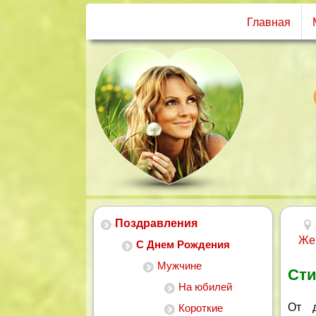
Главная
Поздравления
Же
С Днем Рождения
Мужчине
Сти
На юбилей
От д
Короткие