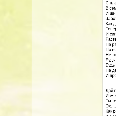
С пле
В се
И шир
Забот
Как д
Тепе
И сиг
Растё
На ра
По в
Не то
Будь
Будь
На д
И про
Дай п
Изме
Ты т
Эх…. 
Как р