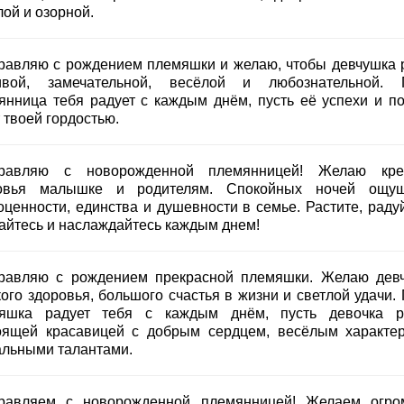
ой и озорной.
равляю с рождением племяшки и желаю, чтобы девчушка 
ивой, замечательной, весёлой и любознательной. 
янница тебя радует с каждым днём, пусть её успехи и п
 твоей гордостью.
равляю с новорожденной племянницей! Желаю кре
овья малышке и родителям. Спокойных ночей ощу
оценности, единства и душевности в семье. Растите, радуй
айтесь и наслаждайтесь каждым днем!
равляю с рождением прекрасной племяшки. Желаю дев
ого здоровья, большого счастья в жизни и светлой удачи. 
яшка радует тебя с каждым днём, пусть девочка р
оящей красавицей с добрым сердцем, весёлым характе
альными талантами.
равляем с новорожденной племянницей! Желаем огро