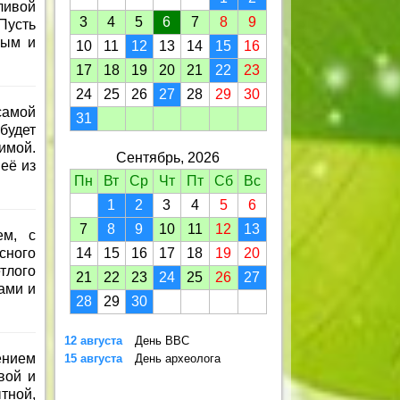
ливой
3
4
5
6
7
8
9
Пусть
ным и
10
11
12
13
14
15
16
17
18
19
20
21
22
23
24
25
26
27
28
29
30
самой
31
будет
имой.
Сентябрь, 2026
её из
Пн
Вт
Ср
Чт
Пт
Сб
Вс
1
2
3
4
5
6
7
8
9
10
11
12
13
ем, с
сного
14
15
16
17
18
19
20
тлого
21
22
23
24
25
26
27
ами и
28
29
30
12 августа
День ВВС
ением
15 августа
День археолога
вой и
тной,