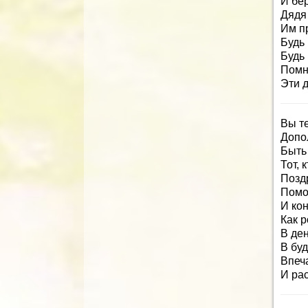
И бер
Дядя 
Им п
Будь 
Будь
Помни
Эти д
Вы т
Допо
Быть 
Тот, 
Позд
Помог
И кон
Как 
В де
В бу
Впеча
И рас