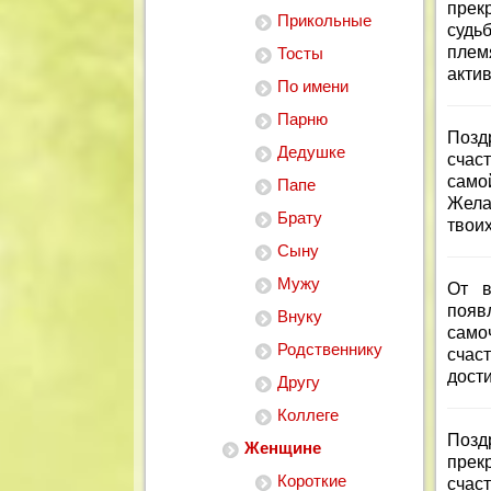
прек
Прикольные
судь
плем
Тосты
акти
По имени
Парню
Позд
Дедушке
счаст
само
Папе
Жела
Брату
твоих
Сыну
Мужу
От в
появ
Внуку
само
Родственнику
счас
дост
Другу
Коллеге
Позд
Женщине
прек
Короткие
счас