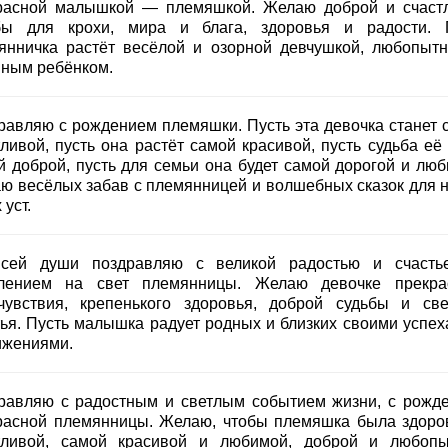
расной малышкой — племяшкой. Желаю доброй и счаст
бы для крохи, мира и блага, здоровья и радости. 
янничка растёт весёлой и озорной девчушкой, любопыт
вным ребёнком.
равляю с рождением племяшки. Пусть эта девочка станет 
ливой, пусть она растёт самой красивой, пусть судьба её 
й доброй, пусть для семьи она будет самой дорогой и люб
ю весёлых забав с племянницей и волшебных сказок для н
 уст.
сей души поздравляю с великой радостью и счасть
лением на свет племянницы. Желаю девочке прекра
чувствия, крепенького здоровья, доброй судьбы и све
тья. Пусть малышка радует родных и близких своими успех
ижениями.
равляю с радостным и светлым событием жизни, с рожд
расной племянницы. Желаю, чтобы племяшка была здоро
тливой, самой красивой и любимой, доброй и любопы