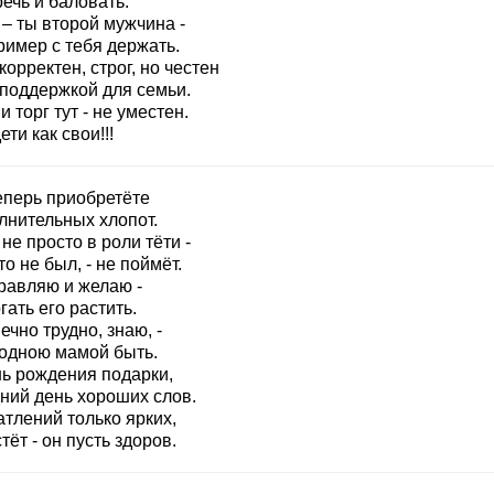
ечь и баловать.
– ты второй мужчина -
ример с тебя держать.
корректен, строг, но честен
 поддержкой для семьи.
 торг тут - не уместен.
ети как свои!!!
еперь приобретёте
лнительных хлопот.
не просто в роли тёти -
кто не был, - не поймёт.
равляю и желаю -
ать его растить.
ечно трудно, знаю, -
родною мамой быть.
нь рождения подарки,
дний день хороших слов.
тлений только ярких,
тёт - он пусть здоров.