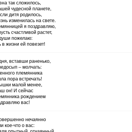
вна так сложилось,
ашей чудесной планете,
сли дитя родилось,
знь изменилась на свете.
емянницей я поздравляю,
усть счастливой растет,
 души пожелаю:
 в жизни ей повезет!
дня, вставши раненько,
недосып – молчать:
енного племянника
ла пора встречать!
ышки малой менее,
аш он! И сейчас
емянника рождением
здравляю вас!
овершенно нечаянно
и кое-что о вас:
ядя опытный, отчаянный,