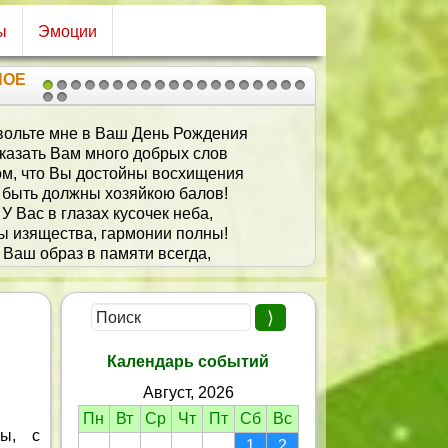
ы
Эмоции
НОЕ
1
2
3
4
5
6
7
8
9
10
11
12
13
14
15
16
17
18
19
20
21
Позади уже немало,
Но не следует грустить!
В день рождения есть повод,
Всех стряпнёю угостить!
Пусть года текут рекою,
Дарят радости настой!
Оставайся столь весёлой
И душою молодой!
Радость, счастье и удачу,
Крепость духа в жизни днях!
Календарь событий
тоб всегда счастливый случай,
Август, 2026
Помогал в твоих делах!
Пн
Вт
Ср
Чт
Пт
Сб
Вс
цы, с
1
2