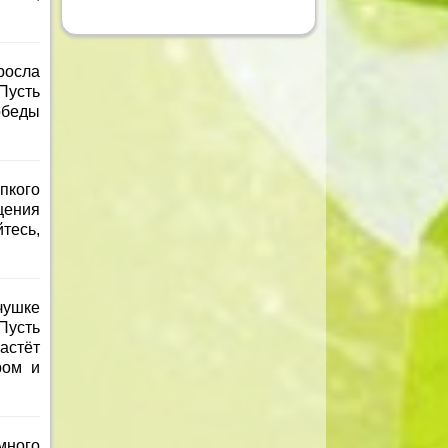
росла
Пусть
обеды
пкого
щения
тесь,
чушке
Пусть
астёт
ром и
много