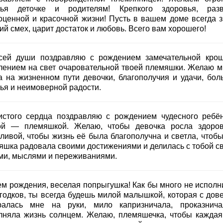
тья деточке и родителям! Крепкого здоровья, разв
оценной и красочной жизни! Пусть в вашем доме всегда з
ий смех, царит достаток и любовь. Всего вам хорошего!
сей души поздравляю с рождением замечательной крош
лением на свет очаровательной твоей племяшки. Желаю м
а на жизненном пути девочки, благополучия и удачи, бол
тья и неимоверной радости.
истого сердца поздравляю с рождением чудесного ребён
ой — племяшкой. Желаю, чтобы девочка росла здоро
тливой, чтобы жизнь её была благополучна и светла, чтобы
яшка радовала своими достижениями и делилась с тобой с
ми, мыслями и переживаниями.
ем рождения, веселая попрыгушка! Как бы много не исполн
 годков, ты всегда будешь милой малышкой, которая с дов
ралась мне на руки, мило капризничала, проказнич
лняла жизнь солнцем. Желаю, племяшечка, чтобы каждая