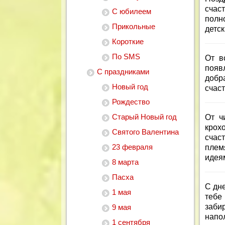
счас
С юбилеем
полн
Прикольные
детск
Короткие
По SMS
От в
появ
С праздниками
добр
Новый год
счас
Рождество
Старый Новый год
От ч
крох
Святого Валентина
счас
23 февраля
плем
идея
8 марта
Пасха
С дн
1 мая
тебе
заби
9 мая
напо
1 сентября