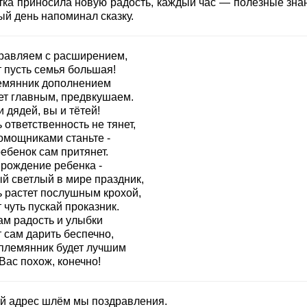
тка приносила новую радость, каждый час — полезные знан
ый день напоминал сказку.
равляем с расширением,
т пусть семья большая!
емянник дополнением
ет главным, предвкушаем.
 дядей, вы и тётей!
 ответственность не тянет,
омощниками станьте -
ебенок сам притянет.
 рождение ребенка -
й светлый в мире праздник,
ь растет послушным крохой,
 чуть пускай проказник.
ам радость и улыбки
 сам дарить беспечно,
племянник будет лучшим
Вас похож, конечно!
ой адрес шлём мы поздравления.