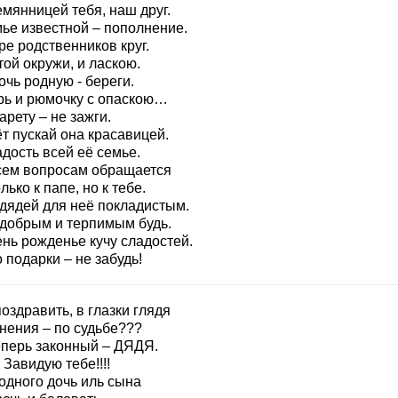
мянницей тебя, наш друг.
мье известной – пополнение.
е родственников круг.
ой окружи, и ласкою.
очь родную - береги.
рь и рюмочку с опаскою…
арету – не зажги.
т пускай она красавицей.
дость всей её семье.
сем вопросам обращается
лько к папе, но к тебе.
 дядей для неё покладистым.
 добрым и терпимым будь.
ень рожденье кучу сладостей.
 подарки – не забудь!
оздравить, в глазки глядя
нения – по судьбе???
еперь законный – ДЯДЯ.
Завидую тебе!!!!
одного дочь иль сына