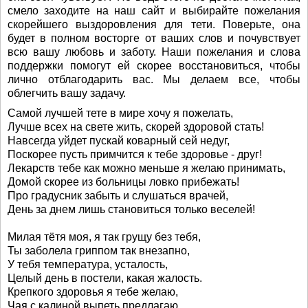
смело заходите на наш сайт и выбирайте пожелания
скорейшего выздоровления для тети. Поверьте, она
будет в полном восторге от ваших слов и почувствует
всю вашу любовь и заботу. Наши пожелания и слова
поддержки помогут ей скорее восстановиться, чтобы
лично отблагодарить вас. Мы делаем все, чтобы
облегчить вашу задачу.
Самой лучшей тете в мире хочу я пожелать,
Лучше всех на свете жить, скорей здоровой стать!
Навсегда уйдет пускай коварный сей недуг,
Поскорее пусть примчится к тебе здоровье - друг!
Лекарств тебе как можно меньше я желаю принимать,
Домой скорее из больницы ловко прибежать!
Про градусник забыть и слушаться врачей,
День за днем лишь становиться только веселей!
Милая тётя моя, я так грущу без тебя,
Ты заболела гриппом так внезапно,
У тебя температура, усталость,
Целый день в постели, какая жалость.
Крепкого здоровья я тебе желаю,
Чая с калиной выпеть предлагаю,