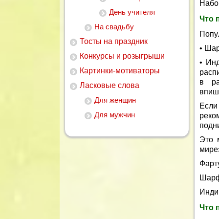
Набо
День учителя
Что 
На свадьбу
Попу
Тосты на праздник
• Ша
Конкурсы и розыгрыши
• Ин
Картинки-мотиваторы
расп
в ра
Ласковые слова
впиш
Для женщин
Если
Для мужчин
реко
подн
Это 
мире
Фарт
Шарф
Инди
Что 