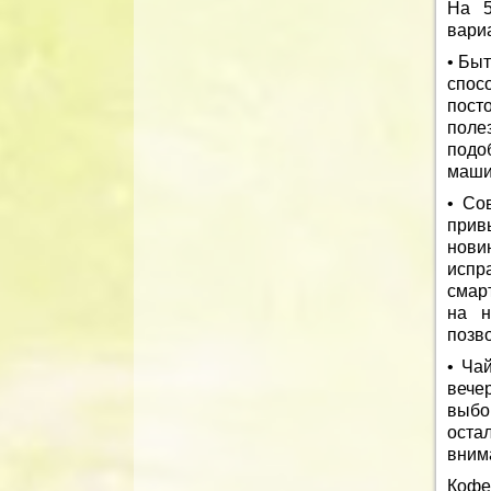
На 5
вари
• Бы
спос
пост
поле
подо
машин
• Со
прив
нови
испр
смар
на н
позв
• Ча
вече
выбо
оста
вним
Кофе