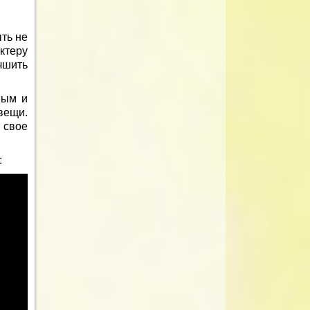
ыть не
ктеру
чшить
ным и
вещи.
т свое
: