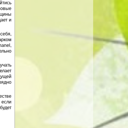
йтись
совые
щины
ает и
себя,
арком
anel,
ельно
лучать
елает
дущей
рядно
естве
 если
будет