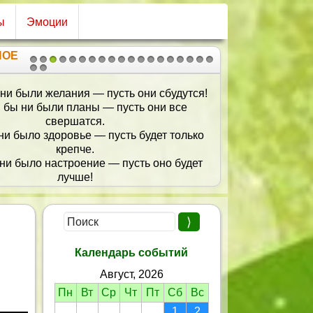
ы
Эмоции
НОЕ
1
2
3
4
5
6
7
8
9
10
11
12
13
14
15
16
17
18
19
20
21
Всегда поддержишь ты, любя,
Заботой и вниманием,
И не бывает для тебя
Вопросов нерешаемых!
Пусть, папа, будет много дней
Успешных и блистательных,
тоб все мечты сбылись скорей!
Ты самый замечательный!
Календарь событий
Август, 2026
Пн
Вт
Ср
Чт
Пт
Сб
Вс
1
2