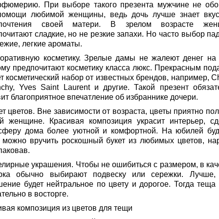
рфюмерию. При выборе такого презента мужчине не обо
помощи любимой женщины, ведь дочь лучше знает вку
дпочтения своей матери. В зрелом возрасте жен
очитают сладкие, но не резкие запахи. Но часто выбор пад
ежие, легкие ароматы.
коративную косметику. Зрелые дамы не жалеют денег на 
ому предпочитают косметику класса люкс. Прекрасным под
т косметический набор от известных брендов, например, Ch
nchy, Yves Saint Laurent и другие. Такой презент обязат
вит благоприятное впечатление об избраннике дочери.
ет цветов. Вне зависимости от возраста, цветы приятно по
й женщине. Красивая композиция украсит интерьер, сд
сферу дома более уютной и комфортной. На юбилей бу
 можно вручить роскошный букет из любимых цветов, на
паковав.
елирные украшения. Чтобы не ошибиться с размером, в кач
рка обычно выбирают подвеску или сережки. Лучше,
шение будет нейтральное по цвету и дорогое. Тогда теща 
тельно в восторге.
ивая композиция из цветов для тещи