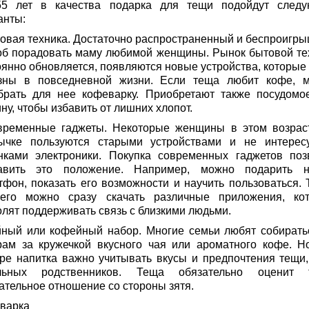
5 лет в качества подарка для тещи подойдут след
анты:
товая техника. Достаточно распространенный и беспроигр
об порадовать маму любимой женщины. Рынок бытовой те
оянно обновляется, появляются новые устройства, которые 
зны в повседневной жизни. Если теща любит кофе, 
брать для нее кофеварку. Приобретают также посудомо
у, чтобы избавить от лишних хлопот.
временные гаджеты. Некоторые женщины в этом возрас
ычке пользуются старыми устройствами и не интерес
нками электроники. Покупка современных гаджетов поз
авить это положение. Например, можно подарить 
тфон, показать его возможности и научить пользоваться. 
его можно сразу скачать различные приложения, ко
олят поддерживать связь с близкими людьми.
йный или кофейный набор. Многие семьи любят собирать
рам за кружечкой вкусного чая или ароматного кофе. Н
ре напитка важно учитывать вкусы и предпочтения тещи,
льных родственников. Теща обязательно оценит 
ательное отношение со стороны зятя.
варка