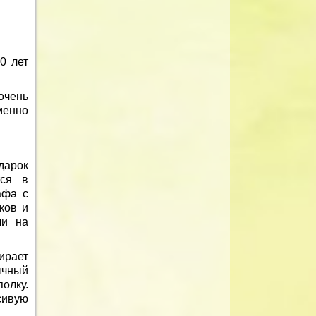
0 лет
очень
менно
дарок
тся в
афа с
ков и
ли на
ирает
ычный
полку.
сивую