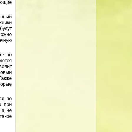
ующие
ышный
хники
будут
можно
ечную
те по
уются
волит
новый
Также
торые
ся по
о при
 а не
такое