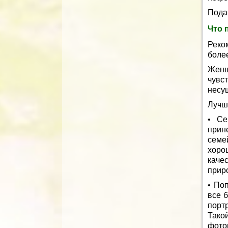
Пода
Что 
Реко
боле
Женщ
чувс
несу
Лучш
• Се
прин
семе
хоро
каче
прир
• По
все 
портр
Тако
фото