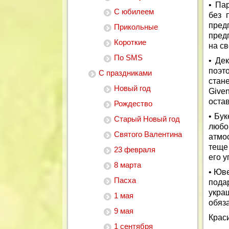
• Па
С юбилеем
без 
пре
Прикольные
предп
Короткие
на св
По SMS
• Де
поэт
С праздниками
стане
Новый год
Give
оста
Рождество
• Бук
Старый Новый год
любо
Святого Валентина
атмо
теще
23 февраля
его у
8 марта
• Юв
Пасха
пода
укра
1 мая
обяза
9 мая
Крас
1 сентября