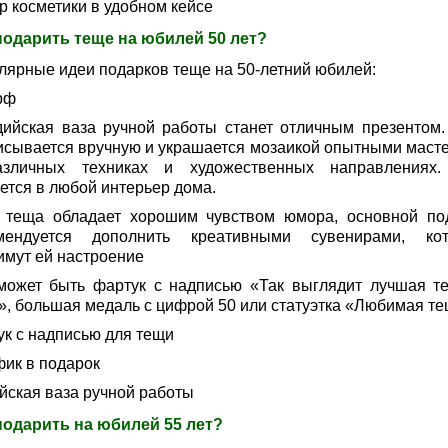
р косметики в удобном кейсе
подарить теще на юбилей 50 лет?
лярные идеи подарков теще на 50-летний юбилей:
рф
дийская ваза ручной работы станет отличным презентом.
исывается вручную и украшается мозаикой опытными маст
зличных техниках и художественных направлениях
ется в любой интерьер дома.
 теща обладает хорошим чувством юмора, основной по
мендуется дополнить креативными сувенирами, ко
имут ей настроение
может быть фартук с надписью «Так выглядит лучшая т
», большая медаль с цифрой 50 или статуэтка «Любимая те
ук с надписью для тещи
ик в подарок
йская ваза ручной работы
подарить на юбилей 55 лет?