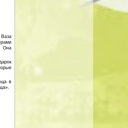
 Ваза
ерами
. Она
дарок
торые
еща в
ща».