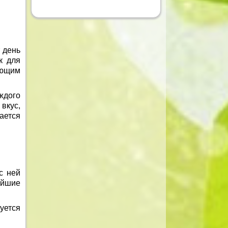
 день
к для
ующим
ждого
вкус,
ается
с ней
ейшие
уется