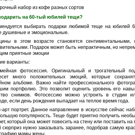
рочный набор из кофе разных сортов
подарить на 60-тый юбилей тещи?
мендуется выбирать подарки любимой теще на юбилей 6
е душевные и эмоциональные.
ины в этом возрасте становятся сентиментальными, 
твительными. Подарок может быть непрактичным, но непре
щим приятные эмоции
ие варианты:
мейная фотосессия. Оригинальный и трогательный по
есет много положительных эмоций, которые сохраня
йном альбоме. Важно найти профессионального фотогр
шим портфолио. Это позволит оценить уровень его навы
ство снимков. Фотосессию можно устроить в студии и
оде, если день рождения выпадает на теплое время года.
п-арт портрет. Данное направление в искусстве сейчас наб
большую популярность. Теще будет приятно получить необ
ет, который она может повесить на стену или поставить на 
й сюрприз нужно заказывать заранее, подобрав самую кра
графию мамы жены.