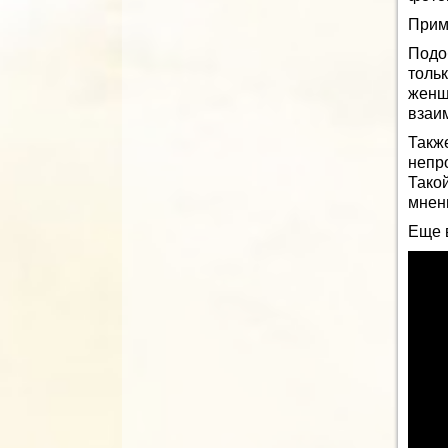
Прим
Подоб
толь
женщ
взаи
Такж
непр
Такой
мнен
Еще 