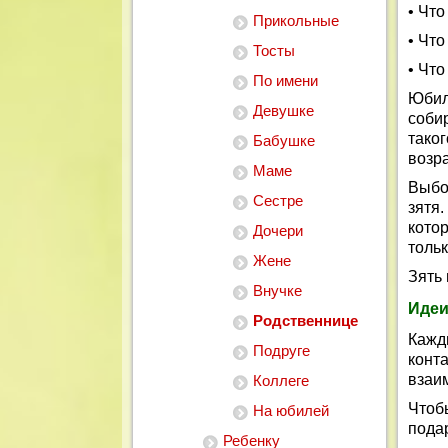
• Что
Прикольные
• Что
Тосты
• Чт
По имени
Юбил
Девушке
соби
тако
Бабушке
возр
Маме
Выбо
Сестре
зятя
кото
Дочери
толь
Жене
Зять
Внучке
Идеи
Родственнице
Кажд
Подруге
конт
взаи
Коллеге
Чтоб
На юбилей
пода
Ребенку