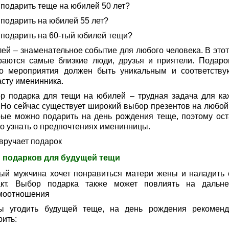
 подарить теще на юбилей 50 лет?
 подарить на юбилей 55 лет?
о подарить на 60-тый юбилей тещи?
ей – знаменательное событие для любого человека. В этот
раются самые близкие люди, друзья и приятели. Подаро
го мероприятия должен быть уникальным и соответств
асту именинника.
р подарка для тещи на юбилей – трудная задача для ка
. Но сейчас существует широкий выбор презентов на любой 
рые можно подарить на день рождения теще, поэтому ост
ко узнать о предпочтениях именинницы.
 вручает подарок
 подарков для будущей тещи
ый мужчина хочет понравиться матери жены и наладить 
акт. Выбор подарка также может повлиять на дальн
моотношения
ы угодить будущей теще, на день рождения рекоменд
рить: