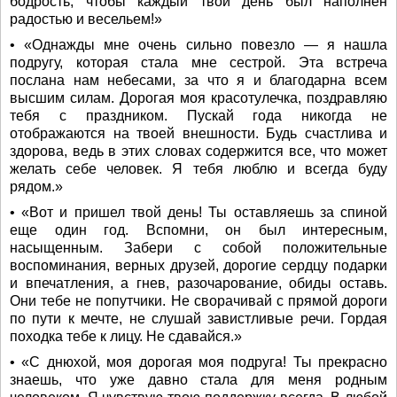
бодрость, чтобы каждый твой день был наполнен
радостью и весельем!»
• «Однажды мне очень сильно повезло — я нашла
подругу, которая стала мне сестрой. Эта встреча
послана нам небесами, за что я и благодарна всем
высшим силам. Дорогая моя красотулечка, поздравляю
тебя с праздником. Пускай года никогда не
отображаются на твоей внешности. Будь счастлива и
здорова, ведь в этих словах содержится все, что может
желать себе человек. Я тебя люблю и всегда буду
рядом.»
• «Вот и пришел твой день! Ты оставляешь за спиной
еще один год. Вспомни, он был интересным,
насыщенным. Забери с собой положительные
воспоминания, верных друзей, дорогие сердцу подарки
и впечатления, а гнев, разочарование, обиды оставь.
Они тебе не попутчики. Не сворачивай с прямой дороги
по пути к мечте, не слушай завистливые речи. Гордая
походка тебе к лицу. Не сдавайся.»
• «С днюхой, моя дорогая моя подруга! Ты прекрасно
знаешь, что уже давно стала для меня родным