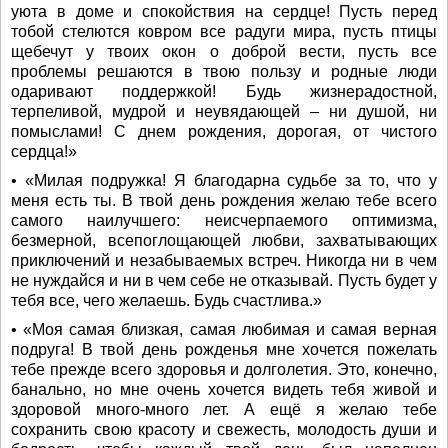
уюта в доме и спокойствия на сердце! Пусть перед
тобой стелются ковром все радуги мира, пусть птицы
щебечут у твоих окон о доброй вести, пусть все
проблемы решаются в твою пользу и родные люди
одаривают поддержкой! Будь жизнерадостной,
терпеливой, мудрой и неувядающей – ни душой, ни
помыслами! С днем рождения, дорогая, от чистого
сердца!»
• «Милая подружка! Я благодарна судьбе за то, что у
меня есть ты. В твой день рождения желаю тебе всего
самого наилучшего: неисчерпаемого оптимизма,
безмерной, всепоглощающей любви, захватывающих
приключений и незабываемых встреч. Никогда ни в чем
не нуждайся и ни в чем себе не отказывай. Пусть будет у
тебя все, чего желаешь. Будь счастлива.»
• «Моя самая близкая, самая любимая и самая верная
подруга! В твой день рожденья мне хочется пожелать
тебе прежде всего здоровья и долголетия. Это, конечно,
банально, но мне очень хочется видеть тебя живой и
здоровой много-много лет. А ещё я желаю тебе
сохранить свою красоту и свежесть, молодость души и