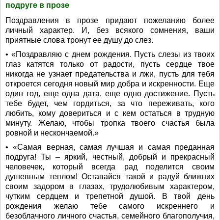
подруге в прозе
Поздравления в прозе придают пожеланию более
личный характер. И, без всякого сомнения, ваши
приятные слова тронут ее душу до слез.
• «Поздравляю с днем рождения. Пусть слезы из твоих
глаз катятся только от радости, пусть сердце твое
никогда не узнает предательства и лжи, пусть для тебя
откроется сегодня новый мир добра и искренности. Еще
один год, еще одна дата, еще одно достижение. Пусть
тебе будет, чем гордиться, за что переживать, кого
любить, кому довериться и с кем остаться в трудную
минуту. Желаю, чтобы тропка твоего счастья была
ровной и нескончаемой.»
• «Самая верная, самая лучшая и самая преданная
подруга! Ты – яркий, честный, добрый и прекрасный
человечек, который всегда рад поделится своим
душевным теплом! Оставайся такой и радуй ближних
своим задором в глазах, трудолюбивым характером,
чутким сердцем и трепетной душой. В твой день
рождения желаю тебе самого искреннего и
безоблачного личного счастья, семейного благополучия,