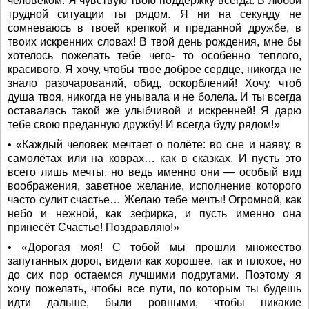
человеком. Я чувствую твою поддержку всегда. В любой
трудной ситуации ты рядом. Я ни на секунду не
сомневаюсь в твоей крепкой и преданной дружбе, в
твоих искренних словах! В твой день рождения, мне бы
хотелось пожелать тебе чего- то особенно теплого,
красивого. Я хочу, чтобы твое доброе сердце, никогда не
знало разочарований, обид, оскорблений! Хочу, чтоб
душа твоя, никогда не унывала и не болела. И ты всегда
оставалась такой же улыбчивой и искренней! Я дарю
тебе свою преданную дружбу! И всегда буду рядом!»
• «Каждый человек мечтает о полёте: во сне и наяву, в
самолётах или на коврах… как в сказках. И пусть это
всего лишь мечты, но ведь именно они — особый вид
воображения, заветное желание, исполнение которого
часто сулит счастье… Желаю тебе мечты! Огромной, как
небо и нежной, как зефирка, и пусть именно она
принесёт Счастье! Поздравляю!»
• «Дорогая моя! С тобой мы прошли множество
запутанных дорог, видели как хорошее, так и плохое, но
до сих пор остаемся лучшими подругами. Поэтому я
хочу пожелать, чтобы все пути, по которым ты будешь
идти дальше, были ровными, чтобы никакие