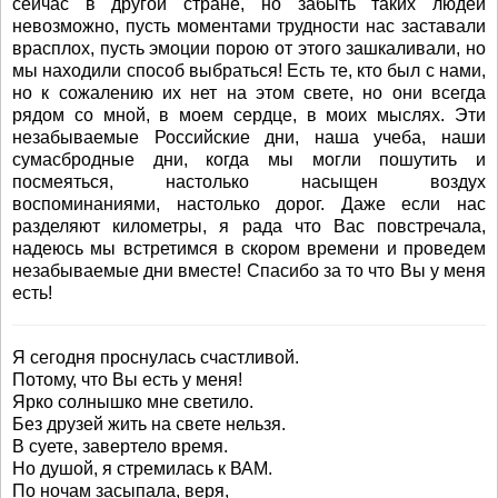
сейчас в другой стране, но забыть таких людей
невозможно, пусть моментами трудности нас заставали
врасплох, пусть эмоции порою от этого зашкаливали, но
мы находили способ выбраться! Есть те, кто был с нами,
но к сожалению их нет на этом свете, но они всегда
рядом со мной, в моем сердце, в моих мыслях. Эти
незабываемые Российские дни, наша учеба, наши
сумасбродные дни, когда мы могли пошутить и
посмеяться, настолько насыщен воздух
воспоминаниями, настолько дорог. Даже если нас
разделяют километры, я рада что Вас повстречала,
надеюсь мы встретимся в скором времени и проведем
незабываемые дни вместе! Спасибо за то что Вы у меня
есть!
Я сегодня проснулась счастливой.
Потому, что Вы есть у меня!
Ярко солнышко мне светило.
Без друзей жить на свете нельзя.
В суете, завертело время.
Но душой, я стремилась к ВАМ.
По ночам засыпала, веря,