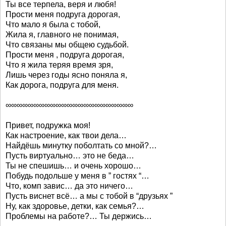
Ты все терпела, веря и любя!
Прости меня подруга дорогая,
Что мало я была с тобой,
Жила я, главного не понимая,
Что связаны мы общею судьбой.
Прости меня , подруга дорогая,
Что я жила теряя время зря,
Лишь через годы ясно поняла я,
Как дорога, подруга для меня.
∞∞∞∞∞∞∞∞∞∞∞∞∞∞∞∞∞∞∞∞∞∞∞
Привет, подружка моя!
Как настроение, как твои дела…
Найдёшь минутку поболтать со мной?…
Пусть виртуально… это не беда…
Ты не спешишь… и очень хорошо…
Побудь подольше у меня в ” гостях “…
Что, комп завис… да это ничего…
Пусть виснет всё… а мы с тобой в “друзьях ”
Ну, как здоровье, детки, как семья?…
Проблемы на работе?… Ты держись…