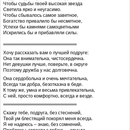
Чтобы судьбы твоей высокая звезда
Светила ярко и неугасимо.
Чтобы сбывалось самое заветное,
Богатство привалило бы несметное,
Успехи бы камнями самоцветными
Искрились бы и прибавляли силы.
∞∞∞∞∞∞∞∞∞∞∞∞∞∞∞∞∞∞∞∞∞∞∞
Хочу рассказать вам о лучшей подруге:
Она так внимательна, чистосердечна.
Нет девушки лучше, поверьте, в округе
Поэтому дружба у нас долговечна.
Она сердобольна и очень мечтательна,
Всегда так добра, безотказна в беде.
К тому же, умна и весьма привлекательна,
С ней, просто комфортно, всегда и везде.
∞∞∞∞∞∞∞∞∞∞∞∞∞∞∞∞∞∞∞∞∞∞∞
Скажу тебе, подруга, без стеснений,
Твой ум блестящий покорял меня всегда.
Я не надеюсь – знаю, без сомнений,