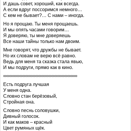
И дашь совет, хороший, как всегда.
А если вдруг поссоримся немного…
С кем не бывает?… C нами – иногда.
Но я прощаю. Ты меня прощаешь.
И мы опять часами говорим…
Я доверяю, ты мне доверяешь
Все наши тайны только нам двоим.
Мне говорят, что дружбы не бывает.
Но их словам не верю всё равно.
Ведь для меня та сказка стала явью,
И мы подруги, прямо как в кино.
∞∞∞∞∞∞∞∞∞∞∞∞∞∞∞∞∞∞∞∞∞∞∞
Есть подруга лучшая
У меня одна.
Словно стан берёзовый,
Стройная она.
Словно песнь соловушки,
Дивный голосок.
И как маков – красный
Цвет румяных щёк.