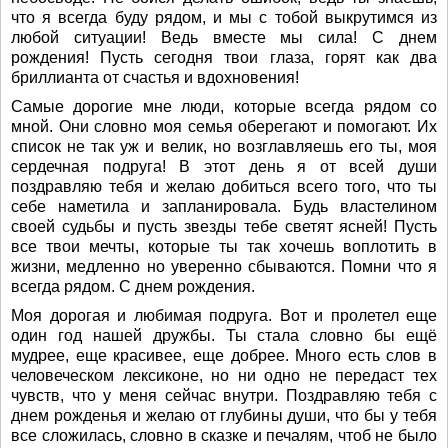
что я всегда буду рядом, и мы с тобой выкрутимся из
любой ситуации! Ведь вместе мы сила! С днем
рождения! Пусть сегодня твои глаза, горят как два
бриллианта от счастья и вдохновения!
Самые дорогие мне люди, которые всегда рядом со
мной. Они словно моя семья оберегают и помогают. Их
список не так уж и велик, но возглавляешь его ты, моя
сердечная подруга! В этот день я от всей души
поздравляю тебя и желаю добиться всего того, что ты
себе наметила и запланировала. Будь властелином
своей судьбы и пусть звезды тебе светят ясней! Пусть
все твои мечты, которые ты так хочешь воплотить в
жизни, медленно но уверенно сбываются. Помни что я
всегда рядом. С днем рождения.
Моя дорогая и любимая подруга. Вот и пролетел еще
один год нашей дружбы. Ты стала словно бы ещё
мудрее, еще красивее, еще добрее. Много есть слов в
человеческом лексиконе, но ни одно не передаст тех
чувств, что у меня сейчас внутри. Поздравляю тебя с
днем рожденья и желаю от глубины души, что бы у тебя
все сложилась, словно в сказке и печалям, чтоб не было