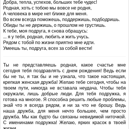
Добра, тепла, успехов, больших тебе чудес!
Родная, хоть с тобою мы вовсе не родня,
А человека в мире нет ближе для меня.
Во всем всегда поможешь, поддержишь, подбодришь.
Обиды ты не держишь, о прошлом не грустишь.
К тебе, моя подруга, я снова обращусь:
... я у тебя, родная, любить и жить учусь.
Рядом с тобой по жизни приятно мне идти.
Умеешь ты, подруга, всех за собой вести!
Ты не представляешь родная, какое счастье мне
сегодня тебя поздравлять с днем рождения! Ведь если
бы не ты, я так бы и не узнала, что такое настоящая,
крепкая женская дружба! Желаю тебе сегодня, чтобы на
твоем пути, никогда не вставала неудача. Чтобы тебя
окружали, лишь добрые люди. Для тебя подружка, я
готова на многое. Я способна решить любые проблемы,
знай что я всегда рядом, и ни за что не брошу. Ведь
наша дружба, для меня нечто большее, чем просто
дружба. Мы как будто бы связаны невидимой ниточкой.
С именинами подружка! Желаю, ярких красок в твоей
жизни.