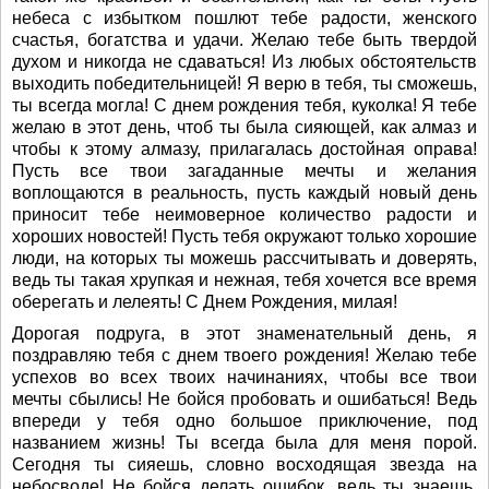
небеса с избытком пошлют тебе радости, женского
счастья, богатства и удачи. Желаю тебе быть твердой
духом и никогда не сдаваться! Из любых обстоятельств
выходить победительницей! Я верю в тебя, ты сможешь,
ты всегда могла! С днем рождения тебя, куколка! Я тебе
желаю в этот день, чтоб ты была сияющей, как алмаз и
чтобы к этому алмазу, прилагалась достойная оправа!
Пусть все твои загаданные мечты и желания
воплощаются в реальность, пусть каждый новый день
приносит тебе неимоверное количество радости и
хороших новостей! Пусть тебя окружают только хорошие
люди, на которых ты можешь рассчитывать и доверять,
ведь ты такая хрупкая и нежная, тебя хочется все время
оберегать и лелеять! С Днем Рождения, милая!
Дорогая подруга, в этот знаменательный день, я
поздравляю тебя с днем твоего рождения! Желаю тебе
успехов во всех твоих начинаниях, чтобы все твои
мечты сбылись! Не бойся пробовать и ошибаться! Ведь
впереди у тебя одно большое приключение, под
названием жизнь! Ты всегда была для меня порой.
Сегодня ты сияешь, словно восходящая звезда на
небосводе! Не бойся делать ошибок, ведь ты знаешь,