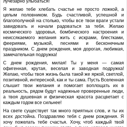
лучезарно улыбаться!
Я желаю тебе хлебать счастье не просто ложкой, а
целым половником. Будь счастливой, успешной и
благополучной на столько, чтобы все твои враги устали
завидовать и начали радоваться за тебя. Желаю
космического здоровья, бомбического настроения и
неиссякаемого желания жить с искрами, блестками,
феериями, музыкой, песнями и бесконечным
праздником. С днем рождения, моя дорогая, любимая,
замечательная подружка!
С днем рождения, милая! Ты у меня — самая
офигенная, крутая, веселая и заводная подружка!
Желаю, чтобы твоя жизнь была такой же яркой, светлой,
позитивной, интересной, как и ты сама. Пусть Вселенная
слышит твои желания и помогает воплощать их в
реальность, рядом будут надежные проверенные люди,
а твоя душевная и физическая красота расцветает с
каждым годом все сильнее!
На свете существует так много приятных слов, и ты их
всех достойна. Поздравляю тебя с днем рождения. Я
хочу пожелать тебе счастья. Хочу, чтоб каждый твой