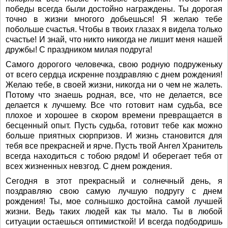
победы всегда были достойно награждены. Ты дорогая
точно в жизни многого добьешься! Я желаю тебе
побольше счастья. Чтобы в твоих глазах я видела только
счастье! И знай, что никто никогда не лишит меня нашей
дружбы! С праздником милая подруга!
Самого дорогого человечка, свою родную подруженьку
от всего сердца искренне поздравляю с днем рождения!
Желаю тебе, в своей жизни, никогда ни о чем не жалеть.
Потому что знаешь родная, все, что не делается, все
делается к лучшему. Все что готовит нам судьба, все
плохое и хорошее в скором времени превращается в
бесценный опыт. Пусть судьба, готовит тебе как можно
больше приятных сюрпризов. И жизнь становится для
тебя все прекрасней и ярче. Пусть твой Ангел Хранитель
всегда находиться с тобою рядом! И оберегает тебя от
всех жизненных невзгод. С днем рождения.
Сегодня в этот прекрасный и солнечный день, я
поздравляю свою самую лучшую подругу с днем
рождения! Ты, мое солнышко достойна самой лучшей
жизни. Ведь таких людей как ты мало. Ты в любой
ситуации остаешься оптимисткой! И всегда подбодришь