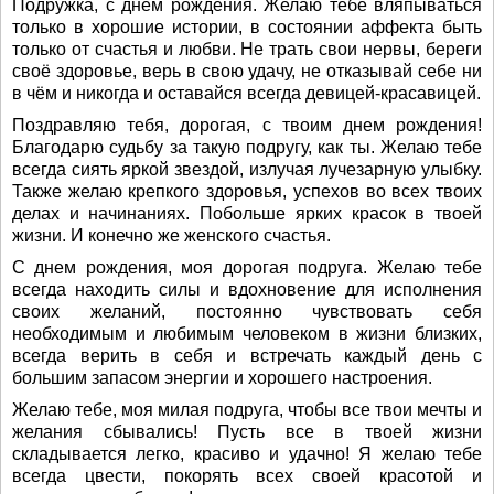
Подружка, с днем рождения. Желаю тебе вляпываться
только в хорошие истории, в состоянии аффекта быть
только от счастья и любви. Не трать свои нервы, береги
своё здоровье, верь в свою удачу, не отказывай себе ни
в чём и никогда и оставайся всегда девицей-красавицей.
Поздравляю тебя, дорогая, с твоим днем рождения!
Благодарю судьбу за такую подругу, как ты. Желаю тебе
всегда сиять яркой звездой, излучая лучезарную улыбку.
Также желаю крепкого здоровья, успехов во всех твоих
делах и начинаниях. Побольше ярких красок в твоей
жизни. И конечно же женского счастья.
С днем рождения, моя дорогая подруга. Желаю тебе
всегда находить силы и вдохновение для исполнения
своих желаний, постоянно чувствовать себя
необходимым и любимым человеком в жизни близких,
всегда верить в себя и встречать каждый день с
большим запасом энергии и хорошего настроения.
Желаю тебе, моя милая подруга, чтобы все твои мечты и
желания сбывались! Пусть все в твоей жизни
складывается легко, красиво и удачно! Я желаю тебе
всегда цвести, покорять всех своей красотой и