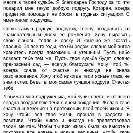
места в твоей судьбе. Я благодарна Господу за то что
подарил мне такую добрую подругу. Которая, всегда
придет на помощь и не бросит в трудных ситуациях. С
именинами подружка.
Свою самую родную подружку, спешу поздравить со
знаменательным днем ее рождения. Хочу выразить
свою любовь, тепло и ласку. И конечно же сказать
спасибо! За все те годы, что бы рядом, словно мой ангел
хранитель всегда поможешь и утешишь! Пусть небо
воздаст тебе тем же! Пусть твоя судьба будет, словно
прекрасный сад — всегда благоухать! Хочу чтоб ты
всегда сияла от счастья и никогда не знала
разочарования. Хочу чтоб никогда твои ясные глаза не
знали слез. Ведь ты моя самая лучшая подруга. Счастья
тебе.
Любимая моя подруженька, мой лучик света. Я от всего
сердца поздравляю тебя с днем рождения! Желаю тебе
счастья и везения на протяжении всей твоей жизни. Я
хочу, чтобы вся твоя жизнь, прошла в радости, и
позитиве. Чтобы никто и никогда не препятствовал
твоим мечтам. Чтобы ты всю жизнь была на высоте и
покоряла все новые и новые вершины. Чтобы твои