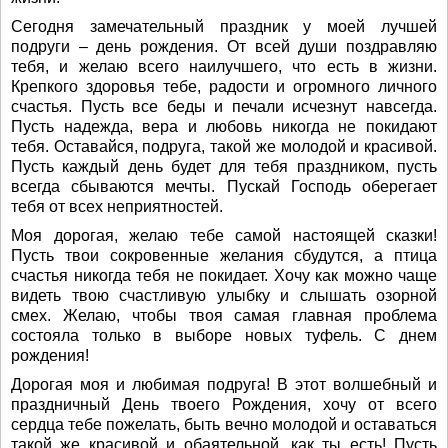
Сегодня замечательный праздник у моей лучшей
подруги – день рождения. От всей души поздравляю
тебя, и желаю всего наилучшего, что есть в жизни.
Крепкого здоровья тебе, радости и огромного личного
счастья. Пусть все беды и печали исчезнут навсегда.
Пусть надежда, вера и любовь никогда не покидают
тебя. Оставайся, подруга, такой же молодой и красивой.
Пусть каждый день будет для тебя праздником, пусть
всегда сбываются мечты. Пускай Господь оберегает
тебя от всех неприятностей.
Моя дорогая, желаю тебе самой настоящей сказки!
Пусть твои сокровенные желания сбудутся, а птица
счастья никогда тебя не покидает. Хочу как можно чаще
видеть твою счастливую улыбку и слышать озорной
смех. Желаю, чтобы твоя самая главная проблема
состояла только в выборе новых туфель. С днем
рождения!
Дорогая моя и любимая подруга! В этот волшебный и
праздничный День твоего Рождения, хочу от всего
сердца тебе пожелать, быть вечно молодой и оставаться
такой же красивой и обаятельной, как ты есть! Пусть