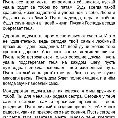
Пусть все твои мечты непременно сбываются, пускай
удача ходит за тобою по пятам. Будь всегда такой
красивой, жизнерадостной и уверенной в себе. Люби и
будь всегда любимой. Пусть надежда, вера и любовь
будут спутницами в твоей жизни. Пускай Господь всегда
оберегает тебя.
Дорогая подруга, ты просто светишься от счастья. И это
не удивительно, ведь сегодня твой самый любимый
праздник – день рождения. От всей души желаю тебе
крепкого здоровья, большого счастья, долгих лет жизни.
Пусть тебе встречаются только хорошие друзья, пусть
удача подстерегает тебя на каждом шагу, пусть
путеводная звезда освещает твой жизненный путь.
Пусть каждый день цветёт твоя улыбка, а в душе звучит
мелодия весны. Пусть дом будет полной чашей, и в нём
всегда звучит весёлый смех.
Моя дорогая подруга, мне так повезло, что мы дружим с
тобой, Ты для меня, как родная сестра. Сегодня у тебя
самый светлый, самый красивый праздник – день
рождения. Пусть личный праздник принесёт тебе много
радости, удачи и прекрасного настроения. Пусть сегодня
сбудется твоя заветная мечта. Желаю тебе крепкого