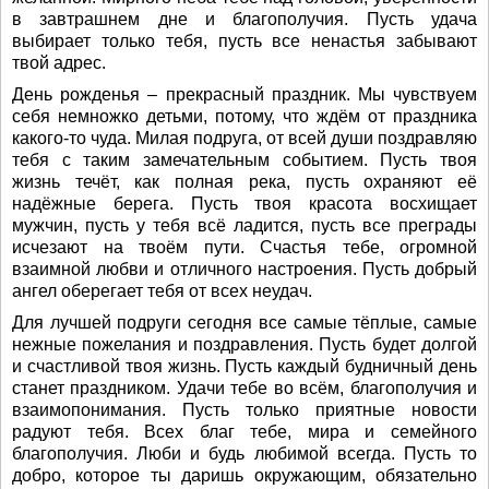
в завтрашнем дне и благополучия. Пусть удача
выбирает только тебя, пусть все ненастья забывают
твой адрес.
День рожденья – прекрасный праздник. Мы чувствуем
себя немножко детьми, потому, что ждём от праздника
какого-то чуда. Милая подруга, от всей души поздравляю
тебя с таким замечательным событием. Пусть твоя
жизнь течёт, как полная река, пусть охраняют её
надёжные берега. Пусть твоя красота восхищает
мужчин, пусть у тебя всё ладится, пусть все преграды
исчезают на твоём пути. Счастья тебе, огромной
взаимной любви и отличного настроения. Пусть добрый
ангел оберегает тебя от всех неудач.
Для лучшей подруги сегодня все самые тёплые, самые
нежные пожелания и поздравления. Пусть будет долгой
и счастливой твоя жизнь. Пусть каждый будничный день
станет праздником. Удачи тебе во всём, благополучия и
взаимопонимания. Пусть только приятные новости
радуют тебя. Всех благ тебе, мира и семейного
благополучия. Люби и будь любимой всегда. Пусть то
добро, которое ты даришь окружающим, обязательно