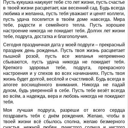
Пусть кукушка накукует тебе сто лет жизни, пусть счастье
в твоей жизни расцветает, как весенний сад. Будь всегда
любима и желанна, пусть тебя уважают и ценят коллеги,
пусть удача поселится в твоём доме навсегда. Мира
тебе, радости и семейного тепла. Пусть хорошее
настроение никогда не покидает тебя. Долгих лет жизни
тебе, подруга, достатка и благополучия.
Сегодня праздничная дата у моей подруги – прекрасный
праздник день рожденья. Пусть твоя жизнь расцветает
пышной розой, пусть все желанья непременно
сбываются, пусть удача никогда не покидает тебя.
Крепкого здоровья тебе, подруга, прекрасного
настроения и у спехов во всех начинаниях. Пусть твоя
жизнь будет долгой, весёлой и счастливой. Будь всегда в
апогее восхищённого внимания. Никогда не падай
духом, будь уверенной в себе. Пусть тебе везёт всегда
во всём, а надежда, вера и любовь никогда не покидают
тебя.
Моя лучшая подруга, разреши от всего сердца
поздравить тебя с днём рождения. Желаю, чтобы в
твоей жизни всё сбылось сполна, желаю безмерного
счастья, нежной любви, лучистого солнца и чистого