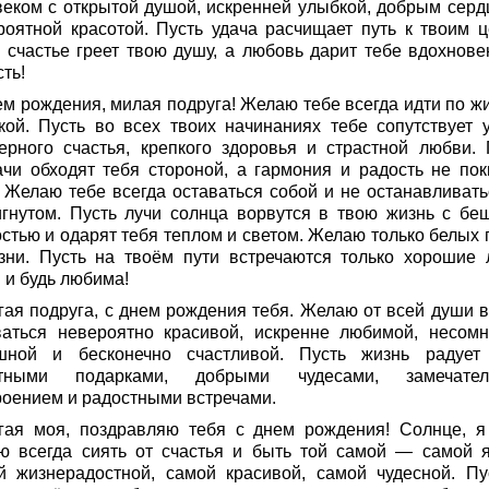
веком с открытой душой, искренней улыбкой, добрым серд
роятной красотой. Пусть удача расчищает путь к твоим ц
ь счастье греет твою душу, а любовь дарит тебе вдохнове
ть!
ем рождения, милая подруга! Желаю тебе всегда идти по жи
кой. Пусть во всех твоих начинаниях тебе сопутствует у
ерного счастья, крепкого здоровья и страстной любви. 
ачи обходят тебя стороной, а гармония и радость не пок
. Желаю тебе всегда оставаться собой и не останавливать
игнутом. Пусть лучи солнца ворвутся в твою жизнь с бе
остью и одарят тебя теплом и светом. Желаю только белых 
зни. Пусть на твоём пути встречаются только хорошие 
 и будь любима!
гая подруга, с днем рождения тебя. Желаю от всей души в
ваться невероятно красивой, искренне любимой, несомн
шной и бесконечно счастливой. Пусть жизнь радует
ятными подарками, добрыми чудесами, замечател
роением и радостными встречами.
гая моя, поздравляю тебя с днем рождения! Солнце, я
ю всегда сиять от счастья и быть той самой — самой я
й жизнерадостной, самой красивой, самой чудесной. Пу