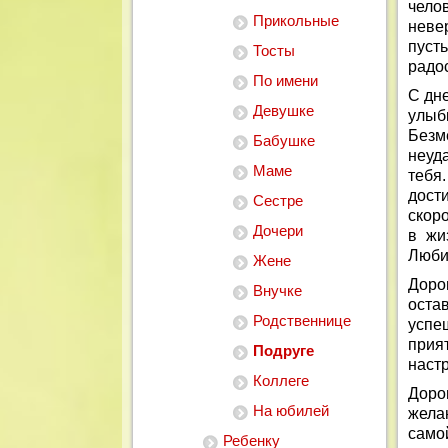
чело
Прикольные
неве
пуст
Тосты
радос
По имени
С дн
Девушке
улыб
Безм
Бабушке
неуд
Маме
тебя
дост
Сестре
скор
Дочери
в жи
Люби
Жене
Доро
Внучке
оста
Родственнице
успе
при
Подруге
наст
Коллеге
Доро
На юбилей
жела
само
Ребенку