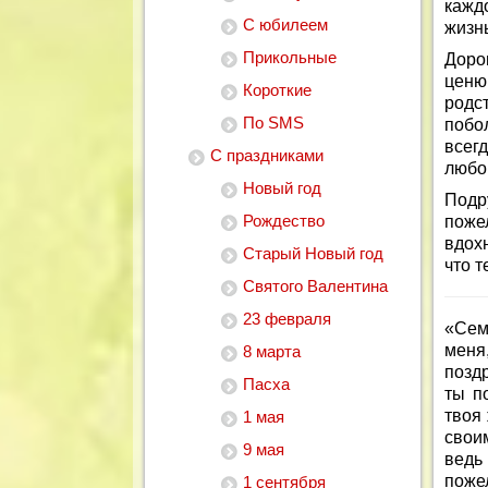
кажд
С юбилеем
жизнь
Прикольные
Доро
ценю
Короткие
родс
По SMS
побо
всегд
С праздниками
любов
Новый год
Подр
Рождество
поже
вдохн
Старый Новый год
что т
Святого Валентина
23 февраля
«Сем
меня
8 марта
поздр
Пасха
ты п
твоя 
1 мая
своим
9 мая
ведь
поже
1 сентября