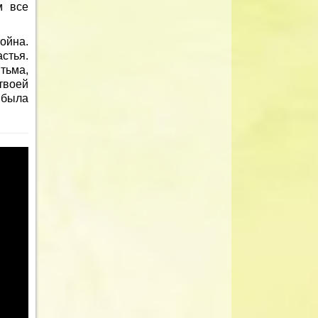
м все
тойна.
стья.
тьма,
твоей
 была