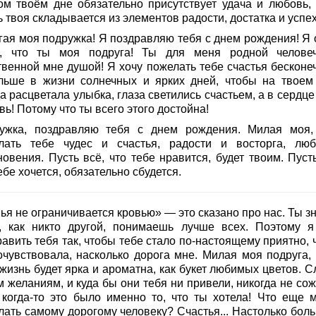
ом твоём дне обязательно присутствует удача и любовь, 
 твоя складывается из элементов радости, достатка и успех
гая моя подружка! Я поздравляю тебя с днем рождения! Я 
, что ты моя подруга! Ты для меня родной челове
твенной мне душой! Я хочу пожелать тебе счастья бесконеч
льше в жизни солнечных и ярких дней, чтобы на твоем
а расцветала улыбка, глаза светились счастьем, а в сердц
ь! Потому что ты всего этого достойна!
ужка, поздравляю тебя с днем рождения. Милая моя,
лать тебе чудес и счастья, радости и восторга, лю
овения. Пусть всё, что тебе нравится, будет твоим. Пусть
ебе хочется, обязательно сбудется.
ья не ограничивается кровью» — это сказано про нас. Ты з
, как никто другой, понимаешь лучше всех. Поэтому я
авить тебя так, чтобы тебе стало по-настоящему приятно, 
очувствовала, насколько дорога мне. Милая моя подруга, 
жизнь будет ярка и ароматна, как букет любимых цветов. С
 желаниям, и куда бы они тебя ни привели, никогда не сож
 когда-то это было именно то, что ты хотела! Что еще 
лать самому дорогому человеку? Счастья... Настолько боль