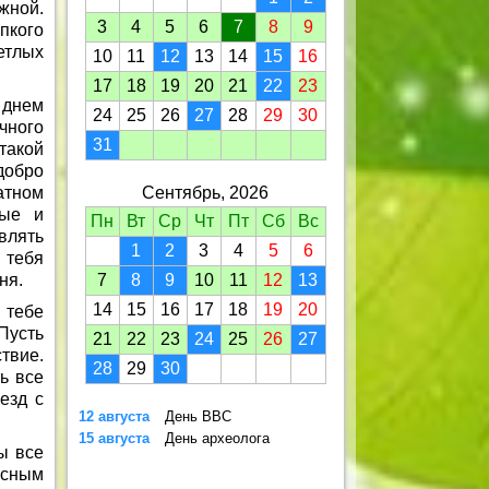
жной.
3
4
5
6
7
8
9
пкого
етлых
10
11
12
13
14
15
16
17
18
19
20
21
22
23
 днем
24
25
26
27
28
29
30
чного
31
такой
добро
атном
Сентябрь, 2026
ные и
Пн
Вт
Ср
Чт
Пт
Сб
Вс
влять
1
2
3
4
5
6
 тебя
ня.
7
8
9
10
11
12
13
14
15
16
17
18
19
20
 тебе
Пусть
21
22
23
24
25
26
27
твие.
28
29
30
ь все
езд с
12 августа
День ВВС
15 августа
День археолога
ы все
есным