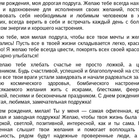
ем рождения, моя дорогая подруга. Желаю тебе всегда нах
 и вдохновение для исполнения своих желаний, пост
твовать себя необходимым и любимым человеком в 
ких, всегда верить в себя и встречать каждый день с бо
сом энергии и хорошего настроения.
ю тебе, моя милая подруга, чтобы все твои мечты и же
ались! Пусть все в твоей жизни складывается легко, крас
о! Я желаю тебе всегда цвести, покорять всех своей красо
зарно улыбаться!
лаю тебе хлебать счастье не просто ложкой, а 
вником. Будь счастливой, успешной и благополучной на сто
 все твои враги устали завидовать и начали радоваться за
ю космического здоровья, бомбического настрое
сякаемого желания жить с искрами, блестками, феер
кой, песнями и бесконечным праздником. С днем рождения
гая, любимая, замечательная подружка!
ем рождения, милая! Ты у меня — самая офигенная, кр
лая и заводная подружка! Желаю, чтобы твоя жизнь была 
ркой, светлой, позитивной, интересной, как и ты сама. 
енная слышит твои желания и помогает воплощать
ьность, рядом будут надежные проверенные люди, а