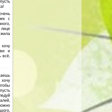
пусть
а!
очень
чек с
ного,
 лице
е жила
 хочу
бви и
 всё,
наешь
 хочу
чтобы
пусть
ледуй
алей,
можно
шого,