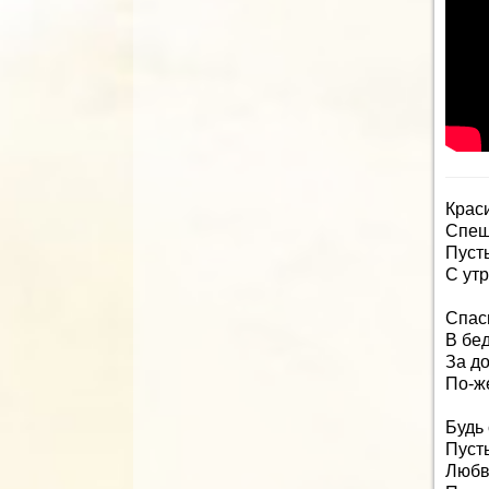
Крас
Спеш
Пуст
С утр
Спаси
В бе
За до
По-ж
Будь 
Пуст
Любви