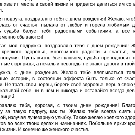
не хватит места в своей жизни и придется делиться им со 
г.
я подруга, поздравляю тебя с днем рождения! Желаю, что
илась от счастья, пылала от любви и горела любимым д
ь судьба балует тебя радостными событиями, а все 
еменно сбываются!
гая моя подружка, поздравляю тебя с днем рождения! 
 крепкого здоровья, много-много радости и счастья, л
ополучия. Пусть жизнь бьет ключом, судьба преподносит т
ные сюрпризы, а печаль и невзгоды не знают дороги в твой
ужка, с днем рождения. Желаю тебе вляпываться тол
шие истории, в состоянии аффекта быть только от счас
. Не трать свои нервы, береги своё здоровье, верь в свою 
тказывай себе ни в чём и никогда и оставайся всегда дев
авицей.
равляю тебя, дорогая, с твоим днем рождения! Благ
бу за такую подругу, как ты. Желаю тебе всегда сиять 
ой, излучая лучезарную улыбку. Также желаю крепкого здор
хов во всех твоих делах и начинаниях. Побольше ярких кра
 жизни. И конечно же женского счастья.