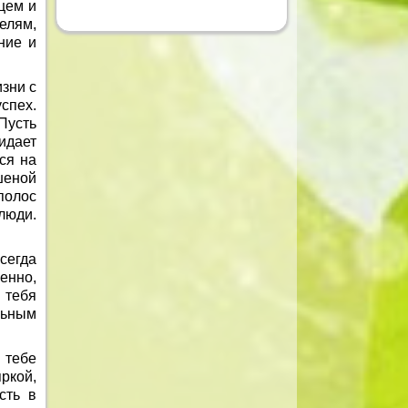
цем и
елям,
ние и
зни с
спех.
Пусть
идает
ся на
шеной
полос
люди.
сегда
енно,
 тебя
ьным
 тебе
ркой,
сть в