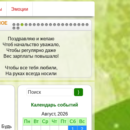
ы
Эмоции
НОЕ
1
2
3
4
5
6
7
8
9
10
11
12
13
14
15
16
17
18
19
20
21
Поздравляю и желаю
Чтоб начальство уважало,
Чтобы регулярно даже
Вес зарплаты повышало!
Чтобы все тебя любили,
На руках всегда носили
Чтобы жизнь твоя была
Распрекрасна — лет до ста!
Календарь событий
Август, 2026
Пн
Вт
Ср
Чт
Пт
Сб
Вс
 Будь
1
2