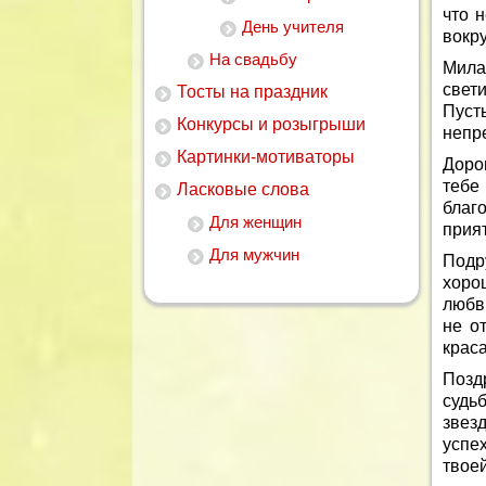
что 
День учителя
вокру
На свадьбу
Мила
свет
Тосты на праздник
Пуст
Конкурсы и розыгрыши
непр
Картинки-мотиваторы
Доро
тебе
Ласковые слова
благ
Для женщин
прият
Для мужчин
Подр
хоро
любви
не о
крас
Позд
судь
звезд
успе
твоей