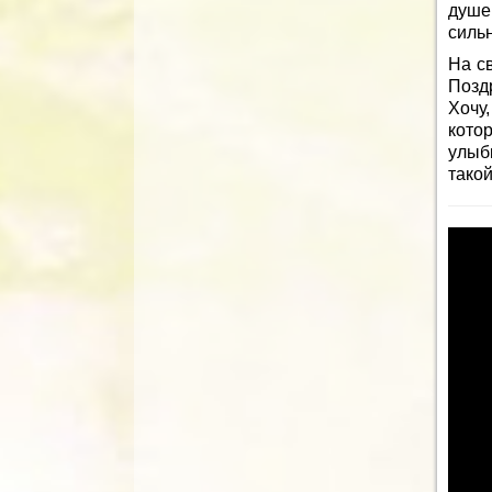
душе
силь
На св
Позд
Хочу
котор
улыбк
тако