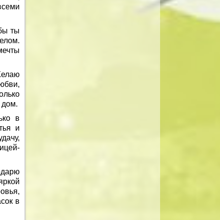
всеми
бы ты
елом.
мечты
Желаю
юбви,
олько
 дом.
ько в
тья и
удачу,
ицей-
одарю
яркой
овья,
сок в