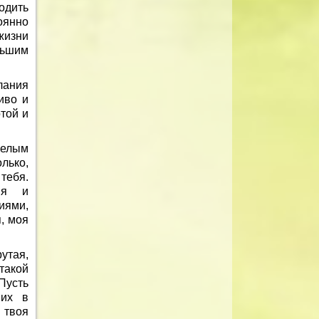
одить
оянно
жизни
льшим
лания
иво и
той и
целым
лько,
 тебя.
ния и
иями,
, моя
утая,
такой
Пусть
 их в
 твоя