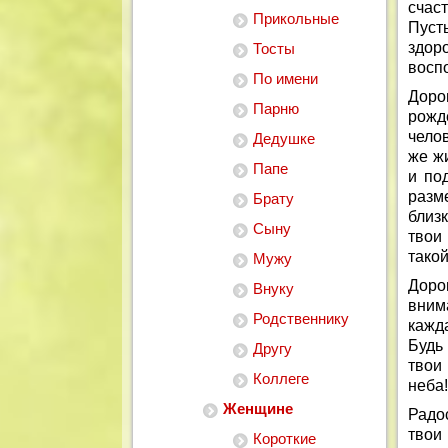
счас
Прикольные
Пуст
здор
Тосты
воспо
По имени
Доро
Парню
рожд
челов
Дедушке
же ж
Папе
и по
разм
Брату
близ
Сыну
твои
такой
Мужу
Доро
Внуку
внима
Родственнику
кажд
Будь
Другу
твои
Коллеге
неба!
Женщине
Радо
твои
Короткие