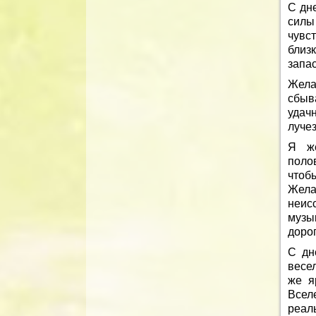
С дн
силы
чувс
близ
запа
Жела
сбыв
удачн
луче
Я же
поло
чтобы
Жела
неис
музы
доро
С дн
весе
же я
Всел
реал