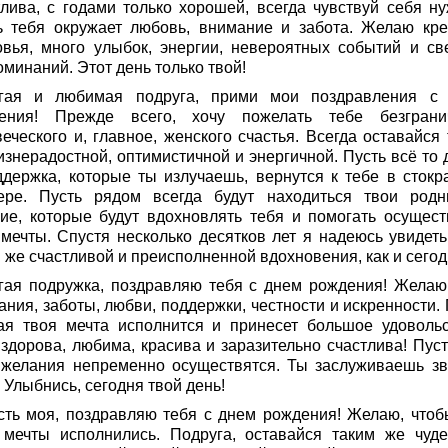
тлива, с годами только хорошей, всегда чувствуй себя ну
ь тебя окружает любовь, внимание и забота. Желаю кре
овья, много улыбок, энергии, невероятных событий и св
минаний. Этот день только твой!
гая и любимая подруга, прими мои поздравления с
ения! Прежде всего, хочу пожелать тебе безграни
еческого и, главное, женского счастья. Всегда оставайся 
изнерадостной, оптимистичной и энергичной. Пусть всё то 
ддержка, которые ты излучаешь, вернутся к тебе в стокр
ере. Пусть рядом всегда будут находиться твои род
кие, которые будут вдохновлять тебя и помогать осущест
 мечты. Спустя несколько десятков лет я надеюсь увидеть
 же счастливой и преисполненной вдохновения, как и сегод
гая подружка, поздравляю тебя с днем рождения! Желаю
ния, заботы, любви, поддержки, честности и искренности. 
ая твоя мечта исполнится и принесет большое удовольс
 здорова, любима, красива и заразительно счастлива! Пуст
 желания непременно осуществятся. Ты заслуживаешь зв
 Улыбнись, сегодня твой день!
сть моя, поздравляю тебя с днем рождения! Желаю, чтоб
 мечты исполнились. Подруга, оставайся таким же чуд