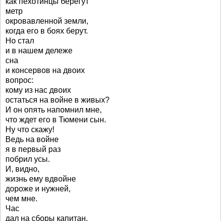
как пехотинцы берегут
метр
окровавленной земли,
когда его в боях берут.
Но стал
и в нашем дележе
сна
и консервов на двоих
вопрос:
кому из нас двоих
остаться на войне в живых?
И он опять напомнил мне,
что ждет его в Тюмени сын.
Ну что скажу!
Ведь на войне
я в первый раз
побрил усы.
И, видно,
жизнь ему вдвойне
дороже и нужней,
чем мне.
Час
дал на сборы капитан.