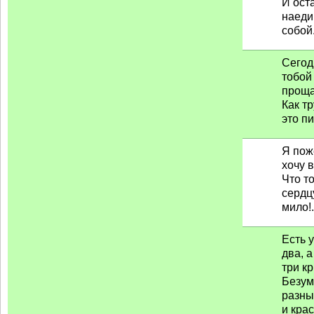
И ост
наеди
собой.
Сегод
тобой
проща
Как т
это пи
Я пож
хочу в
Что т
сердц
мило!.
Есть 
два, 
три к
Безум
разны
и крас