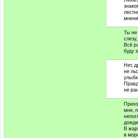
знако
лестн
мнение
Ты не
слезу,
Всё р
буду з
Нет, 
не льс
улыбк
Правд
не ран
Прихо
мне, п
непог
дожди
В жар
в мор