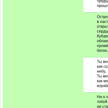
тридц
прошл
Остро
в нас
откры
сердц
Кубар
облак
пром
бетон.
Ты мн
как с
небу,
Ты мн
как м
корабл
Ни о 
тобой
не ст