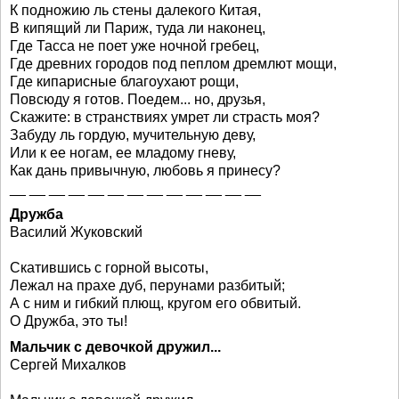
К подножию ль стены далекого Китая,
В кипящий ли Париж, туда ли наконец,
Где Тасса не поет уже ночной гребец,
Где древних городов под пеплом дремлют мощи,
Где кипарисные благоухают рощи,
Повсюду я готов. Поедем... но, друзья,
Скажите: в странствиях умрет ли страсть моя?
Забуду ль гордую, мучительную деву,
Или к ее ногам, ее младому гневу,
Как дань привычную, любовь я принесу?
__ __ __ __ __ __ __ __ __ __ __ __ __
Дружба
Василий Жуковский
Скатившись с горной высоты,
Лежал на прахе дуб, перунами разбитый;
А с ним и гибкий плющ, кругом его обвитый.
О Дружба, это ты!
Мальчик с девочкой дружил...
Сергей Михалков