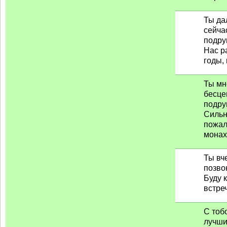
Ты да
сейча
подру
Нас р
годы, 
Ты мн
бесце
подру
Сильн
пожал
монаху
Ты вч
позво
Буду к
встреч
С тоб
лучш