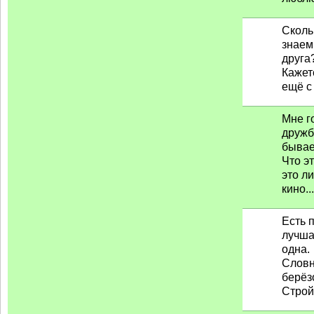
Сколь
знаем
друга
Кажет
ещё с 
Мне г
дружб
бывае
Что эт
это л
кино...
Есть 
лучша
одна.
Словн
берёз
Строй