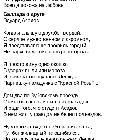
Всегда похожа на любовь.
Баллада о друге
Эдуард Асадов
Когда я слышу о дружбе твердой,
О сердце мужественном и скромном,
Я представляю не профиль гордый,
Не парус бедствия в вихре шторма,-
Я просто вижу одно окошко
В узорах пыли или мороза
И рыжеватого щуплого Лешку -
Парнишку-наладчика с "Красной Розы"...
Дом два по Зубовскому проезду
Стоял без лепок и пышных фасадов,
И ради того, что студент Асадов
В нем жил, управдом не белил подъездов.
Ну что же - студент небольшая сошка,
Тут бог жилищный не ошибался.
Но вот для тщедушного рыжего Лешки