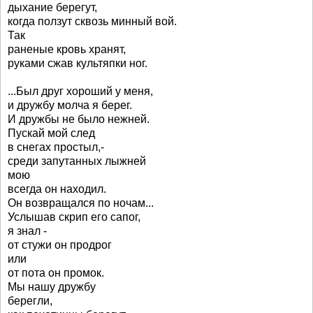
дыхание берегут,
когда ползут сквозь минный вой.
Так
раненые кровь хранят,
руками сжав культяпки ног.
...Был друг хороший у меня,
и дружбу молча я берег.
И дружбы не было нежней.
Пускай мой след
в снегах простыл,-
среди запутанных лыжней
мою
всегда он находил.
Он возвращался по ночам...
Услышав скрип его сапог,
я знал -
от стужи он продрог
или
от пота он промок.
Мы нашу дружбу
берегли,