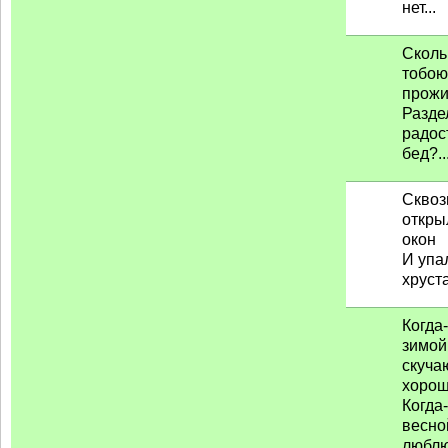
нет...
Сколь
тобою
прожи
Разде
радос
бед?..
Сквоз
откры
окон
И упа
хруста
Когда
зимой.
скуча
хорош
Когда
весной
люблю!