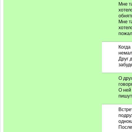
Мне т
хотел
обнят
Мне т
хотел
пожале
Когда
немал
Друг 
забуде
О дру
говоря
О ней
пишут 
Встре
подру
однок
После