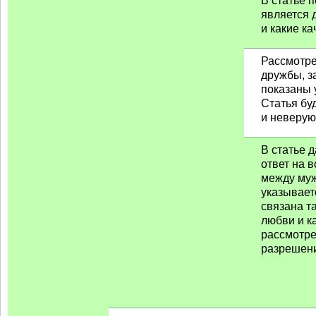
В статье п
является 
и какие к
Рассмотре
дружбы, з
показаны 
Статья бу
и неверу
В статье 
ответ на 
между муж
указывает
связана та
любви и к
рассмотре
разрешен