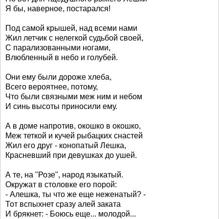
Я бы, наверное, постарался!
Под самой крышей, над всеми нами
Жил летчик с нелегкой судьбой своей,
С парализованными ногами,
Влюбленный в небо и голубей.
Они ему были дороже хлеба,
Всего вероятнее, потому,
Что были связными меж ним и небом
И синь высоты приносили ему.
А в доме напротив, окошко в окошко,
Меж теткой и кучей рыбацких снастей
Жил его друг - конопатый Лешка,
Красневший при девушках до ушей.
А те, на "Розе", народ языкатый.
Окружат в столовке его порой:
- Алешка, ты что же еще неженатый? -
Тот вспыхнет сразу алей заката
И брякнет: - Боюсь еще... молодой...