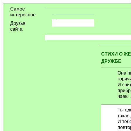
Самое
интересное
Друзья
сайта
СТИХИ О Ж
ДРУЖБЕ
Она п
горяч
И счи
приб
чаек...
Ты од
такая,
И теб
повто