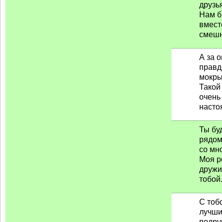
друзь
Нам 
вмест
смешн
А за 
прав
мокры
Такой
очень
насто
Ты бу
рядом
со мн
Моя р
дружи
тобой.
С тоб
лучш
подру