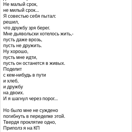
Не малый срок,
не милый срок...
Я совестью себя пытал:
решил,
что дружбу зря берег.
Мне дьявольски хотелось жить,-
пусть даже врозь,
пусть не дружить.
Ну хорошо,
пусть мне идти,
пусть он останется в живых.
Поделит
с кем-нибудь в пути
и хлеб,
и дружбу
на двоих.
И я шагнул через порог...
Но было мне не суждено
погибнуть в переделке этой.
Твердя проклятие одно,
Приполз я на КП