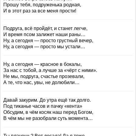
Прошу тебя, подруженька родная,
И в этот раз за все меня прости!
Подруга, всё пройдёт, и станет легче,
И время псом залижет наши раны…
Ну, а сегодня — просто грустный вечер,
Ну, а сегодня — просто мы устали…
Ну, а сегодня — красное в бокалы,
За нас с тобой, а лучше за «чёрт с ними».
Не мы, подруга, счастье прозевали,
А те, что нас, увы, не долюбили…
Давай закурим. До утра ещё так долго.
Под тиканье часов и пачку «кента»
Обсудим, в чём косяк наш перед Богом,
В чём мы не разобрали суть момента…
Ты плачешь? Вот досада! Да я тоже…