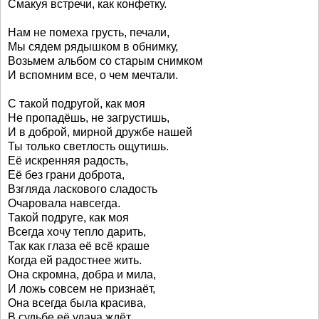
Смакуя встречи, как конфетку.
Нам не помеха грусть, печали,
Мы сядем рядышком в обнимку,
Возьмем альбом со старым снимком
И вспомним все, о чем мечтали.
С такой подругой, как моя
Не пропадёшь, не загрустишь,
И в доброй, мирной дружбе нашей
Ты только светлость ощутишь.
Её искренняя радость,
Её без грани доброта,
Взгляда ласкового сладость
Очаровала навсегда.
Такой подруге, как моя
Всегда хочу тепло дарить,
Так как глаза её всё краше
Когда ей радостнее жить.
Она скромна, добра и мила,
И ложь совсем не признаёт,
Она всегда была красива,
В судьбе её удача ждёт.