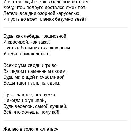
И в этой судьбе, как в большой лотерее,
Хочу, чтоб подруге достался джек-пот,
Летели все дни озорной каруселью,
И пусть во всех планах безумно везёт!
Будь, как лебедь, грациозной
И красивой, как закат,
Пусть в больших охапках розы
У тебя в руках лежат!
Всех с ума своди игриво
Взглядом пламенным своим,
Будь манящей и счастливой,
Беды тают пусть, как дым.
Ну, а главное, подружка,
Никогда не унывай,
Будь весёлой, самой лучшей,
Всё, что хочешь, получай!
Желаю в золоте купаться