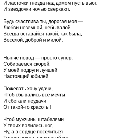
И ласточки гнезда над домом пусть вьют,
И звездочки ночью сверкают.
Будь счастлива ты, дорогая моя —
Любви неземной, небывалой
Всегда оставайся такой, как была,
Веселой, доброй и милой.
Нынче повод — просто супер,
Собираемся скорей.
У моей подруги лучшей
Настоящий юбилей.
Пожелать хочу удачи,
Чтоб сбывались все мечты.
И сбегали неудачи
От такой-то красоты!
Чтоб мужчины штабелями
У твоих валились ног,
Ну, а в сердце поселиться
Только принц наследный мог.