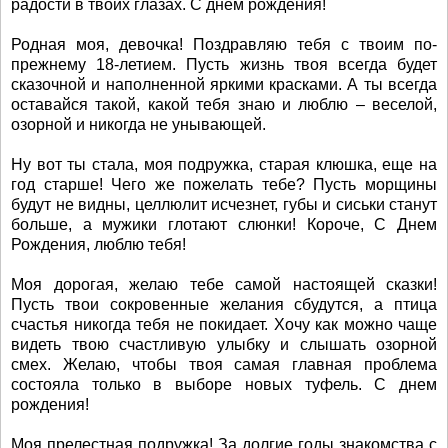
радости в твоих глазах. С днем рождения!
Родная моя, девочка! Поздравляю тебя с твоим по-
прежнему 18-летием. Пусть жизнь твоя всегда будет
сказочной и наполненной яркими красками. А ты всегда
оставайся такой, какой тебя знаю и люблю – веселой,
озорной и никогда не унывающей.
Ну вот ты стала, моя подружка, старая клюшка, еще на
год старше! Чего же пожелать тебе? Пусть морщины
будут не видны, целлюлит исчезнет, губы и сиськи станут
больше, а мужики глотают слюнки! Короче, С Днем
Рождения, люблю тебя!
Моя дорогая, желаю тебе самой настоящей сказки!
Пусть твои сокровенные желания сбудутся, а птица
счастья никогда тебя не покидает. Хочу как можно чаще
видеть твою счастливую улыбку и слышать озорной
смех. Желаю, чтобы твоя самая главная проблема
состояла только в выборе новых туфель. С днем
рождения!
Моя прелестная подружка! За долгие годы знакомства с