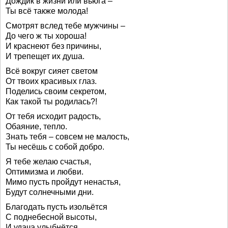
Дождик в жизни или вьюга –
Ты всё также молода!
Смотрят вслед тебе мужчины –
До чего ж ты хороша!
И краснеют без причины,
И трепещет их душа.
Всё вокруг сияет светом
От твоих красивых глаз.
Поделись своим секретом,
Как такой ты родилась?!
От тебя исходит радость,
Обаяние, тепло.
Знать тебя – совсем не малость,
Ты несёшь с собой добро.
Я тебе желаю счастья,
Оптимизма и любви.
Мимо пусть пройдут ненастья,
Будут солнечными дни.
Благодать пусть изольётся
С поднебесной высоты,
И удача улыбнётся,