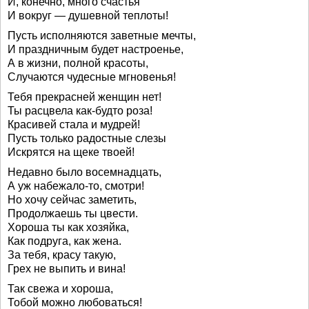
И, конечно, много счастья
И вокруг — душевной теплоты!
Пусть исполняются заветные мечты,
И праздничным будет настроенье,
А в жизни, полной красоты,
Случаются чудесные мгновенья!
Тебя прекрасней женщин нет!
Ты расцвела как-будто роза!
Красивей стала и мудрей!
Пусть только радостные слезы
Искрятся на щеке твоей!
Недавно было восемнадцать,
А уж набежало-то, смотри!
Но хочу сейчас заметить,
Продолжаешь ты цвести.
Хороша ты как хозяйка,
Как подруга, как жена.
За тебя, красу такую,
Грех не выпить и вина!
Так свежа и хороша,
Тобой можно любоваться!