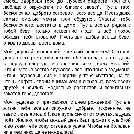
смеха. Здоровья тебе до глубокой старости, крепкого
любящего окружения из близких людей. Пусть твоя
бесконечная доброта согревает всех всегда. Пусть даже
самые смелые мечты твои сбудутся. Счастья тебе
бесконечного, достатка в доме. Пусть всегда рядом с
тобой будут только искренние люди, а всё плохое
обходит тебя стороной. Пусть для добра всегда будет
открыта дверь твоего дома.
Мой дорогой, искренний, светлый человечек! Сегодня
день твоего рождения, я хочу тебе пожелать в этот день,
в первую очередь, исполнения всех твоих желаний.
Чтобы у тебя всегда случалось все, что тобою задумано.
Чтобы здоровья, сил и энергии у тебя хватало, на то,
чтобы согреть своим вниманием и любовью, всех своих
друзей и близких. Радостных рассветов и позитивных
закатов тебе, дорогая!
Моя чудесная и прекрасная, с днем рождения! Пусть в
жизни тебя всегда окружают добрые, искренние, не
завистливые люди! Глаза пусть сияют от счастья, а душа
поёт! Желаю, чтобы каждый день был прожит с улыбкой
и во всем тебе сопутствовала удача! Чтобы не болела и
ни в чем никогда не нуждалась!