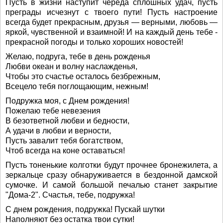
Пусть в жизни наступит череда сплошных удач, пусть
преграды исчезнут с твоего пути! Пусть настроение
всегда будет прекрасным, друзья — верными, любовь —
яркой, чувственной и взаимной! И на каждый день тебе -
прекрасной погоды и только хороших новостей!
Желаю, подруга, тебе в день рожденья
Любви океан и волну наслажденья,
Чтобы это счастье осталось безбрежным,
Всецело тебя поглощающим, нежным!
Подружка моя, с Днем рождения!
Пожелаю тебе невезения
В безответной любви и бедности,
А удачи в любви и верности,
Пусть завалит тебя богатством,
Чтоб всегда на коне оставаться!
Пусть тоненькие колготки будут прочнее бронежилета, а
зеркальце сразу обнаруживается в бездонной дамской
сумочке. И самой большой печалью станет закрытие
"Дома-2". Счастья, тебе, подружка!
С днем рождения, подружка! Пускай шутки
Наполняют без остатка твои сутки!