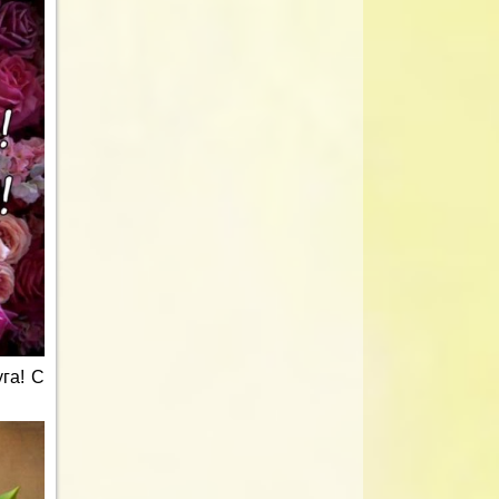
га! С