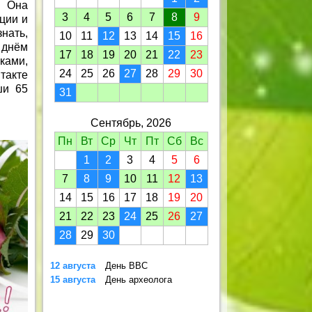
. Она
3
4
5
6
7
8
9
ции и
нать,
10
11
12
13
14
15
16
 днём
17
18
19
20
21
22
23
ками,
24
25
26
27
28
29
30
такте
ши 65
31
Сентябрь, 2026
Пн
Вт
Ср
Чт
Пт
Сб
Вс
1
2
3
4
5
6
7
8
9
10
11
12
13
14
15
16
17
18
19
20
21
22
23
24
25
26
27
28
29
30
12 августа
День ВВС
15 августа
День археолога