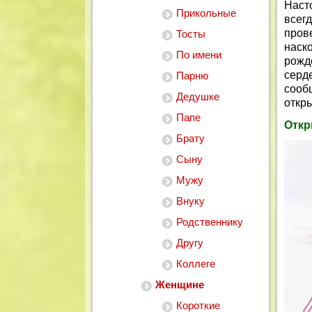
Наст
Прикольные
всег
пров
Тосты
наск
По имени
рожд
серде
Парню
сооб
Дедушке
откр
Папе
Откр
Брату
Сыну
Мужу
Внуку
Родственнику
Другу
Коллеге
Женщине
Короткие