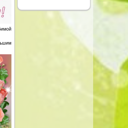
бимой
льшим