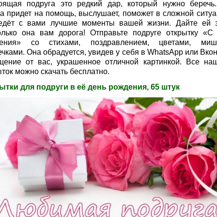
оящая подруга это редкий дар, который нужно беречь
да придет на помощь, выслушает, поможет в сложной ситуа
едёт с вами лучшие моменты вашей жизни. Дайте ей з
олько она вам дорога! Отправьте подруге открытку «С
ения» со стихами, поздравлением, цветами, миш
чками. Она обрадуется, увидев у себя в WhatsApp или Вкон
щение от вас, украшенное отличной картинкой. Все на
ыток можно скачать бесплатно.
ытки для подруги в её день рождения, 65 штук