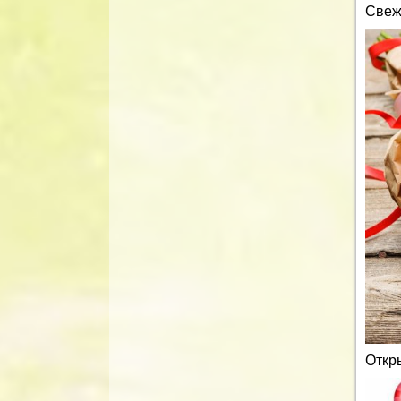
Свеж
Откр