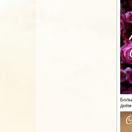
Боль
днём