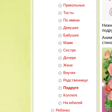
Прикольные
Тосты
По имени
Нежн
Девушке
подр
Бабушке
Аним
Маме
стих
Сестре
Дочери
Жене
Внучке
Родственнице
Подруге
Коллеге
На юбилей
Ребенку