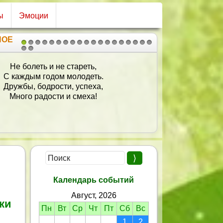
ы
Эмоции
НОЕ
1
2
3
4
5
6
7
8
9
10
11
12
13
14
15
16
17
18
19
20
21
с поздравляя с днём рожденья
Мы выражаем повеленье:
Прожить примерно сотню лет
И удивить весь белый свет
Здоровьем, бодростью своей,
Hа радость близких и друзей!
Календарь событий
Август, 2026
ки
Пн
Вт
Ср
Чт
Пт
Сб
Вс
1
2