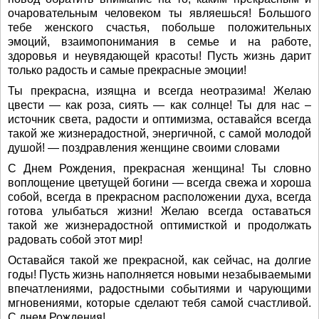
очаровательным человеком ты являешься! Большого
тебе женского счастья, побольше положительных
эмоций, взаимопонимания в семье и на работе,
здоровья и неувядающей красоты! Пусть жизнь дарит
только радость и самые прекрасные эмоции!
Ты прекрасна, изящна и всегда неотразима! Желаю
цвести — как роза, сиять — как солнце! Ты для нас –
источник света, радости и оптимизма, оставайся всегда
такой же жизнерадостной, энергичной, с самой молодой
душой! — поздравления женщине своими словами
С Днем Рождения, прекрасная женщина! Ты словно
воплощение цветущей богини — всегда свежа и хороша
собой, всегда в прекрасном расположении духа, всегда
готова улыбаться жизни! Желаю всегда оставаться
такой же жизнерадостной оптимисткой и продолжать
радовать собой этот мир!
Оставайся такой же прекрасной, как сейчас, на долгие
годы! Пусть жизнь наполняется новыми незабываемыми
впечатлениями, радостными событиями и чарующими
мгновениями, которые сделают тебя самой счастливой.
С днем Рождения!