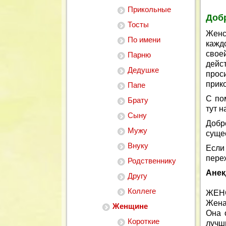
Прикольные
Доб
Тосты
Женс
По имени
кажд
свое
Парню
дейс
Дедушке
прос
прик
Папе
С по
Брату
тут н
Сыну
Добр
Мужу
суще
Внуку
Если
пере
Родственнику
Анек
Другу
Коллеге
ЖЕН
Жена
Женщине
Она 
Короткие
лучши