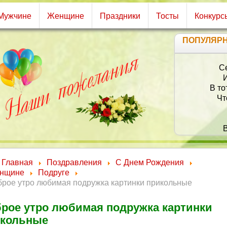
Мужчине
Женщине
Праздники
Тосты
Конкурс
ПОПУЛЯР
Се
И
В то
Чт
В
Сес
И 
Главная
Поздравления
С Днем Рождения
Ты 
нщине
Подруге
Чтоб 
брое утро любимая подружка картинки прикольные
Бу
А 
рое утро любимая подружка картинки
икольные