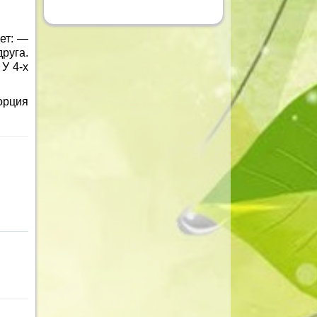
ет: —
руга.
У 4-х
орция