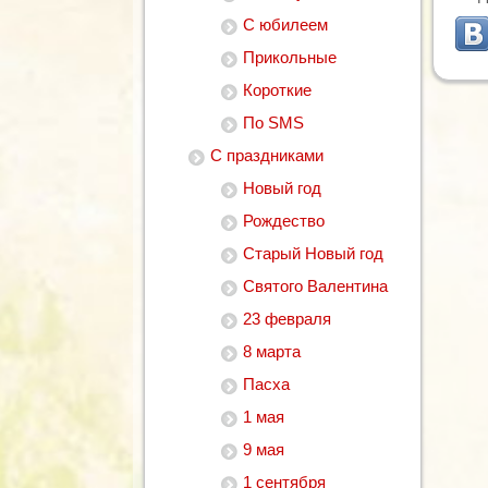
С юбилеем
Прикольные
Короткие
По SMS
С праздниками
Новый год
Рождество
Старый Новый год
Святого Валентина
23 февраля
8 марта
Пасха
1 мая
9 мая
1 сентября