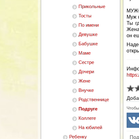
Прикольные
МУЖ
Тосты
Муж 
Ты г
По имени
Жена 
Девушке
он ещ
Бабушке
Наде
откр
Маме
Сестре
Инфо
Дочери
https:
Жене
Внучке
Доба
Родственнице
Чтобы
Подруге
Коллеге
На юбилей
Ребенку
Под