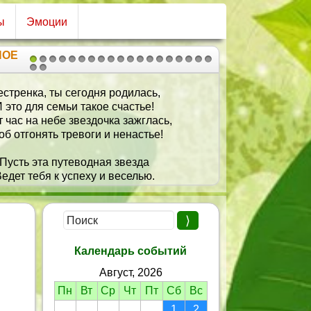
ы
Эмоции
НОЕ
1
2
3
4
5
6
7
8
9
10
11
12
13
14
15
16
17
18
19
20
21
стренка, ты сегодня родилась,
П
 это для семьи такое счастье!
т час на небе звездочка зажглась,
Пу
об отгонять тревоги и ненастье!
Пусть эта путеводная звезда
едет тебя к успеху и веселью.
тренка, будь прекрасною всегда,
пусть стоит удача перед дверью.
в дом ее скорей, сестра, впусти,
Оп
все дела твои впредь шли отлично!
Календарь событий
дь самою довольной, не грусти,
К
Август, 2026
лучше — улыбайся симпатично!
Пн
Вт
Ср
Чт
Пт
Сб
Вс
1
2