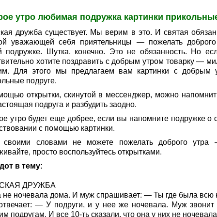
рое утро любимая подружка картинки прикольны
кая дружба существует. Мы верим в это. И святая обязан
ой уважающей себя приятельницы — пожелать доброго
й подружке. Шутка, конечно. Это не обязанность. Но ес
твительно хотите поздравить с добрым утром товарку — ми
им. Для этого мы предлагаем вам картинки с добрым 
ольные подруге.
мощью открытки, скинутой в мессенджер, можно напомнить
астоящая подруга и разбудить заодно.
ое утро будет еще добрее, если вы напомните подружке о 
ствовании с помощью картинки.
 своими словами не можете пожелать доброго утра
живайте, просто воспользуйтесь открытками.
дот в тему:
СКАЯ ДРУЖБА
 не ночевала дома. И муж спрашивает: — Ты где была всю 
отвечает: — У подруги, и у нее же ночевала. Муж звонит 
м подругам. И все 10-ть сказали, что она у них не ночевала