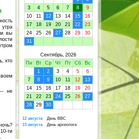
3
4
5
6
7
8
9
е
10
11
12
13
14
15
16
ность
17
18
19
20
21
22
23
 утра
24
25
26
27
28
29
30
ли вы
лости
31
утром
Сентябрь, 2026
, кто
Пн
Вт
Ср
Чт
Пт
Сб
Вс
1
2
3
4
5
6
своем
7
8
9
10
11
12
13
14
15
16
17
18
19
20
 — не
21
22
23
24
25
26
27
28
29
30
12 августа
День ВВС
ночь?
15 августа
День археолога
10-ти
.