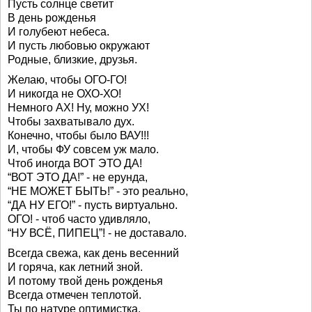
Пусть солнце светит
В день рожденья
И голубеют небеса.
И пусть любовью окружают
Родные, близкие, друзья.
Желаю, чтобы ОГО-ГО!
И никогда не ОХО-ХО!
Немного АХ! Ну, можно УХ!
Чтобы захватывало дух.
Конечно, чтобы было ВАУ!!!
И, чтобы ФУ совсем уж мало.
Чтоб иногда ВОТ ЭТО ДА!
“ВОТ ЭТО ДА!” - не ерунда,
“НЕ МОЖЕТ БЫТЬ!” - это реально,
“ДА НУ ЕГО!” - пусть виртуально.
ОГО! - чтоб часто удивляло,
“НУ ВСЁ, ПИПЕЦ”! - не доставало.
Всегда свежа, как день весенний
И горяча, как летний зной.
И потому твой день рожденья
Всегда отмечен теплотой.
Ты по натуре оптимистка.