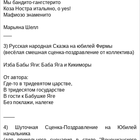
Мы бандито-гангстерито
Коза Ностра итальяно, o yes!
Мафиозо знаменито
Марьяна Шелл
___
3) Русская народная Сказка на юбилей Фирмы
(весёлая смешная сценка-поздравление от коллектива)
Изба Бабы Яги: Баба Яга и Кикиморы
От автора:
Где-то в тридевятом царстве,
В тридесятом государстве
В гости к Бабушке Яге
Без поклажи, налегке
____
4) Шуточная Сценка-Поздравление на Юбилей
начальника
(для прикольного сценария в стиле "Венецианского