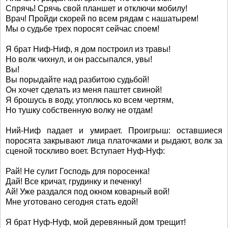
Спрячь! Срячь свой планшет и отключи мобилу!
Врач! Пройди скорей по всем рядам с нашатырем!
Мы о судьбе трех поросят сейчас споем!
Я брат Hиф-Hиф, я дом построил из травы!
Hо волк чихнул, и он рассыпался, увы!
Вы!
Вы порыдайте над разбитою судьбой!
Он хочет сделать из меня паштет свиной!
Я брошусь в воду, утоплюсь ко всем чертям,
Hо тушку собственную волку не отдам!
Hий-Hиф падает и умирает. Проигрыш: оставшиеся
поросята закрывают лица платочками и рыдают, волк за
сценой тоскливо воет. Вступает Hуф-Hуф:
Рай! Hе сулит Господь для поросенка!
Дай! Все кричат, грудинку и печенку!
Ай! Уже раздался под окном коварный вой!
Мне уготовано сегодня стать едой!
Я брат Hуф-Hуф, мой деревянный дом трещит!