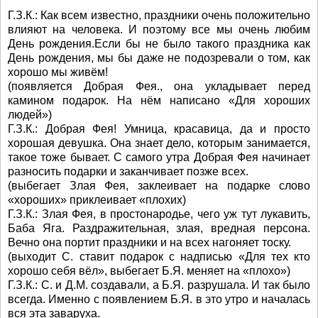
Г.З.К.: Как всем известно, праздники очень положительно
влияют на человека. И поэтому все мы очень любим
День рождения.Если бы не было такого праздника как
День рождения, мы бы даже не подозревали о том, как
хорошо мы живём!
(появляется Добрая Фея., она укладывает перед
камином подарок. На нём написано «Для хороших
людей»)
Г.З.К.: Добрая Фея! Умница, красавица, да и просто
хорошая девушка. Она знает дело, которым занимается,
такое тоже бывает. С самого утра Добрая Фея начинает
разносить подарки и заканчивает позже всех.
(выбегает Злая Фея, заклеивает на подарке слово
«хороших» приклеивает «плохих)
Г.З.К.: Злая Фея, в простонародье, чего уж тут лукавить,
Баба Яга. Раздражительная, злая, вредная персона.
Вечно она портит праздники и на всех нагоняет тоску.
(выходит С. ставит подарок с надписью «Для тех кто
хорошо себя вёл», выбегает Б.Я. меняет на «плохо»)
Г.З.К.: С. и Д.М. создавали, а Б.Я. разрушала. И так было
всегда. Именно с появлением Б.Я. в это утро и началась
вся эта заваруха.