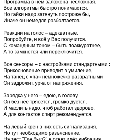
Программа в нём заложена несложная,
Все алгоритмы быстро понимаются,
Но гайки надо затянуть построже бы,
Иначе он немедля разболтается.
Реакции на голос – адекватные.
Попробуйте, и всё у Вас получится.
С командным тоном – быть поаккуратнее,
А то замкнётся или переключится.
Все сенсоры – с настройками стандартными :
Прикосновение приводит в умиление,
На танец с «па» немножечко развратными
Он задрожит, урча от напряжения.
Зарядка у него – едою, в голову.
Он без неё трясётся, громко дуется.
И маслить надо, чтоб работал здорово,
А для контактов спирт рекомендуется.
На левый крен в них есть сигнализация,
Но тут необходимо разъяснение.
На тест "Где был?" в ответ идёт вибрация,