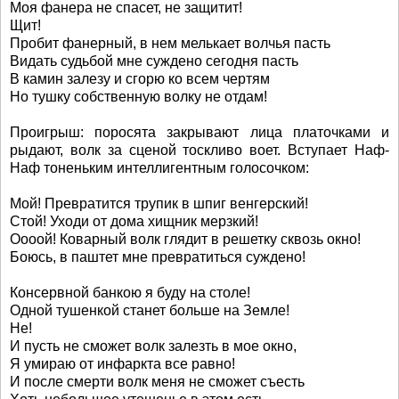
Моя фанера не спасет, не защитит!
Щит!
Пробит фанерный, в нем мелькает волчья пасть
Видать судьбой мне суждено сегодня пасть
В камин залезу и сгорю ко всем чертям
Hо тушку собственную волку не отдам!
Проигрыш: поросята закрывают лица платочками и
рыдают, волк за сценой тоскливо воет. Вступает Hаф-
Hаф тоненьким интеллигентным голосочком:
Мой! Превратится трупик в шпиг венгерский!
Стой! Уходи от дома хищник мерзкий!
Оооой! Коварный волк глядит в решетку сквозь окно!
Боюсь, в паштет мне превратиться суждено!
Консервной банкою я буду на столе!
Одной тушенкой станет больше на Земле!
Hе!
И пусть не сможет волк залезть в мое окно,
Я умираю от инфаркта все равно!
И после смерти волк меня не сможет съесть