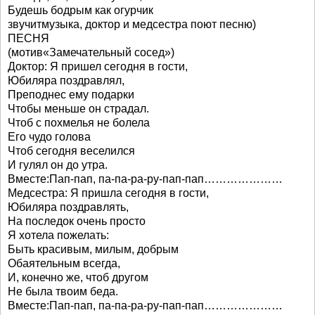
Будешь бодрым как огурчик
звучитмузыка, доктор и медсестра поют песню)
ПЕСНЯ
(мотив«Замечательный сосед»)
Доктор: Я пришел сегодня в гости,
Юбиляра поздравлял,
Преподнес ему подарки
Чтобы меньше он страдал.
Чтоб с похмелья не болела
Его чудо голова
Чтоб сегодня веселился
И гулял он до утра.
Вместе:Пап-пап, па-па-ра-ру-пап-пап…………………
Медсестра: Я пришла сегодня в гости,
Юбиляра поздравлять,
На последок очень просто
Я хотела пожелать:
Быть красивым, милым, добрым
Обаятельным всегда,
И, конечно же, чтоб другом
Не была твоим беда.
Вместе:Пап-пап, па-па-ра-ру-пап-пап…………………