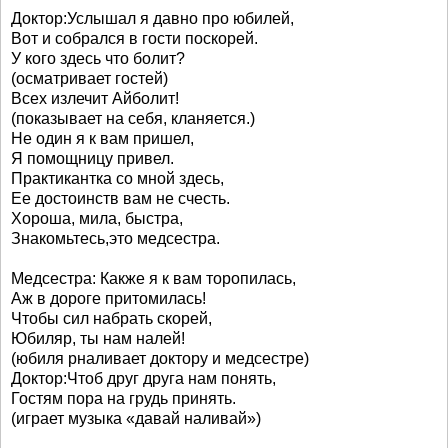
Доктор:Услышал я давно про юбилей,
Вот и собрался в гости поскорей.
У кого здесь что болит?
(осматривает гостей)
Всех излечит Айболит!
(показывает на себя, кланяется.)
Не один я к вам пришел,
Я помощницу привел.
Практикантка со мной здесь,
Ее достоинств вам не счесть.
Хороша, мила, быстра,
Знакомьтесь,это медсестра.
Медсестра: Какже я к вам торопилась,
Аж в дороге притомилась!
Чтобы сил набрать скорей,
Юбиляр, ты нам налей!
(юбиля рналивает доктору и медсестре)
Доктор:Чтоб друг друга нам понять,
Гостям пора на грудь принять.
(играет музыка «давай наливай»)