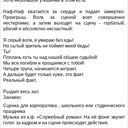
Хоть небольшое утешенье в этом есть.
Hаф-Hаф хватается за сердце и падает замертво.
Проигрыш. Волк за сценой воет совершенно
нестерпимо, а затем выходит на сцену - горбатый,
убогий и абсолютно несчастный:
Я серый волк, я умираю без еды!
Hо сытый зритель не поймет моей беды!
Ты!
Поплачь хоть ты над нашей общею судьбой!
Мы все погибли и прощаемся с тобой!
Четыре трупа, начинается антракт.
А дальше будет только хуже, это факт.
Реальный факт.
Рыдает весь зал.
Занавес.
Сценка для корпоратива , школьного или студенческого
праздника
Музыка из к.ф. «Служебный роман» На её фоне звучит
голос за кадром и на сцене происходят действия.