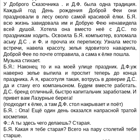
У Доброго Сказочника . и Д.Ф. была одна традиция.
Каждый год День рождения Доброй Феи они
праздновали в лесу около самой красивой ёлки. Б.Я.
всю жизнь завидовала им и Добрую Фею ненавидела
всей душой. Хотела она вместо неё с Д.С. по
праздникам ходить. Освоила Б.Я. компьютер, взломала
аську Д.С . и Ф. и прочла их переписку. Узнала место
встречи, навела красоту, зелья ядовитого наварила,
Доброй Фее по почте отправила, а сама к ёлке пошла.
Музыка стихает.
Б.Я.: Наконец то и на моей улице праздник. Д.Ф.уж
наверно зелье выпила и проспит теперь до конца
праздника. А я, красотуля такая, вотрусь в доверие Д.С.
да и стану его компаньоном. Будем вместе работать.
Д.С. бренд отличный, быстро капитальчик заработаем. И
привет вам Лазурные берега!
(подходит к ёлке, а там Д.Ф. стол накрывает и поёт)
Б.Я. : Опа! Ещё один день оказался напрасной тратой
косметики.
Ф.: А ты здесь чего делаешь? Старая.
Б.Я. Какая я тебе старая? Всего на пару столетий тебя
старше.