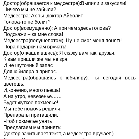
Доктор(обращается к медсестре):Выпили и закусили!
Ничего мы не забыли?
Медсестра: Ах ты, доктор Айболит,
Голова-то не болит?
Доктор(возмущенно): А при чем здесь голова?
Подскажи – ка мне слова!
Медсестра(полушепотом): Ну, не смог меня понять!
Пора подарки нам вручать!
Доктор(откашлявшись): Я скажу вам так, друзья,
К вам пришли же мы не зря.
И не шуточный запас
Для юбиляра я припас.
Медсестра(обращаясь к юбиляру): Ты сегодня весь
цветешь,
И,конечно, много пьешь!
А на утро, невезенье……
Будет жуткое похмелье!
Мы тебе помочь решили,
Препараты притащили,
Чтоб похмелье унять
Предлагаем мы принять:
(доктор зачитывает текст, а медсестра вручает )