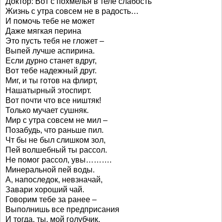
Доктор: Вот с похмелья в теле слабость
Жизнь с утра совсем не в радость…
И помочь тебе не может
Даже мягкая перина
Это пусть тебя не гложет –
Выпей лучше аспирина.
Если дурно станет вдруг,
Вот тебе надежный друг.
Миг, и ты готов на флирт,
Нашатырный этоспирт.
Вот почти что все ништяк!
Только мучает сушняк.
Мир с утра совсем не мил –
Позабудь, что раньше пил.
Чт бы не был слишком зол,
Пей волшебный ты рассол.
Не помог рассол, увы……….
Минеральной пей воды.
А, напоследок, невзначай,
Завари хороший чай.
Говорим тебе за ранее –
Выполнишь все предприсания
И тогда, ты, мой голубчик,