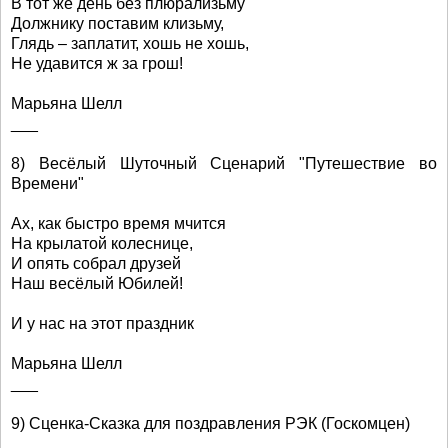
В тот же день без плюрализьму
Должнику поставим клизьму,
Глядь – заплатит, хошь не хошь,
Не удавится ж за грош!
Марьяна Шелл
___
8) Весёлый Шуточный Сценарий "Путешествие во
Времени"
Ах, как быстро время мчится
На крылатой колеснице,
И опять собрал друзей
Наш весёлый Юбилей!
И у нас на этот праздник
Марьяна Шелл
___
9) Сценка-Сказка для поздравления РЭК (Госкомцен)