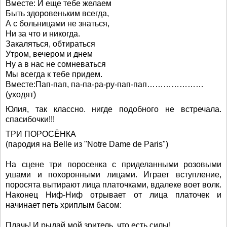
Вместе: И еще тебе желаем
Быть здоровеньким всегда,
А с больницами не знаться,
Ни за что и никогда.
Закаляться, обтираться
Утром, вечером и днем
Ну а в нас не сомневаться
Мы всегда к тебе придем.
Вместе:Пап-пап, па-па-ра-ру-пап-пап…………………
(уходят)
Юлия, так классно. нигде подобного не встречала.
спасибочки!!!
ТРИ ПОРОСЁНКА
(пародия на Belle из "Notre Dame de Paris")
Hа сцене три поросенка с приделанными розовыми
ушами и похоронными лицами. Играет вступление,
поросята вытирают лица платочками, вдалеке воет волк.
Hаконец Hиф-Hиф отрывает от лица платочек и
начинает петь хриплым басом:
Плачь! И рыдай мой зритель, что есть силы!