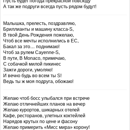
Пусть будет погода прекрасной повсюду
А так же подруги всегда пусть рядом будут!
Малышка, прелесть, поздравляю,
Бриллианты и машину класса-S,
В твой День Рождения пожелаю,
Чтоб все мечты исполнились в ЕС,
Бакал за это… поднимаю!
Чтоб за рулем Cayenne-S,
В пути, В Monaco, примечаю,
С собачкой милой пикинес
Зажги дороги, умоляю!
И вечно будь во всем ты S!
Ведь ты ж моя подруга, обожаю!
Желаю чтоб босс улыбался при встрече
Желаю отличнейших планов на вечер
Желаю курортов, шикарных отелей
Кафе, ресторанов, улетных коктейлей
Нарядов крутых по цене и фасону
Желаю примерить «Мисс мира» корону!