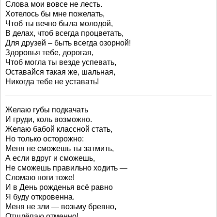
Слова мои вовсе не лесть.
Хотелось бы мне пожелать,
Чтоб ты вечно была молодой,
В делах, чтоб всегда процветать,
Для друзей – быть всегда озорной!
Здоровья тебе, дорогая,
Чтоб могла ты везде успевать,
Оставайся такая же, шальная,
Никогда тебе не уставать!
Желаю губы подкачать
И груди, коль возможно.
Желаю бабой классной стать,
Но только осторожно:
Меня не сможешь ты затмить,
А если вдруг и сможешь,
Не сможешь правильно ходить —
Сломаю ноги тоже!
И в День рожденья всё равно
Я буду откровенна.
Меня не зли — возьму бревно,
Отшлёпаю отменно!