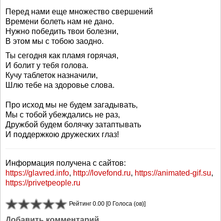
Перед нами еще множество свершений
Времени болеть нам не дано.
Нужно победить твои болезни,
В этом мы с тобою заодно.
Ты сегодня как пламя горячая,
И болит у тебя голова.
Кучу таблеток назначили,
Шлю тебе на здоровье слова.
Про исход мы не будем загадывать,
Мы с тобой убеждались не раз,
Дружбой будем болячку затаптывать
И поддержкою дружеских глаз!
Информация получена с сайтов:
https://glavred.info
,
http://lovefond.ru
,
https://animated-gif.su
,
https://privetpeople.ru
Рейтинг 0.00 [0 Голоса (ов)]
Добавить комментарий