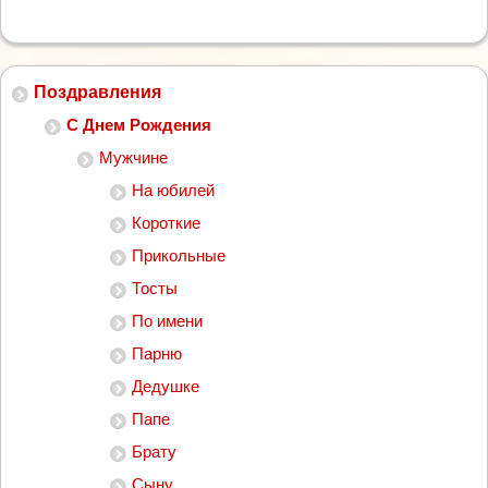
Поздравления
С Днем Рождения
Мужчине
На юбилей
Короткие
Прикольные
Тосты
По имени
Парню
Дедушке
Папе
Брату
Сыну