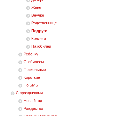
Жене
Внучке
Родственнице
Подруге
Коллеге
На юбилей
Ребенку
С юбилеем
Прикольные
Короткие
По SMS
С праздниками
Новый год
Рождество