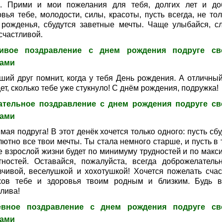
ь. Прими и мои пожелания для тебя, долгих лет и до
вья тебе, молодости, силы, красоты, пусть всегда, не тол
 рожденья, сбудутся заветные мечты. Чаще улыбайся, с
счастливой.
сивое поздравление с днем рождения подруге св
ами
ший друг помнит, когда у тебя День рождения. А отличный
ет, сколько тебе уже стукнуло! С днём рождения, подружка!
ательное поздравление с днем рождения подруге с
ами
ая подруга! В этот денёк хочется только одного: пусть сб
ютно все твои мечты. Ты стала немного старше, и пусть в 
е взрослой жизни будет по минимуму трудностей и по макс
тностей. Оставайся, пожалуйста, всегда доброжелатель
вчивой, веселушкой и хохотушкой! Хочется пожелать счас
хов тебе и здоровья твоим родным и близким. Будь в
лива!
евное поздравление с днем рождения подруге св
ами