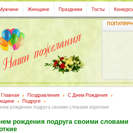
Мужчине
Женщине
Праздники
Тосты
Конкурс
ПОПУЛЯР
П
Ка
Пу
П
И зн
Ты 
Л
Главная
Поздравления
С Днем Рождения
нщине
Подруге
днем рождения подруга своими словами короткие
нем рождения подруга своими словами
откие