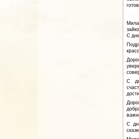
готов
Мила
зайко
С дн
Подр
крас
Доро
увер
сове
С дн
счас
дости
Доро
добр
важн
С дн
сказк