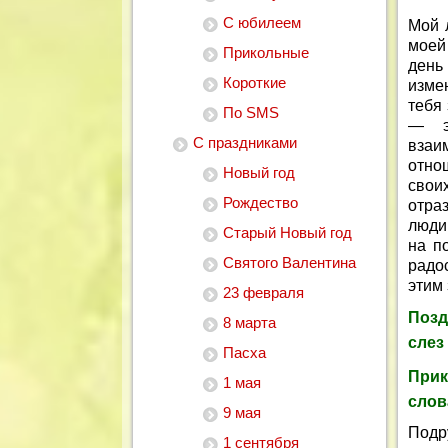
С юбилеем
Мой 
моей
Прикольные
день
Короткие
измен
тебя
По SMS
— э
С праздниками
взаи
отно
Новый год
свои
Рождество
отра
люди
Старый Новый год
на п
Святого Валентина
радо
этим
23 февраля
Позд
8 марта
слез
Пасха
Прик
1 мая
слов
9 мая
Подр
1 сентября