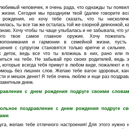
любимый человечек, я очень рада, что однажды ты появил
 жизни. Сегодня мы празднуем твой (далее говорите воз
 рождения, но хочу тебе сказать, что ты нисколеч
илась, ты все так же осталась той же озорной девчонкой, к
 знаю. Хочу чтобы ты чаще улыбалась и не забывала, что у
то твое самое главное оружие. Хочу пожелать 
мопонимания и гармонии в семейной жизни, пусть
шения с супругом становятся только крепче и сильнее.
х деток, ведь все что ты вложишь в них, рано или п
зиться на тебе. Не забывай про своих родителей, ведь э
, которые всегда тебя примут в любом виде, пожалеют и п
омощь без лишних слов. Желаю тебе вагон здоровья, кан
сти и мешок денег! Я тебя очень люблю и еще раз поздрав
 заветным днем.
равление с днем рождения подруге своими слова
ольное поздравление с днем рождения подруге с
ами
уга, желаю тебе отличного настроения! Для этого нужно н