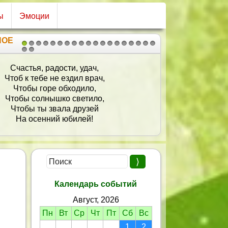
ы
Эмоции
НОЕ
1
2
3
4
5
6
7
8
9
10
11
12
13
14
15
16
17
18
19
20
21
оздравляю с днем прекрасным,
к здорово, что есть ты на Земле!
сть будет день сегодня ясным,
усть радость подарит он тебе!
Бегут года, а мы и не заметим,
ачит – нужно счастьем дорожить,
– женщина и сказано все этим —
юбимой быть желаю и любить!
Календарь событий
Август, 2026
Пн
Вт
Ср
Чт
Пт
Сб
Вс
1
2