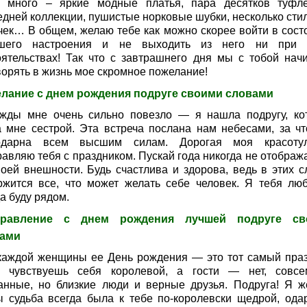
 много – яркие модные платья, пара десятков туфл
едней коллекции, пушистые норковые шубки, несколько сти
чек… В общем, желаю тебе как можно скорее войти в сост
шего настроения и не выходить из него ни при 
оятельствах! Так что с завтрашнего дня мы с тобой нач
ворять в жизнь мое скромное пожелание!
лание с днем рождения подруге своими словами
жды мне очень сильно повезло — я нашла подругу, ко
а мне сестрой. Эта встреча послана нам небесами, за чт
одарна всем высшим силам. Дорогая моя красотул
равляю тебя с праздником. Пускай года никогда не отображ
воей внешности. Будь счастлива и здорова, ведь в этих с
ржится все, что может желать себе человек. Я тебя лю
а буду рядом.
дравление с днем рождения лучшей подруге св
ами
каждой женщины ее День рождения — это тот самый праз
а чувствуешь себя королевой, а гости — нет, совс
анные, но близкие люди и верные друзья. Подруга! Я ж
ы судьба всегда была к тебе по-королевски щедрой, ода