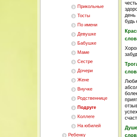
чест
Прикольные
здоро
день
Тосты
будь 
По имени
Кра
Девушке
слов
Бабушке
Хоро
Маме
забуд
Сестре
Трог
Дочери
слов
Жене
Любим
абсол
Внучке
боле
Родственнице
прия
отзы
Подруге
успе
Коллеге
счаст
На юбилей
Душ
Ребенку
слов