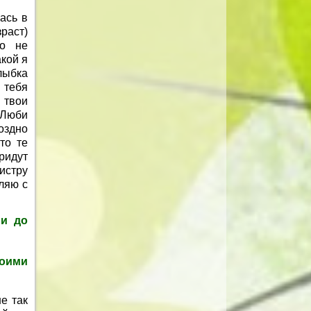
ась в
раст)
ко не
акой я
лыбка
тебя
 твои
 Люби
оздно
то те
ридут
истру
ляю с
ми до
воими
е так