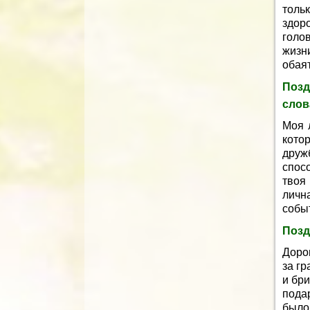
толь
здо
голо
жизн
обая
Поз
слов
Моя 
кото
друж
спос
твоя
личн
собы
Позд
Доро
за г
и бр
пода
было