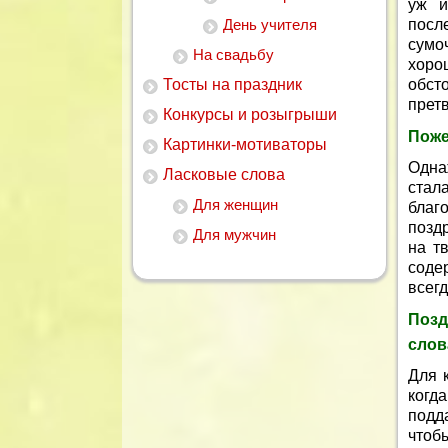
уж и
День учителя
посл
сумо
На свадьбу
хоро
Тосты на праздник
обст
прет
Конкурсы и розыгрыши
Поже
Картинки-мотиваторы
Одна
Ласковые слова
стал
Для женщин
благ
позд
Для мужчин
на т
соде
всегд
Поз
слов
Для 
когд
подд
чтоб