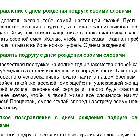
равление с днем рождения подруге своими словами
дорогая, желаю тебе самой настоящей сказки! Пусть
овенные желания сбудутся, а птица счастья никогда те
дает. Хочу как можно чаще видеть твою счастливую улы
ать озорной смех. Желаю, чтобы твоя самая главная про
ояла только в выборе новых туфель. С днем рождения!
равить подругу с днем рождения своими словами
прелестная подружка! За долгие годы знакомства с тобой к
 убеждаюсь в твоей искренности и порядочности! Такого до
тересного человека очень трудно найти в нашем бренном 
вайся такой же веселой, смеющейся и увлекающей женщ
ряй мужчин, завоевывай сердца и просто будь счастли
енне желаю, чтобы в твоей жизни все сложилось наил
зом! Процветай, смело ступай вперед навстречу всему нов
расному.
откое поздравление с днем рождения подруге св
ами
ая моя подруга, сегодня столько красивых слов звучит в