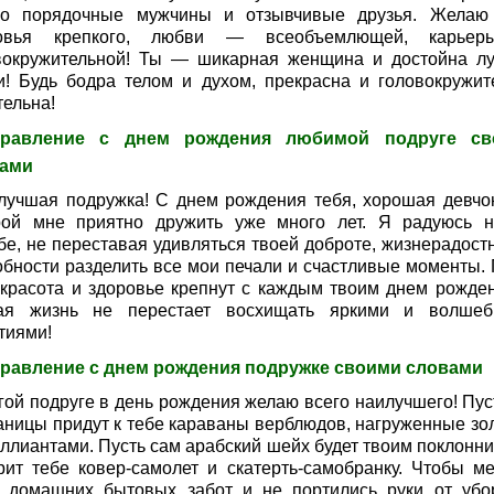
ко порядочные мужчины и отзывчивые друзья. Желаю
ровья крепкого, любви — всеобъемлющей, карье
вокружительной! Ты — шикарная женщина и достойна л
и! Будь бодра телом и духом, прекрасна и головокружит
тельна!
дравление с днем рождения любимой подруге св
ами
лучшая подружка! С днем рождения тебя, хорошая девчон
рой мне приятно дружить уже много лет. Я радуюсь 
бе, не переставая удивляться твоей доброте, жизнерадостн
обности разделить все мои печали и счастливые моменты. 
 красота и здоровье крепнут с каждым твоим днем рожден
ая жизнь не перестает восхищать яркими и волше
тиями!
равление с днем рождения подружке своими словами
гой подруге в день рождения желаю всего наилучшего! Пуст
раницы придут к тебе караваны верблюдов, нагруженные зо
иллиантами. Пусть сам арабский шейх будет твоим поклонни
рит тебе ковер-самолет и скатерть-самобранку. Чтобы м
 домашних бытовых забот и не портились руки от убо