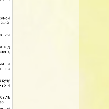
ежной
йкой.
аться
а год
оего,
ями и
ся на
.
 кучу
ных и
 была
во!