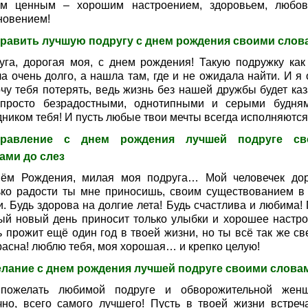
м ценным – хорошим настроением, здоровьем, любо
новением!
равить лучшую подругу с днем рождения своими слов
уга, дорогая моя, с днем рождения! Такую подружку как
а очень долго, а нашла там, где и не ожидала найти. И я 
очу тебя потерять, ведь жизнь без нашей дружбы будет каз
просто безрадостными, однотипными и серыми будня
дником тебя! И пусть любые твои мечты всегда исполняются
дравление с днем рождения лучшей подруге св
ами до слез
ём Рождения, милая моя подруга… Мой человечек дор
ько радости ты мне приносишь, своим существованием в
. Будь здорова на долгие лета! Будь счастлива и любима! 
ый новый день приносит только улыбки и хорошее настро
ь прожит ещё один год в твоей жизни, но ты всё так же св
расна! люблю тебя, моя хорошая… и крепко целую!
лание с днем рождения лучшей подруге своими слова
пожелать любимой подруге и обворожительной жен
чно, всего самого лучшего! Пусть в твоей жизни встреч