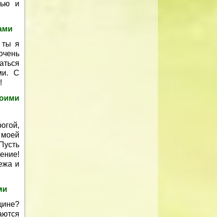
вью и
ами
 ты я
очень
аться
ми. С
!
оими
огой,
 моей
Пусть
ение!
ежа и
ми
щине?
аются