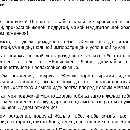
ки.
я подружка! Всегда оставайся такой же красивой и н
й, прекрасной женой, подругой, мамой и удивительной хозя
ем рождения!
ужка, с днем рожденья тебя. Желаю всегда остав
откой, умницей, шальной императрицей и успешной вумэн.
гая подруга, в твой день рожденья я желаю тебе стать н
еннее в себе и амбициознее. Люби, добивайся св
ршенствуйся и наслаждайся жизнью.
ём рождения, подруга. Желаю гореть яркими иде
тливой любовью, желаю никогда не останавливать
гнутых успехах и смело идти всегда вперёд к своим мечтам
гая моя подружка! Нежно дергаю тебя за ушко и желаю тебе
а, мешки денег, охапку здоровья и целый вагон разных нуж
ых благ. С днем рождения!
ем рождения, подруга! Желаю тебе, чтобы жизнь твоя
ой, в которой царит любовь, тепло, спокойствие и волшебст