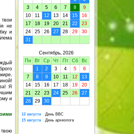
3
4
5
6
7
8
9
10
11
12
13
14
15
16
 твои
17
18
19
20
21
22
23
бя не
24
25
26
27
28
29
30
бку и
блема
31
Сентябрь, 2026
Пн
Вт
Ср
Чт
Пт
Сб
Вс
аждый
брого
1
2
3
4
5
6
мире.
7
8
9
10
11
12
13
иной!
14
15
16
17
18
19
20
ва! Я
учшим
21
22
23
24
25
26
27
ому и
28
29
30
оими
12 августа
День ВВС
15 августа
День археолога
 твою