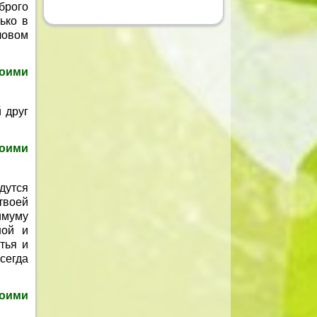
брого
ько в
ловом
оими
 друг
воими
удутся
твоей
имуму
ной и
тья и
сегда
оими