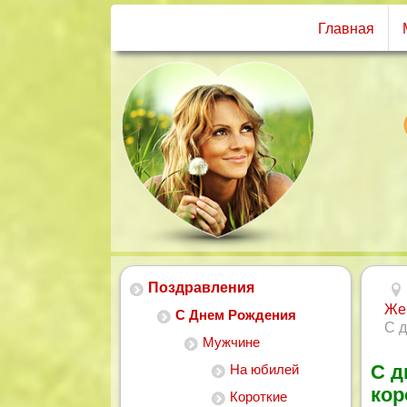
Главная
Поздравления
Же
С Днем Рождения
С 
Мужчине
С д
На юбилей
кор
Короткие