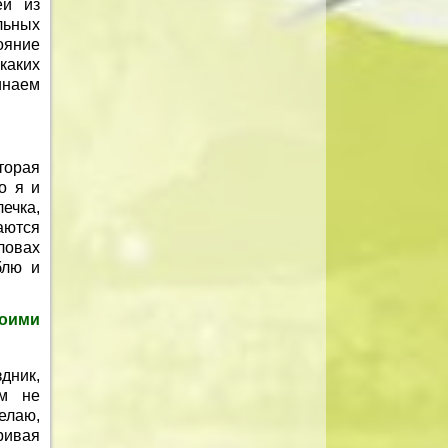
ей из
льных
ояние
каких
инаем
торая
о я и
ечка,
аются
ловах
блю и
оими
дник,
ем не
елаю,
ривая