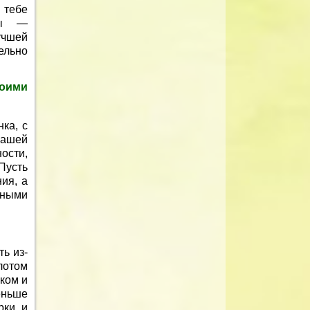
 тебе
ры —
учшей
ельно
оими
ка, с
нашей
ости,
Пусть
ия, а
бными
ь из-
лотом
ком и
еньше
рки и