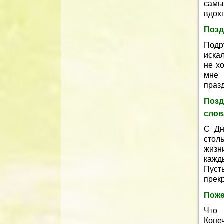
самы
вдох
Позд
Подр
искал
не х
мне 
праз
Поз
слов
С Дн
стол
жизни
кажд
Пуст
прек
Поже
Что 
Коне