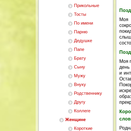
Прикольные
Позд
Тосты
Моя 
По имени
сокр
поки
Парню
слыш
Дедушке
сост
Папе
Позд
Брату
Моя 
Сыну
день
и ин
Мужу
Оста
Внуку
Поко
искр
Родственнику
обра
Другу
прек
Коллеге
Кор
слов
Женщине
Родн
Короткие