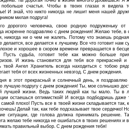
аждены. Ты дорогая точно в жизни многого добьешься! Я 
 побольше счастья. Чтобы в твоих глазах я видела т
тье! И знай, что никто никогда не лишит меня нашей друж
дником милая подруга!
го дорогого человечка, свою родную подруженьку от 
ца искренне поздравляю с днем рождения! Желаю тебе, в 
и, никогда ни о чем не жалеть. Потому что знаешь родная,
е делается, все делается к лучшему. Все что готовит нам с
плохое и хорошее в скором времени превращается в бесц
. Пусть судьба, готовит тебе как можно больше при
ризов. И жизнь становится для тебя все прекрасней и 
ь твой Ангел Хранитель всегда находиться с тобою ряд
гает тебя от всех жизненных невзгод. С днем рождения.
дня в этот прекрасный и солнечный день, я поздравляю
ю лучшую подругу с днем рождения! Ты, мое солнышко дос
й лучшей жизни. Ведь таких людей как ты мало. Ты в 
ации остаешься оптимисткой! И всегда подбодришь даже т
 самой плохо! Пусть все в твоей жизни складывается так, 
хочешь! Делай так, как тебе подсказывает твое сердечко! Н
кие ситуации, где голова должна принимать решение. Та
уга желаю тебе никогда не ошибаться в твоих решениях и в
имать правильный выбор. С днем рождения тебя!