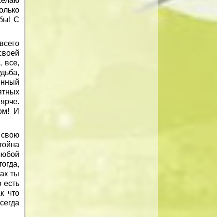
желаю
олько
бы! С
всего
своей
 все,
удьба,
енный
ятных
ярче.
ом! И
 свою
тойна
любой
огда,
как ты
о есть
к что
сегда