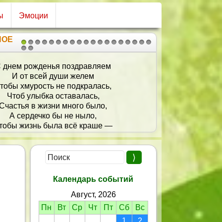
ы
Эмоции
НОЕ
1
2
3
4
5
6
7
8
9
10
11
12
13
14
15
16
17
18
19
20
21
 днем рожденья поздравляем
И от всей души желем
тобы хмурость не подкралась,
Чтоб улыбка оставалась,
Счастья в жизни много было,
А сердечко бы не ныло,
тобы жизнь была всё краше —
Это пожеланья наши!
Календарь событий
Август, 2026
Пн
Вт
Ср
Чт
Пт
Сб
Вс
1
2