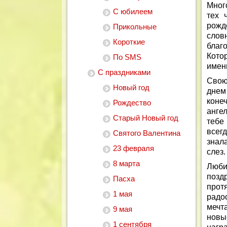
Мног
С юбилеем
тех 
рожд
Прикольные
слов
Короткие
благ
Котор
По SMS
имен
С праздниками
Свою
Новый год
днем
конеч
Рождество
анге
Старый Новый год
тебе
всегд
Святого Валентина
знал
23 февраля
слез.
8 марта
Люби
позд
Пасха
протя
1 мая
радо
мечт
9 мая
новы
1 сентября