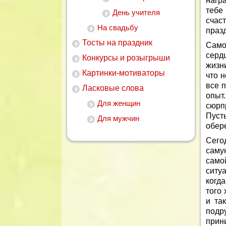
нагр
тебе
День учителя
счас
На свадьбу
праз
Тосты на праздник
Само
серд
Конкурсы и розыгрыши
жизн
Картинки-мотиваторы
что н
все 
Ласковые слова
опыт
Для женщин
сюрп
Пуст
Для мужчин
обере
Сего
саму
само
ситу
когда
того 
и та
подр
прин