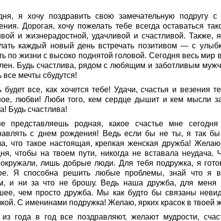
дня, я хочу поздравить свою замечательную подругу с
ения. Дорогая, хочу пожелать тебе всегда оставаться так
ивой и жизнерадостной, удачливой и счастливой. Также, я
лать каждый новый день встречать позитивом — с улыбк
ь по жизни с высоко поднятой головой. Сегодня весь мир в
лен. Будь счастлива, рядом с любящим и заботливым мужч
 все мечты сбудутся!
 будет все, как хочется тебе! Удачи, счастья и везения т
ное, любви! Люби того, кем сердце дышит и кем мысли з
а! Будь счастлива!
е представляешь родная, какое счастье мне сегодня
равлять с днем рождения! Ведь если бы не ты, я так бы
ла, что такое настоящая, крепкая женская дружба! Желаю
дня, чтобы на твоем пути, никогда не вставала неудача. 
 окружали, лишь добрые люди. Для тебя подружка, я гото
ое. Я способна решить любые проблемы, знай что я в
м, и ни за что не брошу. Ведь наша дружба, для меня 
шее, чем просто дружба. Мы как будто бы связаны неви
кой. С именинами подружка! Желаю, ярких красок в твоей ж
 из года в год все поздравляют, желают мудрости, счас