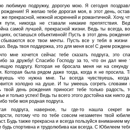
ю любимую подружку, дорогую мою. Я сегодня поздрав
 рождения! Я желаю тебе дорогая моя, в этот день, остав
 же прекрасной, нежной искренней и романтичной. Хочу, чт
м пути, никогда не ставали никакие препятствия. Ве
ойна самой лучшей, прекрасной жизни. Ведь ты всегда, во
ациях, остаешься объективной! Пусть в этот день рождения
 сбываются все твои мечты. Пусть все у тебя в жизни 
о. Ведь твоя поддержка, это для меня все! С днем рождени
что мне хочется сейчас тебе сказать подруга, это спа
ибо за дружбу! Спасибо Господу за то, что он дал мне 
оящую подругу. Которая не бросала меня ни на секунду
и. Которая была рядом даже тогда, когда я не просила. Т
твуешь что нужна мне. Ты всегда чувствуешь, когд
овится холодно на душе. И ты умеешь согреть словами 
ь твой день рождения приносит тебе только радость, т
ье и только успех! Ведь ты всего этого достойна как никто д
ибо тебе моя родная подруга.
гая подруга, наверное, ты где-то нашла секрет в
дости, потому что по тебе совсем незаметен твой юбил
ст. Будь также прекрасна и всегда пользуйся вниманием му
 будь спортивна и трудолюбива как всегда. С Юбилеем тебя