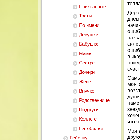
тепла
Прикольные
Доро
Тосты
днем
По имени
начи
ошиб
Девушке
назв
Бабушке
сияе
ошиб
Маме
выкр
Сестре
рожд
счаст
Дочери
Самы
Жене
моя 
возг
Внучке
души
Родственнице
наме
звез
Подруге
хоче
Коллеге
что я
На юбилей
Моя 
друж
Ребенку