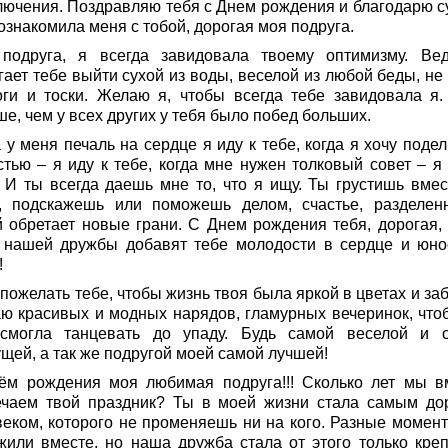
лючения. Поздравляю тебя с Днем рождения и благодарю су
ознакомила меня с тобой, дорогая моя подруга.
подруга, я всегда завидовала твоему оптимизму. Ве
ает тебе выйти сухой из воды, веселой из любой беды, не 
оги и тоски. Желаю я, чтобы всегда тебе завидовала я.
е, чем у всех других у тебя было побед больших.
 у меня печаль на сердце я иду к тебе, когда я хочу поде
стью – я иду к тебе, когда мне нужен толковый совет – я 
. И ты всегда даешь мне то, что я ищу. Ты грустишь вмес
, подскажешь или поможешь делом, счастье, разделен
й обретает новые грани. С Днем рождения тебя, дорогая, 
 нашей дружбы добавят тебе молодости в сердце и юно
!
пожелать тебе, чтобы жизнь твоя была яркой в цветах и за
ю красивых и модных нарядов, гламурных вечеринок, что
смогла танцевать до упаду. Будь самой веселой и 
щей, а так же подругой моей самой лучшей!
ём рождения моя любимая подруга!!! Сколько лет мы в
ечаем твой праздник? Ты в моей жизни стала самым до
веком, которого не променяешь ни на кого. Разные момен
жили вместе, но наша дружба стала от этого только креп