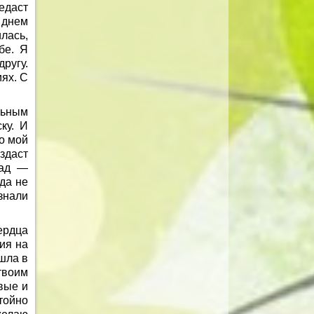
едаст
 днем
лась,
бе. Я
ругу.
иях. С
льным
ку. И
но мой
здаст
сад —
гда не
знали
ердца
ия на
ошла в
твоим
вые и
тойно