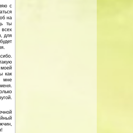
ляю с
аться
об на
дь ты
 всех
, для
будет
я.
сибо.
такую
 моей
ы как
а мне
меня.
олько
ругой.
ечной
ейный
жчин,
!