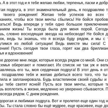
. А в этот год и я тебе желаю любви, терпенья, ласки и добр
гая подруга, в этот знаменательный день, я поздравляю т
 твоего рождения! Желаю тебе успехов во всех 
наниях, чтобы все твои мечты сбылись! Не бойся пробов
аться! Ведь впереди у тебя одно большое приключение
анием жизнь! Ты всегда была для меня порой. Сегод
шь, словно восходящая звезда на небосводе! Не бойся д
ок, ведь ты знаешь, что я всегда буду рядом, и мы с 
утимся из любой ситуации! Ведь вместе мы сила! С
ения! Пусть сегодня твои глаза, горят как два бриллиан
ья и вдохновения!
е дорогие мне люди, которые всегда рядом со мной. Они с
семья оберегают и помогают. Их список не так уж и вели
лавляешь его ты, моя сердечная подруга! В этот день я от
 поздравляю тебя и желаю добиться всего того, что ты
тила и запланировала. Будь властелином своей судьбы и 
ды тебе светят ясней! Пусть все твои мечты, которые т
шь воплотить в жизни, медленно но уверенно сбываются. 
 всегда рядом. С днем рождения.
дорогая и любимая подруга. Вот и пролетел еще один год 
бы. Ты стала словно бы ещё мудрее, еще красивее, еще до