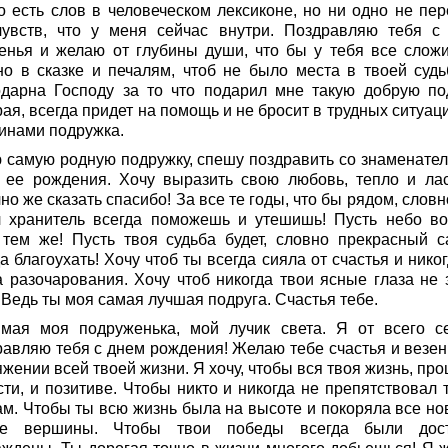
о есть слов в человеческом лексиконе, но ни одно не пер
чувств, что у меня сейчас внутри. Поздравляю тебя с
енья и желаю от глубины души, что бы у тебя все сложи
но в сказке и печалям, чтоб не было места в твоей судь
одарна Господу за то что подарил мне такую добрую под
ая, всегда придет на помощь и не бросит в трудных ситуац
инами подружка.
 самую родную подружку, спешу поздравить со знаменате
 ее рождения. Хочу выразить свою любовь, тепло и лас
но же сказать спасибо! За все те годы, что бы рядом, слов
л хранитель всегда поможешь и утешишь! Пусть небо во
 тем же! Пусть твоя судьба будет, словно прекрасный 
а благоухать! Хочу чтоб ты всегда сияла от счастья и нико
а разочарования. Хочу чтоб никогда твои ясные глаза не 
 Ведь ты моя самая лучшая подруга. Счастья тебе.
мая моя подруженька, мой лучик света. Я от всего с
равляю тебя с днем рождения! Желаю тебе счастья и везен
жении всей твоей жизни. Я хочу, чтобы вся твоя жизнь, пр
сти, и позитиве. Чтобы никто и никогда не препятствовал 
ам. Чтобы ты всю жизнь была на высоте и покоряла все но
е вершины. Чтобы твои победы всегда были дос