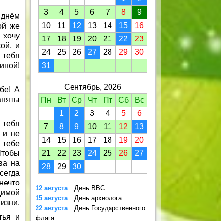
3
4
5
6
7
8
9
 днём
10
11
12
13
14
15
16
ой же
 хочу
17
18
19
20
21
22
23
ой, и
24
25
26
27
28
29
30
 тебя
иной!
31
Сентябрь, 2026
ебе! А
аняты
Пн
Вт
Ср
Чт
Пт
Сб
Вс
1
2
3
4
5
6
 тебя
7
8
9
10
11
12
13
 и не
14
15
16
17
18
19
20
 тебе
Чтобы
21
22
23
24
25
26
27
ва на
28
29
30
сегда
нечто
12 августа
День ВВС
димой
15 августа
День археолога
изни.
22 августа
День Государственного
тья и
флага