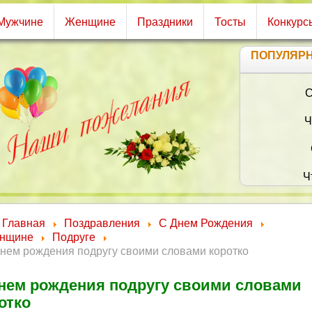
Мужчине
Женщине
Праздники
Тосты
Конкурс
ПОПУЛЯР
С
Ч
Ч
Главная
Поздравления
С Днем Рождения
нщине
Подруге
нем рождения подругу своими словами коротко
нем рождения подругу своими словами
отко