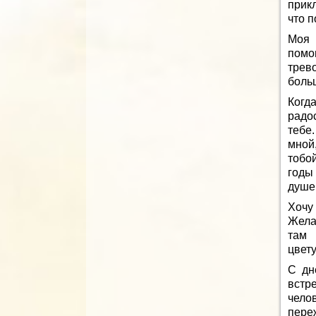
прик
что п
Моя 
помог
трев
больш
Когда
радо
тебе
мной
тобо
годы
душе
Хочу 
Жела
там 
цвету
С дн
встр
чело
пере