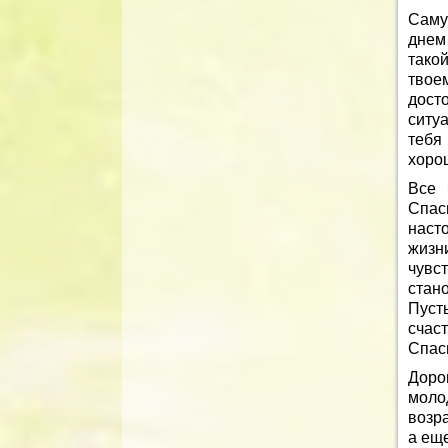
Саму
днем
такой
твое
дост
ситу
тебя
хорош
Все 
Спас
наст
жизн
чувс
стан
Пуст
счаст
Спас
Доро
моло
возра
а еще