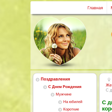
Главная
Поздравления
Же
С Днем Рождения
С д
Мужчине
С д
На юбилей
кор
Короткие