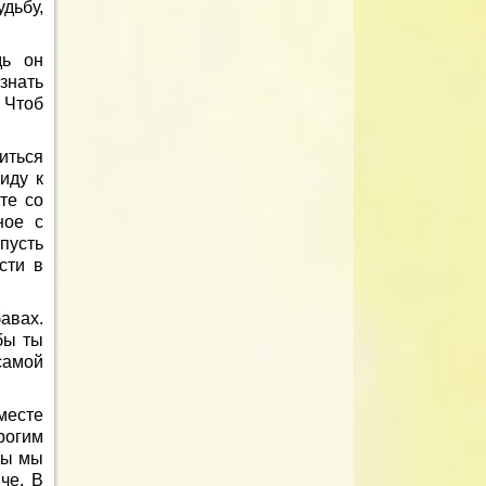
дьбу,
дь он
знать
 Чтоб
литься
иду к
те со
ное с
пусть
сти в
бавах.
бы ты
самой
месте
рогим
ты мы
че. В