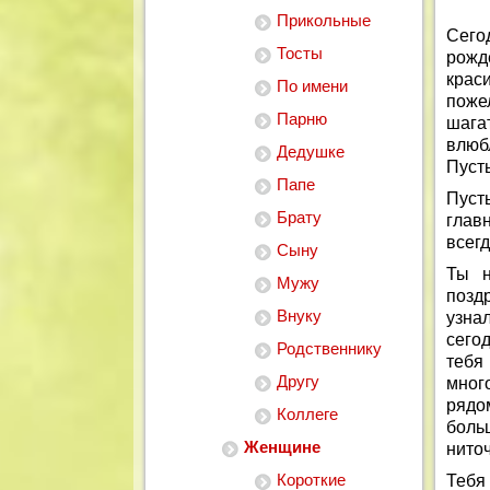
Прикольные
Сего
Тосты
рожд
крас
По имени
поже
Парню
шагат
влюб
Дедушке
Пусть
Папе
Пусть
Брату
глав
всегд
Сыну
Ты н
Мужу
позд
Внуку
узна
сего
Родственнику
тебя
Другу
мног
рядо
Коллеге
боль
Женщине
ниточ
Короткие
Тебя