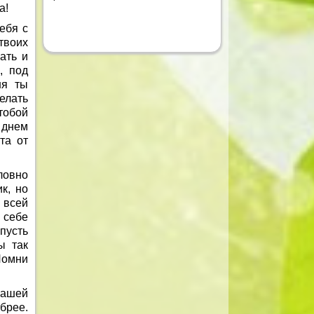
а!
ебя с
твоих
ать и
, под
ня ты
елать
тобой
 днем
та от
ловно
к, но
 всей
 себе
пусть
ы так
Помни
нашей
брее.