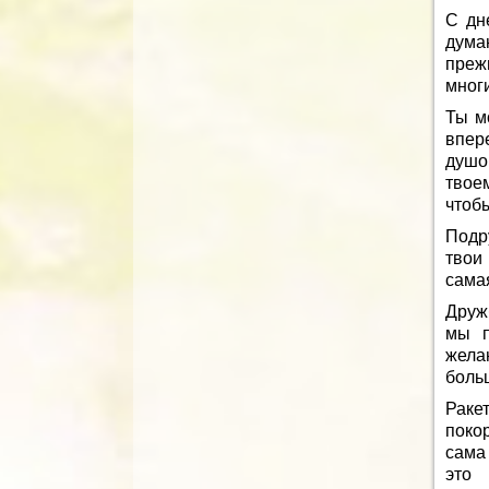
С дн
дума
преж
многи
Ты мо
впер
душо
твое
чтобы
Подр
твои
сама
Друж
мы п
жела
боль
Раке
поко
сама
это 