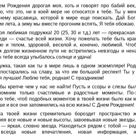
ем Рождения дорогая моя, хоть и говорят про бабий век,
ю, что это, ни в коей мере не относится к тебе. Ты у мен
нему красавица, которой в мире еще поискать. Дай Бог
е лета, а зиму мы вместе прогоним вспять, Я тебя обожаю.
я любимая подружка! 20 (25, 30 и т.д.) лет — прекрасная 
еди — счастье всей жизни. Хочу пожелать тебе быть кра
ю и телом, здоровой, веселой и, конечно, любимой. Что
м долгом жизненном пути не встретились невзгоды и нена
 тебе всегда улыбалось солнце и удача!
ужка, такая как ты в мире лишь в одном экземпляре! Род
 постарались на славу, за что им большой респект! Ты у
я лучшая! Люблю тебя, родная! С праздником!
бы крепче чем у нас не найти! Пусть и ссоры и слезы был
омним только счастливые и радостные моменты. По-
ю тебе, чтоб подобных моментов в твоей жизни было как 
ше и все они запомнились на всю жизнь! С Днем Рождения!
та твоей жизни стремительно бороздит пространство ж
ряя все новые и новые высоты, завоевывая новые звезды.
 — яркая, словно звезда. Находиться рядом с тобой — рад
всегда новые впечатления, новая информация, 