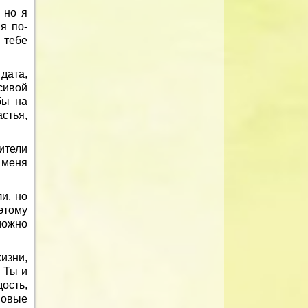
 но я
я по-
 тебе
дата,
сивой
бы на
стья,
ители
 меня
и, но
этому
можно
изни,
 Ты и
ость,
новые