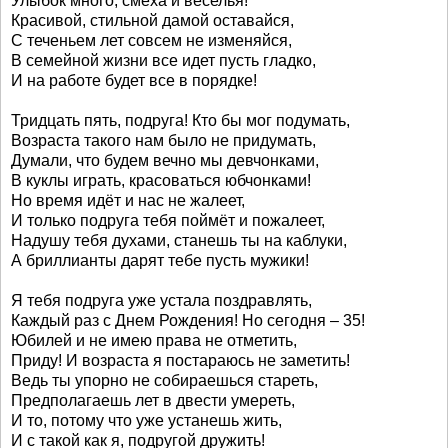
Улыбок много, смеха и веселья!
Красивой, стильной дамой оставайся,
С теченьем лет совсем не изменяйся,
В семейной жизни все идет пусть гладко,
И на работе будет все в порядке!
Тридцать пять, подруга! Кто бы мог подумать,
Возраста такого нам было не придумать,
Думали, что будем вечно мы девчонками,
В куклы играть, красоваться юбчонками!
Но время идёт и нас не жалеет,
И только подруга тебя поймёт и пожалеет,
Надушу тебя духами, станешь ты на каблуки,
А бриллианты дарят тебе пусть мужики!
Я тебя подруга уже устала поздравлять,
Каждый раз с Днем Рождения! Но сегодня – 35!
Юбилей и не имею права не отметить,
Приду! И возраста я постараюсь не заметить!
Ведь ты упорно не собираешься стареть,
Предполагаешь лет в двести умереть,
И то, потому что уже устанешь жить,
И с такой как я, подругой дружить!