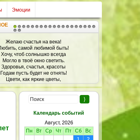
ы
Эмоции
НОЕ
1
2
3
4
5
6
7
8
9
10
11
12
13
14
15
16
17
18
19
20
21
елаю быть всегда на позитиве,
ье и любовь иметь в своем активе!
адать устойчивостью к стрессам,
бы вслед смотрели с интересом —
Чтобы шла легко и от бедра!
За тебя! Ура! Ура! Ура!
Календарь событий
Август, 2026
лет
Пн
Вт
Ср
Чт
Пт
Сб
Вс
1
2