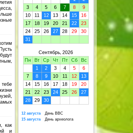
летия
3
4
5
6
7
8
9
есса,
ольше
10
11
12
13
14
15
16
озные
17
18
19
20
21
22
23
24
25
26
27
28
29
30
31
хотим
 Пусть
Сентябрь, 2026
будут
Пн
Вт
Ср
Чт
Пт
Сб
Вс
тным,
1
2
3
4
5
6
7
8
9
10
11
12
13
 тебе
14
15
16
17
18
19
20
жизни
21
22
23
24
25
26
27
узей,
28
29
30
самых
12 августа
День ВВС
15 августа
День археолога
, как
рий и