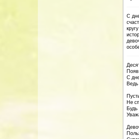
С дн
счас
круг
исто
дево
особ
Десят
Появи
С дн
Ведь 
Пусть
Не сп
Будь 
Уважа
Дево
Польз