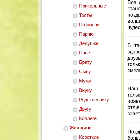
Все 
Прикольные
стан
позд
Тосты
волш
По имени
чудес
Парню
Дедушке
В тв
здоро
Папе
друз
Брату
толь
смелы
Сыну
Мужу
Наш 
Внуку
толь
Родственнику
появ
отли
Другу
заве
Коллеге
Женщине
Позд
Короткие
боль