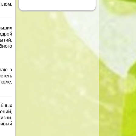
етлом,
льших
одрой
ытий,
бного
лаю в
ететь
коле,
ебных
ений,
изни.
сивый