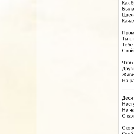
Как 
Была
Цвела
Качал
Промч
Ты с
Тебе
Свой 
Чтоб 
Друзь
Живи 
На ра
Десят
Наст
На ча
С ка
Скоро
Отой