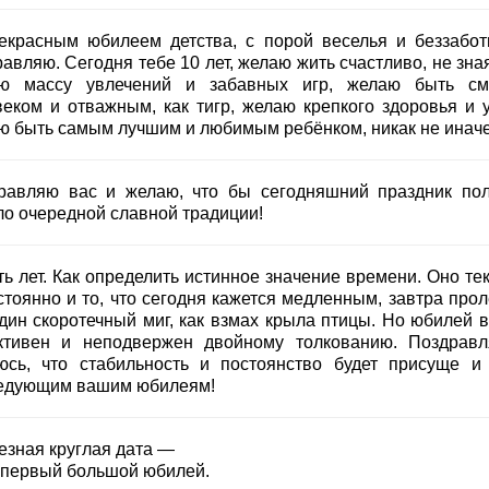
екрасным юбилеем детства, с порой веселья и беззабот
авляю. Сегодня тебе 10 лет, желаю жить счастливо, не зна
ю массу увлечений и забавных игр, желаю быть с
веком и отважным, как тигр, желаю крепкого здоровья и у
ю быть самым лучшим и любимым ребёнком, никак не иначе
равляю вас и желаю, что бы сегодняшний праздник по
ло очередной славной традиции!
ь лет. Как определить истинное значение времени. Оно тек
тоянно и то, что сегодня кажется медленным, завтра проле
один скоротечный миг, как взмах крыла птицы. Но юбилей в
ктивен и неподвержен двойному толкованию. Поздрав
юсь, что стабильность и постоянство будет присуще и
едующим вашим юбилеям!
езная круглая дата —
 первый большой юбилей.