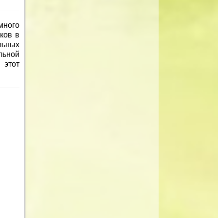
много
ков в
льных
льной
 этот