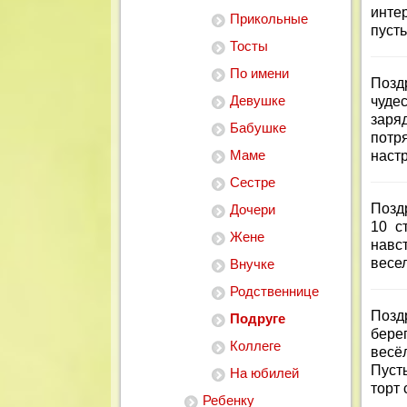
интер
Прикольные
пусть
Тосты
По имени
Позд
Девушке
чуде
заря
Бабушке
потр
Маме
наст
Сестре
Позд
Дочери
10 с
Жене
навс
весел
Внучке
Родственнице
Позд
Подруге
бере
Коллеге
весё
Пуст
На юбилей
торт 
Ребенку