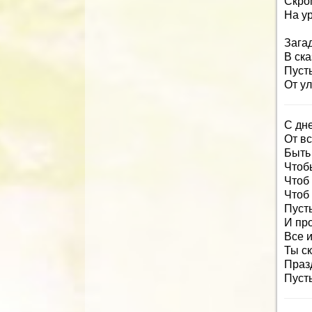
Скром
На у
Зага
В ска
Пуст
От ул
С дн
От в
Быть 
Чтоб
Чтоб
Чтоб 
Пусть
И про
Все 
Ты ск
Праз
Пусть