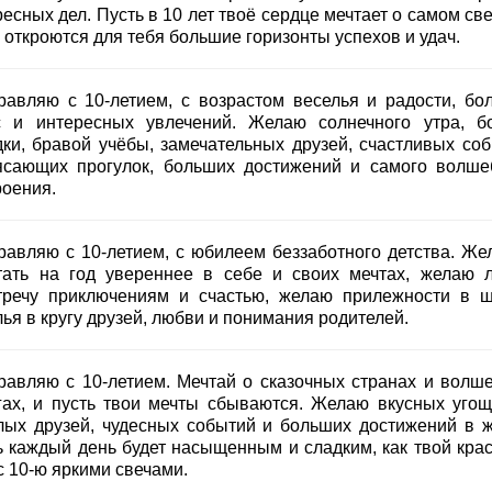
есных дел. Пусть в 10 лет твоё сердце мечтает о самом св
 откроются для тебя большие горизонты успехов и удач.
равляю с 10-летием, с возрастом веселья и радости, бо
с и интересных увлечений. Желаю солнечного утра, б
дки, бравой учёбы, замечательных друзей, счастливых соб
ясающих прогулок, больших достижений и самого волше
роения.
равляю с 10-летием, с юбилеем беззаботного детства. Же
тать на год увереннее в себе и своих мечтах, желаю л
тречу приключениям и счастью, желаю прилежности в ш
ья в кругу друзей, любви и понимания родителей.
равляю с 10-летием. Мечтай о сказочных странах и волш
гах, и пусть твои мечты сбываются. Желаю вкусных угощ
лых друзей, чудесных событий и больших достижений в ж
ь каждый день будет насыщенным и сладким, как твой кра
с 10-ю яркими свечами.