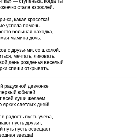
тка» — ступенька, когда ты
ожечко стала взрослей.
и-ка, какая красотка!
ме успела помочь.
росто большая находка,
мая мамина дочь.
ов с друзьями, со школой,
ться, мечтать, ликовать.
свой день рожденья веселый
рки спеши открывать.
й радужной девчонке
 первый юбилей
т всей души желаем
о ярких светлых дней!
 в радость пусть учеба,
жают пусть друзья,
й путь пусть освещает
водная звезда!