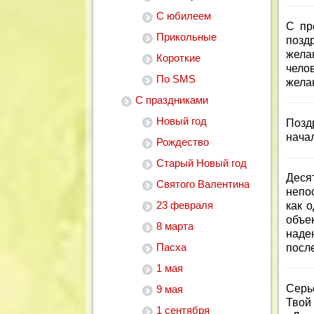
С юбилеем
С пр
Прикольные
поздр
жела
Короткие
чело
По SMS
жела
С праздниками
Новый год
Позд
нача
Рождество
Старый Новый год
Десят
Святого Валентина
непос
23 февраля
как 
объе
8 марта
наде
Пасха
посл
1 мая
Серь
9 мая
Твой
1 сентября