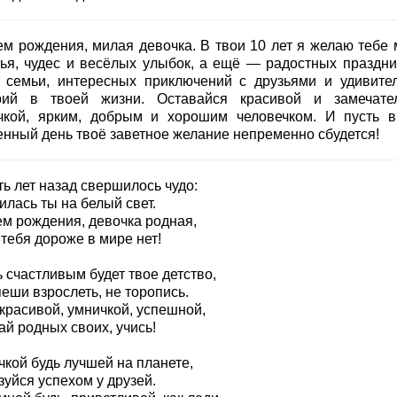
ем рождения, милая девочка. В твои 10 лет я желаю тебе 
тья, чудес и весёлых улыбок, а ещё — радостных праздни
у семьи, интересных приключений с друзьями и удивите
рий в твоей жизни. Оставайся красивой и замечате
чкой, ярким, добрым и хорошим человечком. И пусть в
енный день твоё заветное желание непременно сбудется!
ь лет назад свершилось чудо:
лась ты на белый свет.
ем рождения, девочка родная,
тебя дороже в мире нет!
 счастливым будет твое детство,
еши взрослеть, не торопись.
красивой, умничкой, успешной,
й родных своих, учись!
чкой будь лучшей на планете,
уйся успехом у друзей.