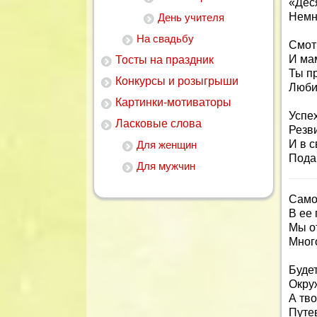
«Деся
Немн
День учителя
На свадьбу
Смотр
И ма
Тосты на праздник
Ты п
Конкурсы и розыгрыши
Люби
Картинки-мотиваторы
Успех
Ласковые слова
Резви
И в 
Для женщин
Пода
Для мужчин
Само
В ее
Мы о
Мног
Будет
Окру
А тво
Путе