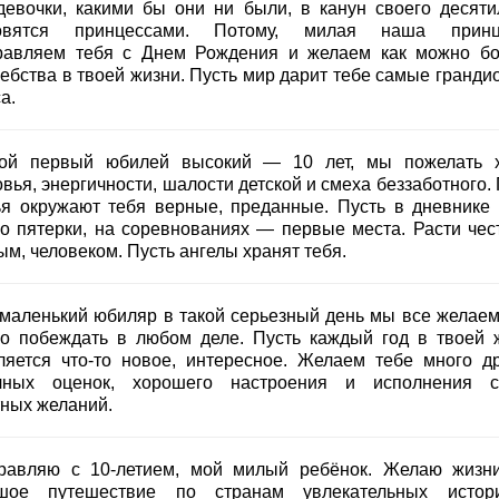
девочки, какими бы они ни были, в канун своего десяти
овятся принцессами. Потому, милая наша принц
равляем тебя с Днем Рождения и желаем как можно б
ебства в твоей жизни. Пусть мир дарит тебе самые гранди
а.
ой первый юбилей высокий — 10 лет, мы пожелать 
вья, энергичности, шалости детской и смеха беззаботного.
ья окружают тебя верные, преданные. Пусть в дневнике 
ко пятерки, на соревнованиях — первые места. Расти чес
м, человеком. Пусть ангелы хранят тебя.
маленький юбиляр в такой серьезный день мы все желаем
ко побеждать в любом деле. Пусть каждый год в твоей 
ляется что-то новое, интересное. Желаем тебе много др
чных оценок, хорошего настроения и исполнения 
тных желаний.
равляю с 10-летием, мой милый ребёнок. Желаю жизни
шое путешествие по странам увлекательных исто