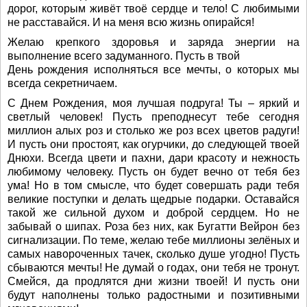
дорог, которым живёт твоё сердце и тело! С любимыми
не расставайся. И на меня всю жизнь опирайся!
Желаю крепкого здоровья и заряда энергии на
выполнение всего задуманного. Пусть в твой
День рождения исполняться все мечты, о которых мы
всегда секретничаем.
С Днем Рождения, моя лучшая подруга! Ты – яркий и
светлый человек! Пусть преподнесут тебе сегодня
миллион алых роз и столько же роз всех цветов радуги!
И пусть они простоят, как огурчики, до следующей твоей
Днюхи. Всегда цвети и пахни, дари красоту и нежность
любимому человеку. Пусть он будет вечно от тебя без
ума! Но в том смысле, что будет совершать ради тебя
великие поступки и делать щедрые подарки. Оставайся
такой же сильной духом и доброй сердцем. Но не
забывай о шипах. Роза без них, как Бугатти Вейрон без
сигнализации. По теме, желаю тебе миллионы зелёных и
самых навороченных тачек, сколько душе угодно! Пусть
сбываются мечты! Не думай о годах, они тебя не тронут.
Смейся, да продлятся дни жизни твоей! И пусть они
будут наполнены только радостными и позитивными