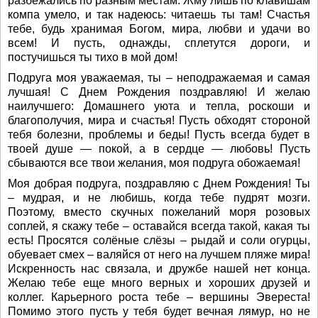
разбежались по разным местам. Жму лишь по клавишам
компа умело, и так надеюсь: читаешь ты там! Счастья
тебе, будь хранимая Богом, мира, любви и удачи во
всем! И пусть, однажды, сплетутся дороги, и
постучишься ты тихо в мой дом!
Подруга моя уважаемая, ты – неподражаемая и самая
лучшая! С Днем Рождения поздравляю! И желаю
наилучшего: Домашнего уюта и тепла, роскоши и
благополучия, мира и счастья! Пусть обходят стороной
тебя болезни, проблемы и беды! Пусть всегда будет в
твоей душе — покой, а в сердце — любовь! Пусть
сбываются все твои желания, моя подруга обожаемая!
Моя добрая подруга, поздравляю с Днем Рождения! Ты
– мудрая, и не любишь, когда тебе пудрят мозги.
Поэтому, вместо скучных пожеланий моря розовых
соплей, я скажу тебе – оставайся всегда такой, какая ты
есть! Просятся солёные слёзы – рыдай и соли огурцы,
обуевает смех – валяйся от него на лучшем пляже мира!
Искренность нас связала, и дружбе нашей нет конца.
Желаю тебе еще много верных и хороших друзей и
коллег. Карьерного роста тебе – вершины Эвереста!
Помимо этого пусть у тебя будет вечная лямур, но не