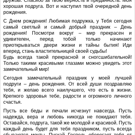
дружбы. Спасибо за твою верность и преданность. Моя
хорошая подруга. Вот и наступил твой очередной день
рождения.
С Днем рождения! Любимая подружка, у Тебя сегодня
самый светлый и самый добрый праздник – День
рождения! Посмотри вокруг – мир прекрасен и
удивителен, перед тобой только начинают
приоткрываться двери жизни и тайны бытия! Иди
вперед, стань властительницей своей судьбы!
Будь всегда такой прекрасной и сногсшибательной!
Только такими красивыми глазами можно увидеть этот
замечательный мир!
Сегодня замечательный праздник у моей лучшей
подруги – день рождения. От всей души поздравляю
тебя, и желаю всего наилучшего, что есть в жизни.
Крепкого здоровья тебе, радости и огромного личного
счастья.
Пусть все беды и печали исчезнут навсегда. Пусть
надежда, вера и любовь никогда не покидают тебя.
Оставайся, подруга, такой же молодой и красивой. Пусть
каждый день будет для тебя праздником, пусть всегда
сбываются мечты. Пускай Господь оберегает тебя от