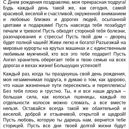
С Днем рождения поздравляю, моя прекрасная подруга!
Будь каждый день такой же, как сегодня, самой
красивой, веселой и счастливой, окруженной вниманием
и любовью близких и дорогих людей, осыпанной
цветами и подарками! Пусть навсегда тебя позабудут
печали и тревоги! Пусть обходят стороной тебя болезни,
разочарования и стрессы! Пусть твой дом – дворец
будет полной чашей! Живи легко и богато! Разъезжай на
мировые курорты на крутых машинах и с единственным
любимым мужчиной, кто все это тебе подарит! Пусть
Ангел хранитель оберегает тебя и твою семью на всех
дорогах и вехах жизни! Большущих успехов!!!
Каждый раз, когда ты празднуешь свой день рождения,
моя незаменимая подруга, я думаю о том, как здорово,
что наши жизненные пути пересеклись и переплелись!
Без тебя плохо и грустно. Ты, я и все наши друзья –
большая сила, как колосья пшеницы, каждый по
отдельности колосок можно сломать, а все вместе
нельзя. Оставайся всегда такой же обаятельной и
веселой, доброй и отзывчивой, открытой и щедрой!
Пусть любовь, которую ты даришь нам, вернется тебе
сторицей. Пусть все дни твоей долгой жизни будут