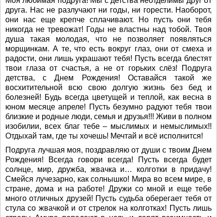
Моя любимая подруга! Мы с детства неотделимы друг от
друга. Нас не разлучают ни годы, ни горести. Наоборот,
они нас еще крепче сплачивают. Но пусть они тебя
никогда не тревожат! Годы не властны над тобой. Твоя
душа такая молодая, что не позволяет появляться
морщинкам. А те, что есть вокруг глаз, они от смеха и
радости, они лишь украшают тебя! Пусть всегда блестят
твои глаза от счастья, а не от горьких слёз! Подруга
детства, с Днем Рождения! Оставайся такой же
восхитительной всю свою долгую жизнь без бед и
болезней! Будь всегда цветущей и теплой, как весна в
юном месяце апреле! Пусть безумно радуют тебя твои
близкие и родные люди, семья и друзья!!! Живи в полном
изобилии, всех благ тебе – мыслимых и немыслимых!!
Отдыхай там, где ты хочешь! Мечтай и всё исполнится!
Подруга лучшая моя, поздравляю от души с твоим Днем
Рождения! Всегда говори всегда! Пусть всегда будет
солнце, мир, дружба, жвачка и… колготки в придачу!
Смейся лучезарно, как солнышко! Мира во всем мире, в
стране, дома и на работе! Дружи со мной и еще тебе
много отличных друзей! Пусть судьба оберегает тебя от
стула со жвачкой и от стрелок на колготках! Пусть лишь