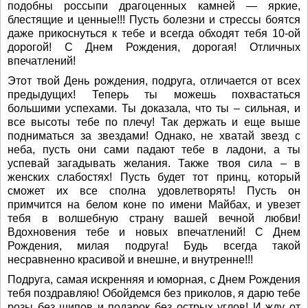
подобны россыпи драгоценных камней — яркие,
блестящие и ценные!!! Пусть болезни и стрессы боятся
даже прикоснуться к тебе и всегда обходят тебя 10-ой
дорогой! С Днем Рождения, дорогая! Отличных
впечатлений!
Этот твой День рождения, подруга, отличается от всех
предыдущих! Теперь ты можешь похвастаться
большими успехами. Ты доказала, что ты – сильная, и
все высоты тебе по плечу! Так держать и еще выше
подниматься за звездами! Однако, не хватай звезд с
неба, пусть они сами падают тебе в ладони, а ты
успевай загадывать желания. Также твоя сила – в
женских слабостях! Пусть будет тот принц, который
сможет их все сполна удовлетворять! Пусть он
примчится на белом коне по имени Майбах, и увезет
тебя в волшебную страну вашей вечной любви!
Вдохновения тебе и новых впечатлений! С Днем
Рождения, милая подруга! Будь всегда такой
несравненно красивой и внешне, и внутренне!!!
Подруга, самая искренняя и юморная, с Днем Рождения
тебя поздравляю! Обойдемся без приколов, я дарю тебе
розы без шипов и подарок без острых углов! И жду от