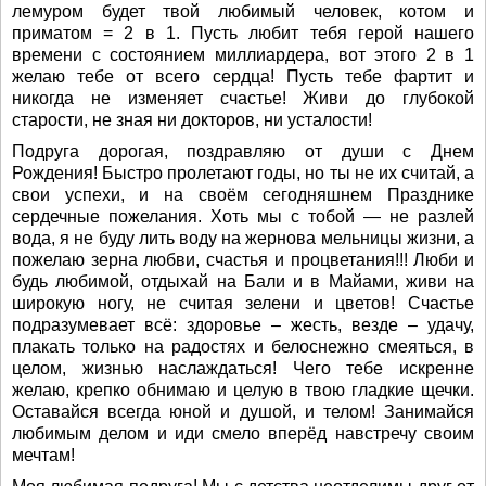
лемуром будет твой любимый человек, котом и
приматом = 2 в 1. Пусть любит тебя герой нашего
времени с состоянием миллиардера, вот этого 2 в 1
желаю тебе от всего сердца! Пусть тебе фартит и
никогда не изменяет счастье! Живи до глубокой
старости, не зная ни докторов, ни усталости!
Подруга дорогая, поздравляю от души с Днем
Рождения! Быстро пролетают годы, но ты не их считай, а
свои успехи, и на своём сегодняшнем Празднике
сердечные пожелания. Хоть мы с тобой — не разлей
вода, я не буду лить воду на жернова мельницы жизни, а
пожелаю зерна любви, счастья и процветания!!! Люби и
будь любимой, отдыхай на Бали и в Майами, живи на
широкую ногу, не считая зелени и цветов! Счастье
подразумевает всё: здоровье – жесть, везде – удачу,
плакать только на радостях и белоснежно смеяться, в
целом, жизнью наслаждаться! Чего тебе искренне
желаю, крепко обнимаю и целую в твою гладкие щечки.
Оставайся всегда юной и душой, и телом! Занимайся
любимым делом и иди смело вперёд навстречу своим
мечтам!