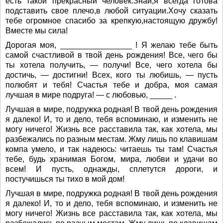
есть такой прекрасный человек.Знай,я всегда готова
подставить свое плечо,в любой ситуации.Хочу сказать
тебе огромное спасибо за крепкую,настоящую дружбу!
Вместе мы сила!
Дорогая моя, ________________ ! Я желаю тебе быть
самой счастливой в твой день рождения! Все, чего бы
ты хотела получить, — получи! Все, чего хотела бы
достичь, — достигни! Всех, кого ты любишь, — пусть
полюбят и тебя! Счастья тебе и добра, моя самая
лучшая в мире подруга! — с любовью, _____ .
Лучшая в мире, подружка родная! В твой день рождения
я далеко! И, то и дело, тебя вспоминаю, и изменить не
могу ничего! Жизнь все расставила так, как хотела, мы
разбежались по разным местам. Жму лишь по клавишам
компа умело, и так надеюсь: читаешь ты там! Счастья
тебе, будь хранимая Богом, мира, любви и удачи во
всем! И пусть, однажды, сплетутся дороги, и
постучишься ты тихо в мой дом!
Лучшая в мире, подружка родная! В твой день рождения
я далеко! И, то и дело, тебя вспоминаю, и изменить не
могу ничего! Жизнь все расставила так, как хотела, мы