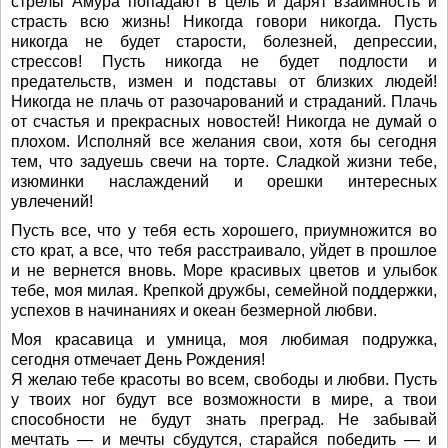
стрелы Амура попадают в цель и дарят взаимность и
страсть всю жизнь! Никогда говори никогда. Пусть
никогда не будет старости, болезней, депрессии,
стрессов! Пусть никогда не будет подлости и
предательств, измен и подставы от близких людей!
Никогда не плачь от разочарований и страданий. Плачь
от счастья и прекрасных новостей! Никогда не думай о
плохом. Исполняй все желания свои, хотя бы сегодня
тем, что задуешь свечи на торте. Сладкой жизни тебе,
изюминки наслаждений и орешки интересных
увлечений!
Пусть все, что у тебя есть хорошего, приумножится во
сто крат, а все, что тебя расстраивало, уйдет в прошлое
и не вернется вновь. Море красивых цветов и улыбок
тебе, моя милая. Крепкой дружбы, семейной поддержки,
успехов в начинаниях и океан безмерной любви.
Моя красавица и умница, моя любимая подружка,
сегодня отмечает День Рождения!
Я желаю тебе красоты во всем, свободы и любви. Пусть
у твоих ног будут все возможности в мире, а твои
способности не будут знать преград. Не забывай
мечтать — и мечты сбудутся, старайся победить — и