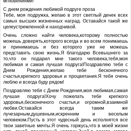
мгновениями!
С днем рождения любимой подруге проза
Тебе, моя подружка, желаю в этот светлый денек всех
самых высших жизненных наград. Оставайся такой же
целеустремленной и находчивой.
Очень сложно найти человека,которому полностью
можешь доверять,которого всегда и во всем понимаешь
и принимаешь и без которого уже не можешь
представить свою жизнь.Я благодарю Всевышнего за
то,что он подарил мне такого человека,тебя,моя
любимая и самая лучшая подруга!Поздравляю тебя с
Днем Рождения,желаю тебе бесконечного
счастья,крепкого здоровья и процветания.Я тебя очень
люблю и всегда буду рядом!
Поздравляю тебя с Днем Рождения,моя любимая,самая
лучшая подруга!Хочу пожелать тебе крепкого
здоровья,бесконечного счастья,и огромной,взаимной
любви.Оставайся всегда таким же
лучезарным,душевным,искренним и веселым
человеком.Пусть в этот чудесный день исполнятся все
твои заветные мечты.Я очень горжусь,что в моей жизни