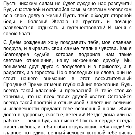
Пусть никаким силам не будет суждено нас разлучить!
Будь счастливой и оставайся самым светлым человеком
всю свою долгую жизнь! Пусть тебя обходят стороной
беды и болезни! Желаю не грустить и почаще
развлекаться, отдыхать и путешествовать! И меня с
собою брать!
С Днём рождения хочу поздравить тебя, моя славная
подруга, и выразить свои самые теплые чувства. Как я
благодарна судьбе, которая подарила нам такие
светлые отношения, нашу искреннюю дружбу. Мы
понимаем друг друга с полуслова и в приколах, и в
радостях, и в горестях. Но о последних ни слова, они не
стоит нашего внимания в этот восхитительный
Праздник! Прими от меня глубочайшие пожелания. Будь
всегда такой классной и прекрасной! В тебе столько
харизмы, что на всех твоих друзей хватит. Оставайся
всегда такой простой и отзывчивой. Сплетение величия
и человечности придают тебе особенный шарм. Живи
долго в здоровье, счастье, везении! Везде: дома или на
работе — вечно будь на высоте! Пусть в сердце всегда
живет любовь, и тебя любят окружающие тебя люди! Но
главное, тот единственный человек, который тебе очень