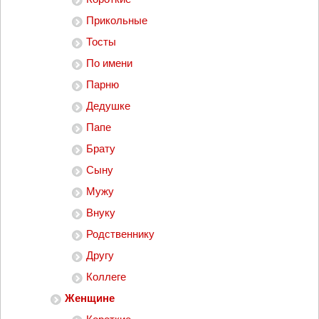
Прикольные
Тосты
По имени
Парню
Дедушке
Папе
Брату
Сыну
Мужу
Внуку
Родственнику
Другу
Коллеге
Женщине