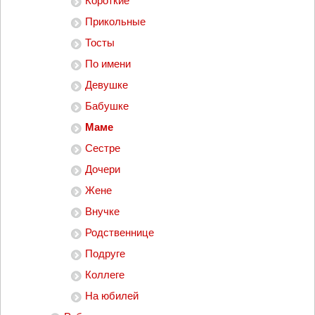
Короткие
Прикольные
Тосты
По имени
Девушке
Бабушке
Маме
Сестре
Дочери
Жене
Внучке
Родственнице
Подруге
Коллеге
На юбилей