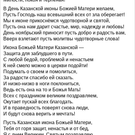
В День Казанской иконы Божией Матери желаем,
Пусть Господь наш всевышний всех от зла оберегает!
Мы к иконе прикоснёмся чудотворной и святой,
Пусть она нам дарит счастье, мир, надежду и любовь!
День ноябрьский приносит пусть добро и радость вам,
Вверх взлетают пусть молитвы чудотворные слова!
Икона Божьей Матери Казанской —
Защита для заблудшего в пути.
С любой бедой, проблемой и ненастьем
К ней смело можно в церкви подойти!
Подумать о своем и помолиться,
За радости спасибо ей сказать.
И низко-низко в ноги поклониться,
Ведь есть она на то и Божья Мать!
Всех с праздником великим поздравляем,
Окутает пускай всех благодать.
И в праведность поверят снова люди,
И будут снова верить и мечтать!
Пусть Казанская икона Божьей Матери,
Тебя от горя защит, ненастья и от бед,
Я с днем Великим, Святым поздравляю,