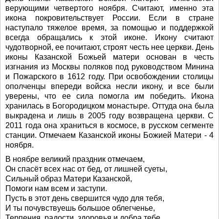
верующими четвертого ноября. Считают, именно эта
икона покровительствует России. Если в стране
наступало тяжелое время, за помощью и поддержкой
всегда обращались к этой иконе. Икону считают
чудотворной, ее почитают, строят честь нее церкви. День
иконы Казанской Божьей матери основан в честь
изгнания из Москвы поляков под руководством Минина
и Пожарского в 1612 году. При освобождении столицы
ополченцы впереди войска несли икону, и все были
уверены, что ее сила помогла им победить. Икона
хранилась в Богородицком монастыре. Оттуда она была
выкрадена и лишь в 2005 году возвращена церкви. С
2011 года она храниться в космосе, в русском сегменте
станции. Отмечаем Казанской иконы Божией Матери - 4
ноября.
В ноябре великий праздник отмечаем,
Он спасёт всех нас от бед, от лишней суеты,
Сильный образ Матери Казанской,
Помоги нам всем и заступи.
Пусть в этот день свершится чудо для тебя,
И ты почувствуешь большое облегченье,
Терпения, радости, здоровья и добра тебе,