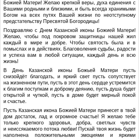
Божией Матери! Желаю крепкой веры, духа единения с
Вашими родными и близкими, и быть всегда хранимыми
Богом на всех путях Вашей жизни по неотступному
предстательству Пресвятой Богородицы!
Поздравляю с Днем Казанской иконы Божией Матери!
Желаю, чтобы под покровом защитницы нашей жил
каждый в мире и добре. Чтобы святость была и в
помыслах и в действиях. Благоволения судьбы, радости
и успеха вам в любой ситуации, каждый день и всю
жизнь!
В День Казанской иконы Божьей Матери пусть
снизойдёт благодать, и яркий свет пусть сопутствует
на жизненном пути, пусть в этот день сердце устремится
к благим поступкам и доброму деянию, пусть душа будет
открытой и чуткой, пусть в доме будет мирный покой
и счастье.
Пусть Казанская икона Божией Матери принесет в твой
дом достаток, лад и огромное счастье! Я желаю тебе
только крепкого здоровья, добра, светлых чувств
и неиссякаемого потока любви! Пускай твоя жизнь будет
наполнена положительными эмоциями и яркими