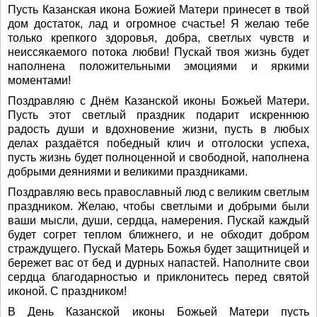
Пусть Казанская икона Божией Матери принесет в твой
дом достаток, лад и огромное счастье! Я желаю тебе
только крепкого здоровья, добра, светлых чувств и
неиссякаемого потока любви! Пускай твоя жизнь будет
наполнена положительными эмоциями и яркими
моментами!
Поздравляю с Днём Казанской иконы Божьей Матери.
Пусть этот светлый праздник подарит искреннюю
радость души и вдохновение жизни, пусть в любых
делах раздаётся победный клич и отголоски успеха,
пусть жизнь будет полноценной и свободной, наполнена
добрыми деяниями и великими праздниками.
Поздравляю весь православный люд с великим светлым
праздником. Желаю, чтобы светлыми и добрыми были
ваши мысли, души, сердца, намерения. Пускай каждый
будет согрет теплом ближнего, и не обходит добром
страждущего. Пускай Матерь Божья будет защитницей и
бережет вас от бед и дурных напастей. Наполните свои
сердца благодарностью и приклонитесь перед святой
иконой. С праздником!
В День Казанской иконы Божьей Матери пусть