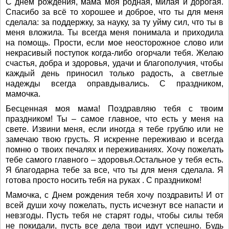
С днем рождения, мама моя родная, милая и дорогая.
Спасибо за всё то хорошее и доброе, что ты для меня
сделала: за поддержку, за науку, за ту уйму сил, что ты в
меня вложила. Ты всегда меня понимала и приходила
на помощь. Прости, если мое неосторожное слово или
некрасивый поступок когда-либо огорчали тебя. Желаю
счастья, добра и здоровья, удачи и благополучия, чтобы
каждый день приносил только радость, а светлые
надежды всегда оправдывались. С праздником,
мамочка.
Бесценная моя мама! Поздравляю тебя с твоим
праздником! Ты – самое главное, что есть у меня на
свете. Извини меня, если иногда я тебе грублю или не
замечаю твою грусть. Я искренне переживаю и всегда
помню о твоих печалях и переживаниях. Хочу пожелать
тебе самого главного – здоровья.Остальное у тебя есть.
Я благодарна тебе за все, что ты для меня сделала. Я
готова просто носить тебя на руках . С праздником!
Мамочка, с Днем рождения тебя хочу поздравить! И от
всей души хочу пожелать, пусть исчезнут все напасти и
невзгоды. Пусть тебя не старят годы, чтобы силы тебя
не покидали, пусть все дела твои идут успешно. Будь