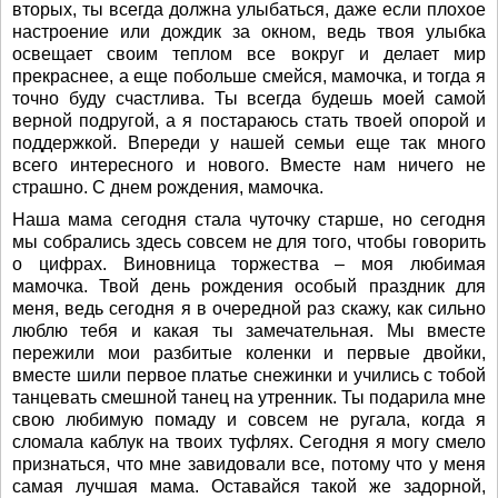
вторых, ты всегда должна улыбаться, даже если плохое
настроение или дождик за окном, ведь твоя улыбка
освещает своим теплом все вокруг и делает мир
прекраснее, а еще побольше смейся, мамочка, и тогда я
точно буду счастлива. Ты всегда будешь моей самой
верной подругой, а я постараюсь стать твоей опорой и
поддержкой. Впереди у нашей семьи еще так много
всего интересного и нового. Вместе нам ничего не
страшно. С днем рождения, мамочка.
Наша мама сегодня стала чуточку старше, но сегодня
мы собрались здесь совсем не для того, чтобы говорить
о цифрах. Виновница торжества – моя любимая
мамочка. Твой день рождения особый праздник для
меня, ведь сегодня я в очередной раз скажу, как сильно
люблю тебя и какая ты замечательная. Мы вместе
пережили мои разбитые коленки и первые двойки,
вместе шили первое платье снежинки и учились с тобой
танцевать смешной танец на утренник. Ты подарила мне
свою любимую помаду и совсем не ругала, когда я
сломала каблук на твоих туфлях. Сегодня я могу смело
признаться, что мне завидовали все, потому что у меня
самая лучшая мама. Оставайся такой же задорной,