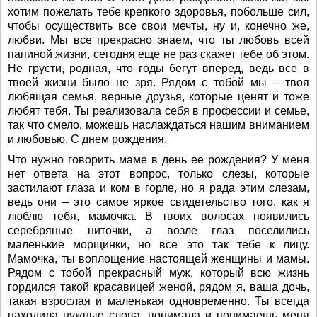
хотим пожелать тебе крепкого здоровья, побольше сил,
чтобы осуществить все свои мечты, ну и, конечно же,
любви. Мы все прекрасно знаем, что ты любовь всей
папиной жизни, сегодня еще не раз скажет тебе об этом.
Не грусти, родная, что годы бегут вперед, ведь все в
твоей жизни было не зря. Рядом с тобой мы – твоя
любящая семья, верные друзья, которые ценят и тоже
любят тебя. Ты реализовала себя в профессии и семье,
так что смело, можешь наслаждаться нашим вниманием
и любовью. С днем рождения.
Что нужно говорить маме в день ее рождения? У меня
нет ответа на этот вопрос, только слезы, которые
застилают глаза и ком в горле, но я рада этим слезам,
ведь они – это самое яркое свидетельство того, как я
люблю тебя, мамочка. В твоих волосах появились
серебряные ниточки, а возле глаз поселились
маленькие морщинки, но все это так тебе к лицу.
Мамочка, ты воплощение настоящей женщины и мамы.
Рядом с тобой прекрасный муж, который всю жизнь
гордился такой красавицей женой, рядом я, ваша дочь,
такая взрослая и маленькая одновременно. Ты всегда
находила нужные слова, понимала и понимаешь меня