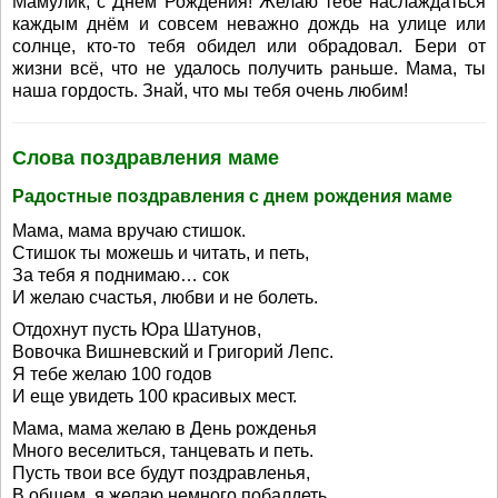
Мамулик, с Днём Рождения! Желаю тебе наслаждаться
каждым днём и совсем неважно дождь на улице или
солнце, кто-то тебя обидел или обрадовал. Бери от
жизни всё, что не удалось получить раньше. Мама, ты
наша гордость. Знай, что мы тебя очень любим!
Слова поздравления маме
Радостные поздравления с днем рождения маме
Мама, мама вручаю стишок.
Стишок ты можешь и читать, и петь,
За тебя я поднимаю… сок
И желаю счастья, любви и не болеть.
Отдохнут пусть Юра Шатунов,
Вовочка Вишневский и Григорий Лепс.
Я тебе желаю 100 годов
И еще увидеть 100 красивых мест.
Мама, мама желаю в День рожденья
Много веселиться, танцевать и петь.
Пусть твои все будут поздравленья,
В общем, я желаю немного побалдеть.