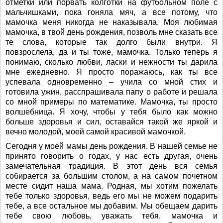
отметки или порвать колготки на футбольном поле с
мальчишками, пока гоняла мяч, а все потому, что
мамочка меня никогда не наказывала. Моя любимая
мамочка, в твой день рождения, позволь мне сказать все
те слова, которые так долго были внутри. Я
повзрослела, да и ты тоже, мамочка. Только теперь я
понимаю, сколько любви, ласки и нежности ты дарила
мне ежедневно. Я просто поражаюсь, как ты все
успевала одновременно – учила со мной стих и
готовила ужин, расспрашивала папу о работе и решала
со мной примеры по математике. Мамочка, ты просто
волшебница. Я хочу, чтобы у тебя было как можно
больше здоровья и сил, оставайся такой же яркой и
вечно молодой, моей самой красивой мамочкой.
Сегодня у моей мамы день рождения. В нашей семье не
принято говорить о годах, у нас есть другая, очень
замечательная традиция. В этот день вся семья
собирается за большим столом, а на самом почетном
месте сидит наша мама. Родная, мы хотим пожелать
тебе только здоровья, ведь его мы не можем подарить
тебе, а все остальное мы добавим. Мы обещаем дарить
тебе свою любовь, уважать тебя, мамочка и