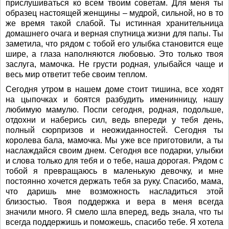
прислушиваться ко всем твоим советам. Для меня ты
образец настоящей женщины – мудрой, сильной, но в то
же время такой слабой. Ты истинная хранительница
домашнего очага и верная спутница жизни для папы. Ты
заметила, что рядом с тобой его улыбка становится еще
шире, а глаза наполняются любовью. Это только твоя
заслуга, мамочка. Не грусти родная, улыбайся чаще и
весь мир ответит тебе своим теплом.
Сегодня утром в нашем доме стоит тишина, все ходят
на цыпочках и боятся разбудить именинницу, нашу
любимую мамулю. Поспи сегодня, родная, подольше,
отдохни и наберись сил, ведь впереди у тебя день,
полный сюрпризов и неожиданностей. Сегодня ты
королева бала, мамочка. Мы уже все приготовили, а ты
наслаждайся своим днем. Сегодня все подарки, улыбки
и слова только для тебя и о тебе, наша дорогая. Рядом с
тобой я превращаюсь в маленькую девочку, и мне
постоянно хочется держать тебя за руку. Спасибо, мама,
что даришь мне возможность насладиться этой
близостью. Твоя поддержка и вера в меня всегда
значили много. Я смело шла вперед, ведь знала, что ты
всегда поддержишь и поможешь, спасибо тебе. Я хотела