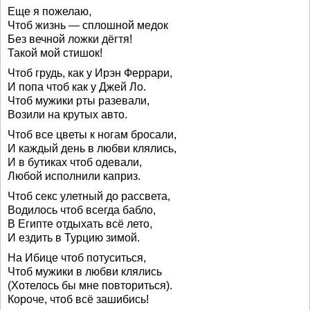
Еще я пожелаю,
Чтоб жизнь — сплошной медок
Без вечной ложки дёгтя!
Такой мой стишок!
Чтоб грудь, как у Ирэн Феррари,
И попа чтоб как у Джей Ло.
Чтоб мужики рты разевали,
Возили на крутых авто.
Чтоб все цветы к ногам бросали,
И каждый день в любви клялись,
И в бутиках чтоб одевали,
Любой исполнили каприз.
Чтоб секс улетный до рассвета,
Водилось чтоб всегда бабло,
В Египте отдыхать всё лето,
И ездить в Турцию зимой.
На Ибице чтоб потуситься,
Чтоб мужики в любви клялись
(Хотелось бы мне повториться).
Короче, чтоб всё зашибись!