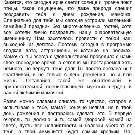
Кажется, что сегодня ярче светит солнце и громче поют
птицы, такое ощущение, что даже природа спешит
поздравить тебя с днем рождения, мамочка.
Специально для тебя мы сегодня устроили маленький
семейный праздник без многочисленных гостей, хотя
все хотели лично поздравить нашу очаровательную
именинницу. Нам захотелось провести с тобой наш
выходной из детства. Поэтому сегодня в программе
сладкая вата, аттракционы и катание на роликах.
Мамочка, ты всегда с удовольствием проводила с нами
свое свободное время, а сегодня мы постараемся хоть
немного, но вернуть тебе долг. Ты просто обязана быт
счастливой, и не только в день рождения, но и всю
жизнь. Оставайся такой же обаятельной и
привлекательной пленительницей мужских сердец и
нашей любимой мамочкой.
Разве можно словами описать то чувство, которое я
испытываю к тебе, мама? Конечно нельзя, но в твой
день рождения я постараюсь сделать это. В первую
очередь ты должна быть самой здоровой мамой на
свете, пусть все неприятности и болезни убегают от
тебя, а твой иммунитет будет самым крепким. Во-