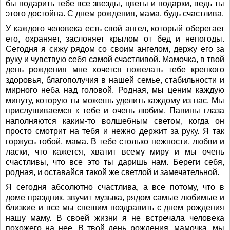
бы подарить тебе все звезды, цветы и подарки, ведь ты
этого достойна. С днем рождения, мама, будь счастлива.
У каждого человека есть свой ангел, который оберегает
его, охраняет, заслоняет крылом от бед и непогоды.
Сегодня я сижу рядом со своим ангелом, держу его за
руку и чувствую себя самой счастливой. Мамочка, в твой
день рождения мне хочется пожелать тебе крепкого
здоровья, благополучия в нашей семье, стабильности и
мирного неба над головой. Родная, мы ценим каждую
минуту, которую ты можешь уделить каждому из нас. Мы
прислушиваемся к тебе и очень любим. Папины глаза
наполняются каким-то волшебным светом, когда он
просто смотрит на тебя и нежно держит за руку. Я так
горжусь тобой, мама. В тебе столько нежности, любви и
ласки, что кажется, хватит всему миру и мы очень
счастливы, что все это ты даришь нам. Береги себя,
родная, и оставайся такой же светлой и замечательной.
Я сегодня абсолютно счастлива, а все потому, что в
доме праздник, звучит музыка, рядом самые любимые и
близкие и все мы спешим поздравить с днем рождения
нашу маму. В своей жизни я не встречала человека
похожего на нее. В твой день рождения, мамочка, мы