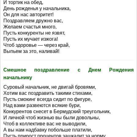
И тортик на обед,
День рожденья у начальника,
Он для нас авторитет!
Поздравляем дружно вас,
Желаем счастья много,
Пусть конкуренты не язвят,
Пусть их мучает изжога!
Чтоб здоровье — через край,
Выпьем за это, наливай!
Смешное поздравление с Днем Рождения
начальнику
Суровый начальник, не двигай бровями,
Хотим вас поздравить такими стихами,
Пусть смокинг всегда сидит по фигуре,
Над вами развеются всякие бури,
Конкурентов снесет в Бермудский треугольник,
И личной чтоб жизнью вы были довольны,
Чтоб в коллективе вас не выводили,
А вы нам надбавку побольше платили,
Пусть прирост процентов зашкалит за норму,