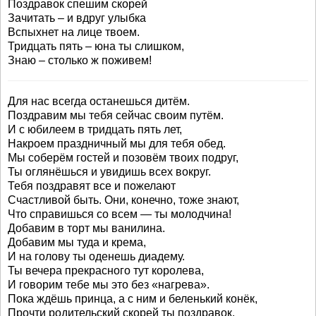
Поздравок спешим скорей
Зачитать – и вдруг улыбка
Вспыхнет на лице твоем.
Тридцать пять – юна ты слишком,
Знаю – столько ж поживем!
Для нас всегда останешься дитём.
Поздравим мы тебя сейчас своим путём.
И с юбилеем в тридцать пять лет,
Накроем праздничный мы для тебя обед.
Мы соберём гостей и позовём твоих подруг,
Ты оглянёшься и увидишь всех вокруг.
Тебя поздравят все и пожелают
Счастливой быть. Они, конечно, тоже знают,
Что справишься со всем — ты молодчина!
Добавим в торт мы ванилина.
Добавим мы туда и крема,
И на голову ты оденешь диадему.
Ты вечера прекрасного тут королева,
И говорим тебе мы это без «нагрева».
Пока ждёшь принца, а с ним и беленький конёк,
Прочти родительский скорей ты поздравок.