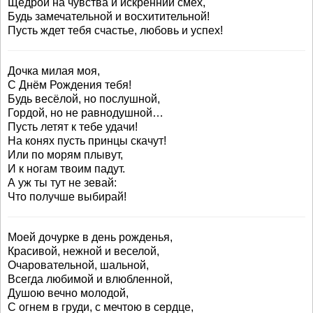
Щедрой на чувства и искренний смех,
Будь замечательной и восхитительной!
Пусть ждет тебя счастье, любовь и успех!
Дочка милая моя,
С Днём Рождения тебя!
Будь весёлой, но послушной,
Гордой, но не равнодушной…
Пусть летят к тебе удачи!
На конях пусть принцы скачут!
Или по морям плывут,
И к ногам твоим падут.
А уж ты тут не зевай:
Что получше выбирай!
Моей дочурке в день рожденья,
Красивой, нежной и веселой,
Очаровательной, шальной,
Всегда любимой и влюбленной,
Душою вечно молодой,
С огнем в груди, с мечтою в сердце,