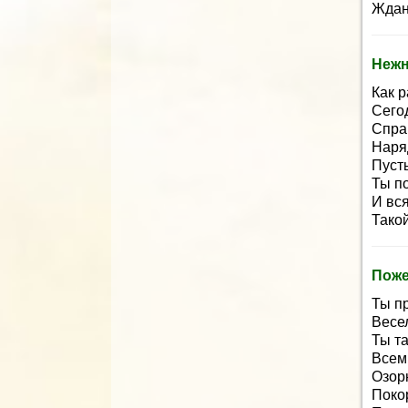
Ждан
Нежн
Как р
Сего
Спра
Наря
Пусть
Ты п
И вся
Такой
Поже
Ты п
Весел
Ты т
Всем
Озорн
Покор