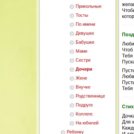
желан
Прикольные
Чтобы
Тосты
котор
По имени
Девушке
Позд
Бабушке
Люби
Чтоб 
Маме
Тебя
Сестре
Пуска
Дочери
Пусть
Любв
Жене
Пуст
Внучке
Тебя
Родственнице
Подруге
Стих
Коллеге
Дочка
Для 
На юбилей
Кажды
Ребенку
И дл