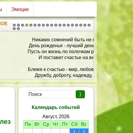
ы
Эмоции
НОЕ
1
2
3
4
5
6
7
8
9
10
11
12
13
14
15
16
17
18
19
20
21
каких сомнений быть не может:
ь рожденья - лучший день в году!
ь он жизнь по полочкам разложит
И поставит счастье на виду!
е к счастью - мир, любовь, удачу,
ружбу, доброту, надежду, веру,
е-то рядом - дом, машину, дачу,
Деньги и успешную карьеру!
ть судьба возьмет всё это вместе
И назначит жизни долгий срок,
Календарь событий
обы тебе жилось ещё лет двести
Август, 2026
ез проблем, волнений и тревог!
лез
Пн
Вт
Ср
Чт
Пт
Сб
Вс
1
2