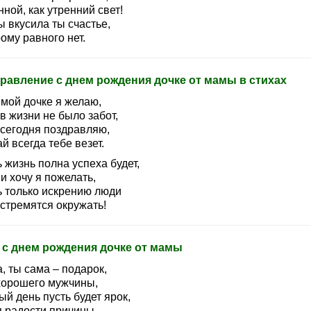
ной, как утренний свет!
 вкусила ты счастье,
ому равного нет.
равление с днем рождения дочке от мамы в стихах
мой дочке я желаю,
в жизни не было забот,
 сегодня поздравляю,
й всегда тебе везет.
 жизнь полна успеха будет,
и хочу я пожелать,
ь только искрению люди
 стремятся окружать!
 с днем рождения дочке от мамы
, ты сама – подарок,
хорошего мужчины,
й день пусть будет ярок,
я радости причины