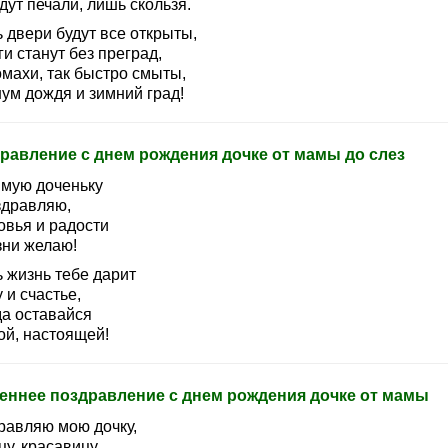
ут печали, лишь скользя.
 двери будут все открыты,
и станут без преград,
омахи, так быстро смыты,
ум дождя и зимний град!
равление с днем рождения дочке от мамы до слез
мую доченьку
здравляю,
овья и радости
зни желаю!
 жизнь тебе дарит
 и счастье,
да оставайся
ой, настоящей!
еннее поздравление с днем рождения дочке от мамы
равляю мою дочку,
у, красавицу.