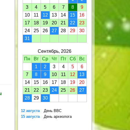
3
4
5
6
7
8
9
10
11
12
13
14
15
16
17
18
19
20
21
22
23
24
25
26
27
28
29
30
31
Сентябрь, 2026
Пн
Вт
Ср
Чт
Пт
Сб
Вс
1
2
3
4
5
6
7
8
9
10
11
12
13
14
15
16
17
18
19
20
21
22
23
24
25
26
27
ы
28
29
30
12 августа
День ВВС
15 августа
День археолога