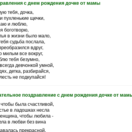
равления с днем рождения дочке от мамы
ую тебя, дочка,
и пухленькие щечки,
аю и люблю,
бя боготворю,
тья в жизни было мало,
тебя судьба послала,
преобразился вдруг,
о милым все вокруг,
блю тебя безумно,
всегда девчонкой умной,
ях, детка, разбирайся,
лесть не подкупайся!
ательное поздравление с днем рождения дочке от мам
 чтобы была счастливой,
стье в ладошках несла
женщина, чтобы любила -
ела в любви без вина
тавалась прекрасной,