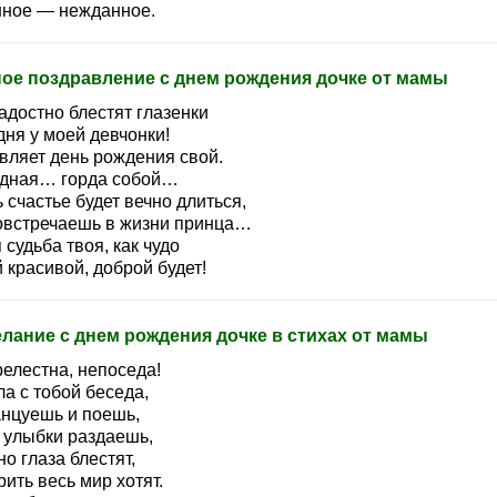
ное — нежданное.
ое поздравление с днем рождения дочке от мамы
адостно блестят глазенки
дня у моей девчонки!
вляет день рождения свой.
дная… горда собой…
 счастье будет вечно длиться,
овстречаешь в жизни принца…
 судьба твоя, как чудо
 красивой, доброй будет!
лание с днем рождения дочке в стихах от мамы
релестна, непоседа!
а с тобой беседа,
анцуешь и поешь,
 улыбки раздаешь,
о глаза блестят,
ить весь мир хотят.