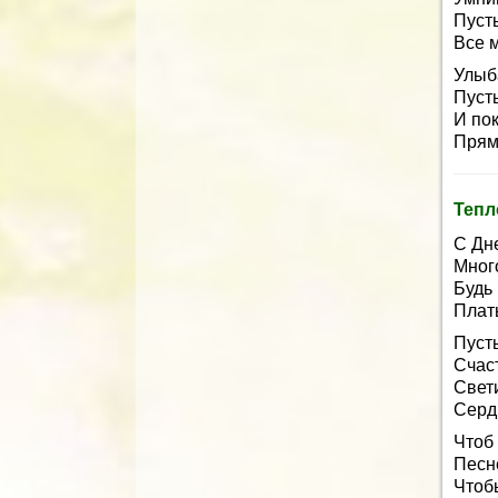
Пусть
Все 
Улыб
Пусть
И по
Прям
Тепл
С Дн
Мног
Будь 
Плат
Пусть
Счаст
Свет
Серд
Чтоб
Песн
Чтоб