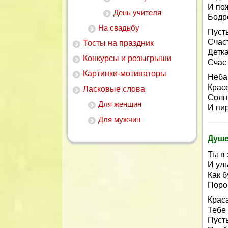
И по
День учителя
Бодро
На свадьбу
Пусть
Счас
Тосты на праздник
Детка
Конкурсы и розыгрыши
Счас
Картинки-мотиваторы
Неба 
Крас
Ласковые слова
Солнц
Для женщин
И пи
Для мужчин
Душе
Ты в 
И ул
Как б
Порой
Крас
Тебе 
Пусть