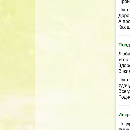
Пройд
Пусть
Дорог
А пр
Как ш
Позд
Люби
Я по
Здор
В жи
Пусть
Удачу
Всег
Родн
Искр
Позд
Умниц