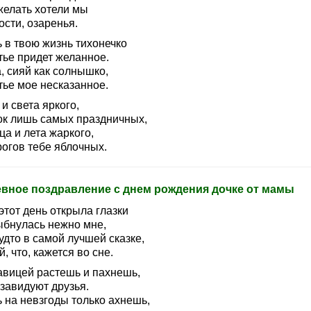
желать хотели мы
сти, озаренья.
 в твою жизнь тихонечко
тье придет желанное.
, сияй как солнышко,
тье мое несказанное.
и света яркого,
ок лишь самых праздничных,
а и лета жаркого,
рогов тебе яблочных.
вное поздравление с днем рождения дочке от мамы
этот день открыла глазки
ыбнулась нежно мне,
удто в самой лучшей сказке,
, что, кажется во сне.
авицей растешь и пахнешь,
завидуют друзья.
 на невзгоды только ахнешь,