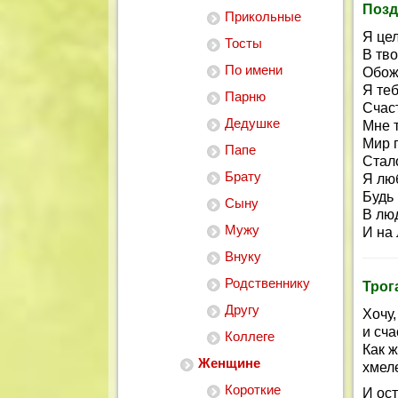
Позд
Прикольные
Я цел
Тосты
В тво
По имени
Обож
Я те
Парню
Счас
Дедушке
Мне 
Мир 
Папе
Стал
Брату
Я лю
Будь 
Сыну
В люд
Мужу
И на 
Внуку
Родственнику
Трог
Другу
Хочу,
и сча
Коллеге
Как 
Женщине
хмел
Короткие
И ос