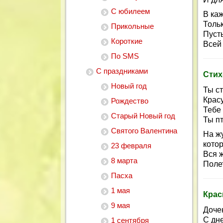
С юбилеем
В каж
Толь
Прикольные
Пусть
Короткие
Всей
По SMS
С праздниками
Стих
Новый год
Ты с
Красу
Рождество
Тебе 
Старый Новый год
Ты п
Святого Валентина
На ж
котор
23 февраля
Вся ж
8 марта
Поле
Пасха
1 мая
Крас
9 мая
Доче
С дн
1 сентября