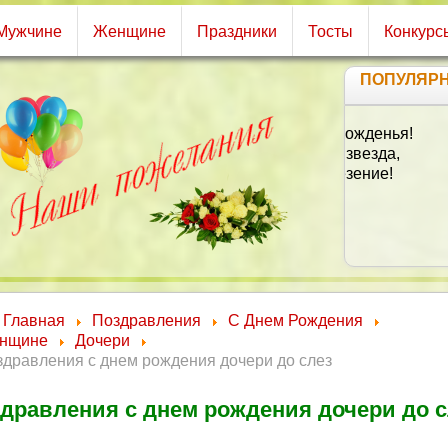
Мужчине
Женщине
Праздники
Тосты
Конкурс
ПОПУЛЯР
Ни
Ден
Пуст
Ближ
Д
Гд
Главная
Поздравления
С Днем Рождения
Пус
нщине
Дочери
дравления с днем рождения дочери до слез
Чт
Б
дравления с днем рождения дочери до с