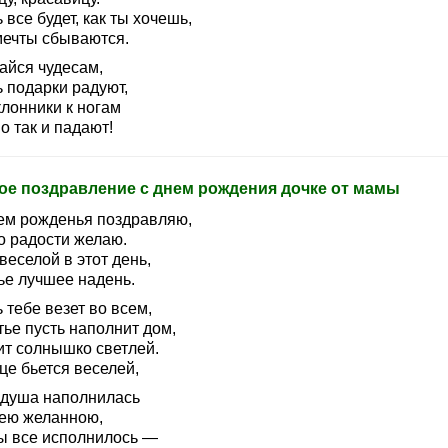
 все будет, как ты хочешь,
мечты сбываются.
айся чудесам,
 подарки радуют,
клонники к ногам
о так и падают!
ое поздравление с днем рождения дочке от мамы
ем рожденья поздравляю,
о радости желаю.
веселой в этот день,
ье лучшее надень.
 тебе везет во всем,
ье пусть наполнит дом,
ит солнышко светлей.
це бьется веселей,
 душа наполнилась
ею желанною,
ы все исполнилось —