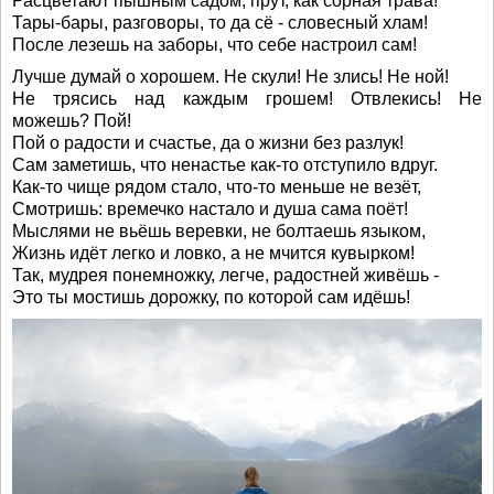
Расцветают пышным садом, прут, как сорная трава!
Тары-бары, разговоры, то да сё - словесный хлам!
После лезешь на заборы, что себе настроил сам!
Лучше думай о хорошем. Не скули! Не злись! Не ной!
Не трясись над каждым грошем! Отвлекись! Не
можешь? Пой!
Пой о радости и счастье, да о жизни без разлук!
Сам заметишь, что ненастье как-то отступило вдруг.
Как-то чище рядом стало, что-то меньше не везёт,
Смотришь: времечко настало и душа сама поёт!
Мыслями не вьёшь веревки, не болтаешь языком,
Жизнь идёт легко и ловко, а не мчится кувырком!
Так, мудрея понемножку, легче, радостней живёшь -
Это ты мостишь дорожку, по которой сам идёшь!