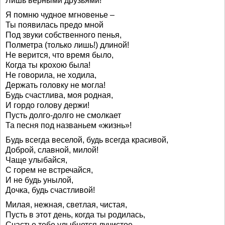
Лишь верными друзьями!
Я помню чудное мгновенье –
Ты появилась предо мной
Под звуки собственного пенья,
Полметра (только лишь!) длиной!
Не верится, что время было,
Когда ты крохою была!
Не говорила, не ходила,
Держать головку не могла!
Будь счастлива, моя родная,
И гордо голову держи!
Пусть долго-долго не смолкает
Та песня под названьем «жизнь»!
Будь всегда веселой, будь всегда красивой,
Доброй, славной, милой!
Чаще улыбайся,
С горем не встречайся,
И не будь унылой,
Дочка, будь счастливой!
Милая, нежная, светлая, чистая,
Пусть в этот день, когда ты родилась,
Счастье тебе улыбнется лучистое,