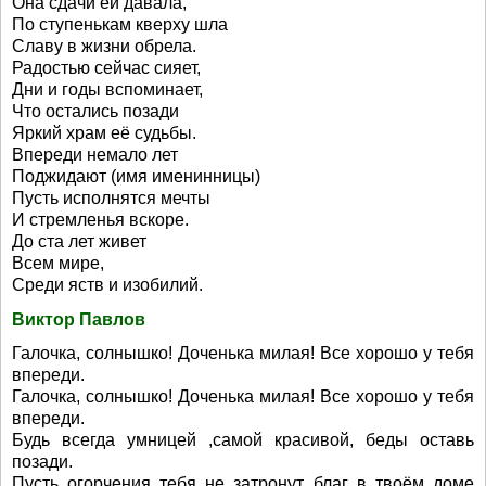
Она сдачи ей давала,
По ступенькам кверху шла
Славу в жизни обрела.
Радостью сейчас сияет,
Дни и годы вспоминает,
Что остались позади
Яркий храм её судьбы.
Впереди немало лет
Поджидают (имя именинницы)
Пусть исполнятся мечты
И стремленья вскоре.
До ста лет живет
Всем мире,
Среди яств и изобилий.
Виктор Павлов
Галочка, солнышко! Доченька милая! Все хорошо у тебя
впереди.
Галочка, солнышко! Доченька милая! Все хорошо у тебя
впереди.
Будь всегда умницей ,самой красивой, беды оставь
позади.
Пусть огорчения тебя не затронут, благ в твоём доме