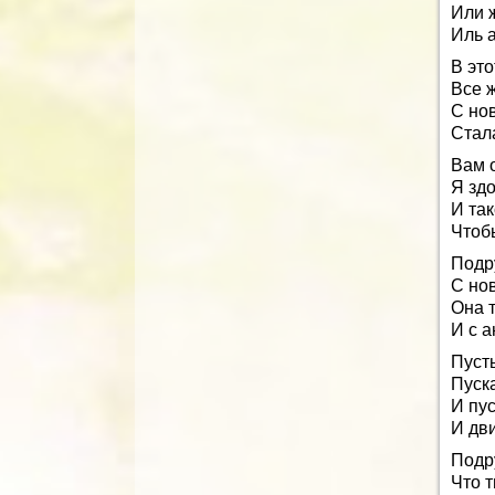
Или 
Иль 
В эт
Все 
С но
Стал
Вам 
Я здо
И так
Чтоб
Подр
С но
Она 
И с а
Пуст
Пуска
И пус
И дв
Подру
Что т