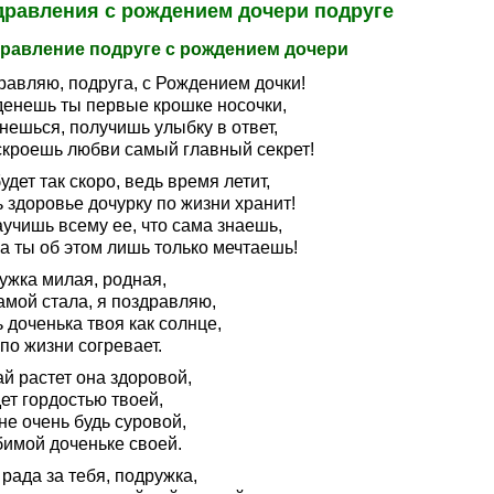
дравления с рождением дочери подруге
равление подруге с рождением дочери
равляю, подруга, с Рождением дочки!
денешь ты первые крошке носочки,
нешься, получишь улыбку в ответ,
скроешь любви самый главный секрет!
удет так скоро, ведь время летит,
 здоровье дочурку по жизни хранит!
учишь всему ее, что сама знаешь,
а ты об этом лишь только мечтаешь!
ужка милая, родная,
амой стала, я поздравляю,
 доченька твоя как солнце,
по жизни согревает.
й растет она здоровой,
ет гордостью твоей,
не очень будь суровой,
бимой доченьке своей.
 рада за тебя, подружка,