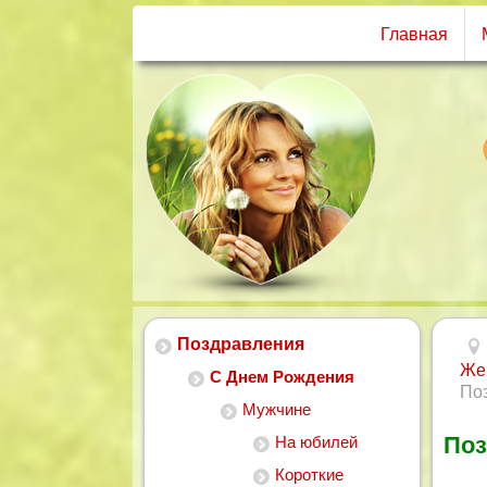
Главная
Поздравления
Же
С Днем Рождения
По
Мужчине
Поз
На юбилей
Короткие