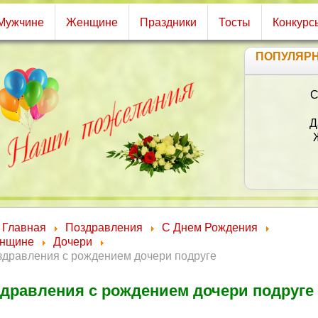
Мужчине
Женщине
Праздники
Тосты
Конкурс
ПОПУЛЯР
С
Д
К
Главная
Поздравления
С Днем Рождения
нщине
Дочери
здравления с рождением дочери подруге
дравления с рождением дочери подруге