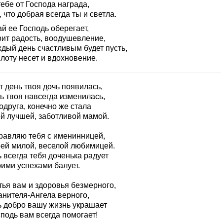
ебе от Господа награда,
, что добрая всегда ты и светла.
й ее Господь оберегает,
рит радость, воодушевление,
ждый день счастливым будет пусть,
лоту несет и вдохновение.
т день твоя дочь появилась,
ь твоя навсегда изменилась,
одруга, конечно же стала
й лучшей, заботливой мамой.
равляю тебя с именинницей,
оей милой, веселой любимицей.
 всегда тебя доченька радует
оими успехами балует.
тья вам и здоровья безмерного,
анителя-Ангела верного,
ь добро вашу жизнь украшает
подь вам всегда помогает!