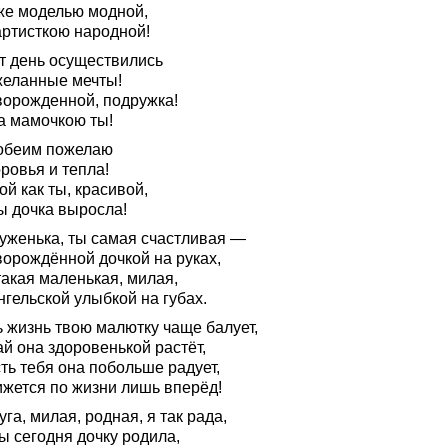
же моделью модной,
артисткою народной!
от день осуществились
желанные мечты!
ворожденной, подружка!
а мамочкою ты!
обеим пожелаю
ровья и тепла!
ой как ты, красивой,
ы дочка выросла!
уженька, ты самая счастливая —
ворождённой дочкой на руках,
такая маленькая, милая,
нгельской улыбкой на губах.
ь жизнь твою малютку чаще балует,
й она здоровенькой растёт,
ть тебя она побольше радует,
ижется по жизни лишь вперёд!
га, милая, родная, я так рада,
ы сегодня дочку родила,