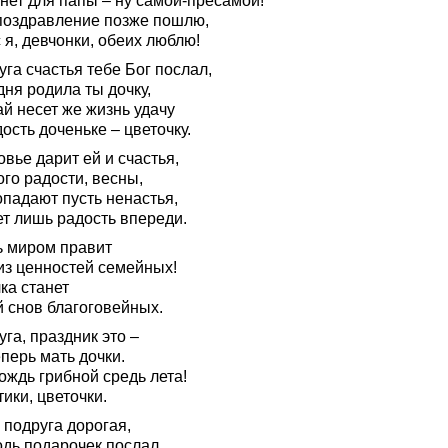
нет для папы – ну самой-пресамой!
поздравление позже пошлю,
 я, девчонки, обеих люблю!
га счастья тебе Бог послал,
ня родила ты дочку,
й несет же жизнь удачу
ость доченьке – цветочку.
вье дарит ей и счастья,
го радости, весны,
опадают пусть ненастья,
ет лишь радость впереди.
ь миром правит
 из ценностей семейных!
ка станет
й снов благоговейных.
га, праздник это –
перь мать дочки.
ождь грибной средь лета!
ики, цветочки.
 подруга дорогая,
одь подарочек послал,