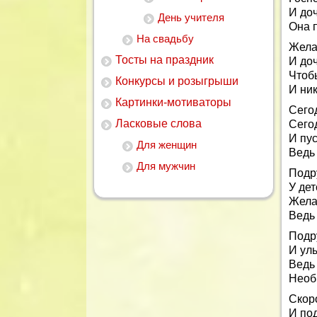
И до
День учителя
Она 
На свадьбу
Жела
Тосты на праздник
И доч
Чтоб
Конкурсы и розыгрыши
И ник
Картинки-мотиваторы
Сего
Ласковые слова
Сего
И пус
Для женщин
Ведь 
Для мужчин
Подр
У де
Жела
Ведь 
Подр
И улы
Ведь
Необ
Скор
И по