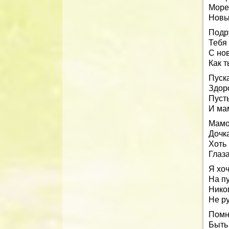
Море
Новы
Подр
Тебя
С но
Как 
Пуска
Здоро
Пуст
И ма
Мамо
Дочка
Хоть 
Глаза
Я хоч
На пу
Нико
Не ру
Помни
Быть 