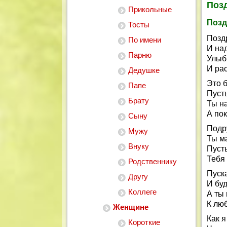
Поз
Прикольные
Позд
Тосты
Позд
По имени
И на
Парню
Улыб
И ра
Дедушке
Это б
Папе
Пусть
Брату
Ты на
А пок
Сыну
Подр
Мужу
Ты м
Внуку
Пусть
Тебя 
Родственнику
Пуска
Другу
И буд
Коллеге
А ты 
К лю
Женщине
Как я
Короткие