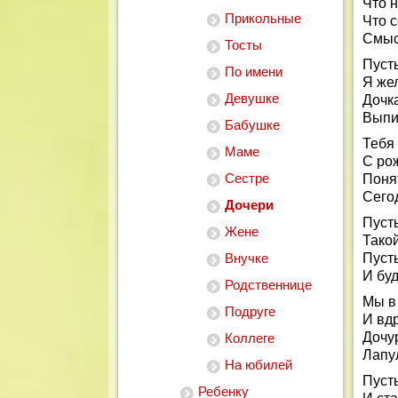
Что 
Прикольные
Что 
Смыс
Тосты
Пусть
По имени
Я же
Девушке
Дочк
Выпи
Бабушке
Тебя
Маме
С ро
Сестре
Поня
Сего
Дочери
Пусть
Жене
Такой
Внучке
Пусть
И буд
Родственнице
Мы в
Подруге
И вдр
Дочур
Коллеге
Лапу
На юбилей
Пусть
Ребенку