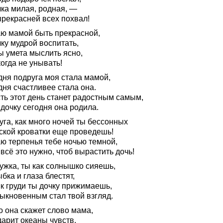
чка милая, родная, —
прекрасней всех похвал!
ю мамой быть прекрасной,
ку мудрой воспитать,
ы умета мыслить ясно,
огда не унывать!
дня подруга моя стала мамой,
дня счастливее стала она.
ть этот день станет радостным самым,
дочку сегодня она родила.
уга, как много ночей ты бессонных
тской кроватки еще проведешь!
ю терпенья тебе ночью темной,
всё это нужно, чтоб вырастить дочь!
ужка, ты как солнышко сияешь,
бка и глаза блестят,
 к груди ты дочку прижимаешь,
ыкновенным стал твой взгляд.
о она скажет слово мама,
дарит океаны чувств,