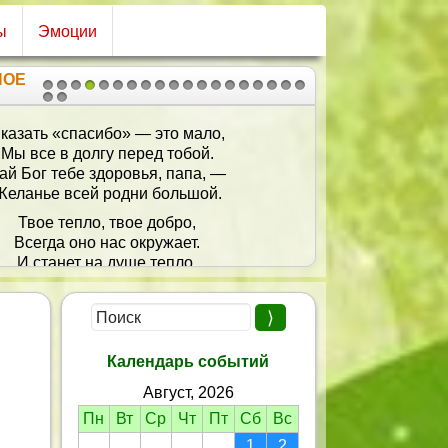
ы
Эмоции
НОЕ
1
2
3
4
5
6
7
8
9
10
11
12
13
14
15
16
17
18
19
20
21
казать «спасибо» — это мало,
Мы все в долгу перед тобой.
ай Бог тебе здоровья, папа, —
Желанье всей родни большой.
Твое тепло, твое добро,
Всегда оно нас окружает.
И станет на душе тепло,
огда твой праздник наступает.
Календарь событий
Август, 2026
Пн
Вт
Ср
Чт
Пт
Сб
Вс
1
2