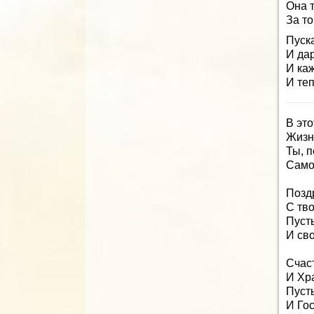
Она т
За то
Пуска
И да
И ка
И теп
В это
Жизн
Ты, п
Само
Позд
С тв
Пусть
И св
Счас
И Хр
Пуст
И Гос