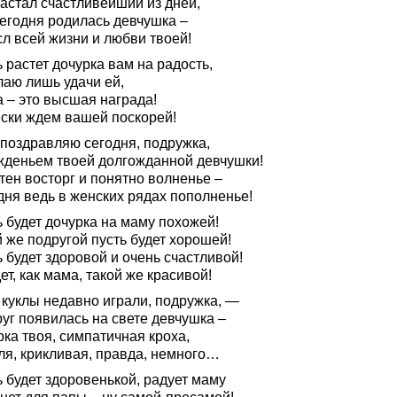
настал счастливейший из дней,
сегодня родилась девчушка –
л всей жизни и любви твоей!
 растет дочурка вам на радость,
лаю лишь удачи ей,
а – это высшая награда!
ски ждем вашей поскорей!
 поздравляю сегодня, подружка,
жденьем твоей долгожданной девчушки!
тен восторг и понятно волненье –
дня ведь в женских рядах пополненье!
 будет дочурка на маму похожей!
 же подругой пусть будет хорошей!
 будет здоровой и очень счастливой!
ет, как мама, такой же красивой!
 куклы недавно играли, подружка, —
уг появилась на свете девчушка –
ка твоя, симпатичная кроха,
ля, крикливая, правда, немного…
 будет здоровенькой, радует маму