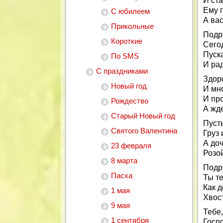
И ста
Ему 
С юбилеем
А вас
Прикольные
Подру
Короткие
Сегод
Пуска
По SMS
И рад
С праздниками
Здоро
Новый год
И мно
И пр
Рождество
А жд
Старый Новый год
Пуст
Святого Валентина
Груз
А доч
23 февраля
Розо
8 марта
Подру
Пасха
Ты те
Как д
1 мая
Хвост
9 мая
Тебе,
1 сентября
Госп