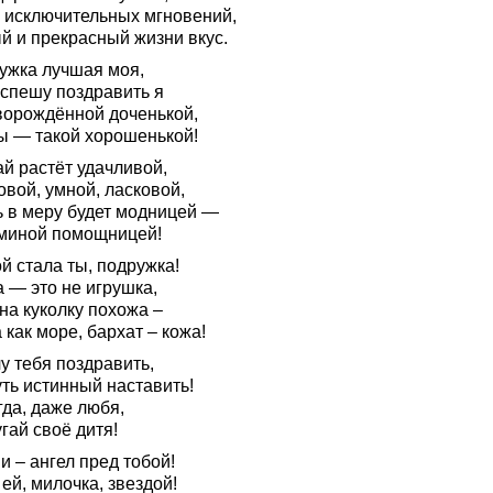
 исключительных мгновений,
й и прекрасный жизни вкус.
ужка лучшая моя,
 спешу поздравить я
ворождённой доченькой,
ты — такой хорошенькой!
й растёт удачливой,
вой, умной, ласковой,
ь в меру будет модницей —
миной помощницей!
й стала ты, подружка!
 — это не игрушка,
на куколку похожа –
 как море, бархат – кожа!
у тебя поздравить,
ть истинный наставить!
гда, даже любя,
гай своё дитя!
 – ангел пред тобой!
ей, милочка, звездой!