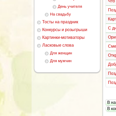
Что
День учителя
Поз
На свадьбу
Кар
Тосты на праздник
С д
Конкурсы и розыгрыши
Ори
Картинки-мотиваторы
Ласковые слова
Сме
Для женщин
Отк
Для мужчин
Доб
Поз
Поз
В на
В ко