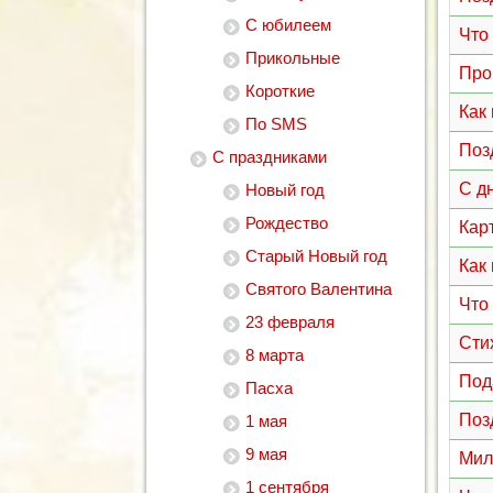
С юбилеем
Что
Прикольные
Про
Короткие
Как
По SMS
Поз
С праздниками
С д
Новый год
Рождество
Кар
Старый Новый год
Как
Святого Валентина
Что
23 февраля
Сти
8 марта
Под
Пасха
Поз
1 мая
9 мая
Мил
1 сентября