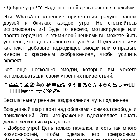
• Доброе утро! 🌸 Надеюсь, твой день начнется с улыбки.
Эти WhatsApp утренние приветствия радуют ваших
друзей и близких каждое утро. Не стесняйтесь
использовать их! Будь то весело, мотивирующе или
просто сердечно - с этими сообщениями вы можете быть
уверены, что день начнется с улыбки. Поделитесь ими
как текст, добавьте подходящее эмодзи или отправьте
вместе с красивым изображением, чтобы усилить
эффект.
Вот еще несколько эмодзи, которые вы можете
использовать для своих утренних приветствий.
🌞🌅🌄🌴🌊🏖️🏝️✈️🏕️🚐🏡🍹🍓🍍🥥🌺🌸🌼🌷☕🥐🥞🍳🕶️🏄‍♀️
🚴‍♂️🚶‍♀️🧘‍♂️❤️💛💚💙💜💖💕🌞
Бесплатные утренние поздравления, чуть подлиннее
Воздушный шар парит над облаками - символ свободы и
приключений. Это изображение вдохновляет начать
день с легкостью и радостью.
• Доброе утро! День только начался, и есть так много
возможностей, чтобы сделать его прекрасным.