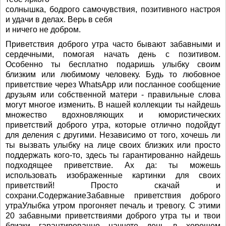
солнышка, бодрого самочувствия, позитивного настроя
и удачи в делах. Верь в себя
и ничего не добром.
Приветствия доброго утра часто бывают забавными и
сердечными, помогая начать день с позитивом.
Особенно ты бесплатно подаришь улыбку своим
близким или любимому человеку. Будь то любовное
приветствие через WhatsApp или посланное сообщение
друзьям или собственной матери - правильные слова
могут многое изменить. В нашей коллекции ты найдешь
множество вдохновляющих и юмористических
приветствий доброго утра, которые отлично подойдут
для деления с другими. Независимо от того, хочешь ли
ты вызвать улыбку на лице своих близких или просто
поддержать кого-то, здесь ты гарантированно найдешь
подходящее приветствие. Ах да: ты можешь
использовать изображенные картинки для своих
приветствий! Просто скачай и
сохрани.СодержаниеЗабавные приветствия доброго
утраУлыбка утром прогоняет печаль и тревогу. С этими
20 забавными приветствиями доброго утра ты и твои
близки гарантированно начнете день в хорошем