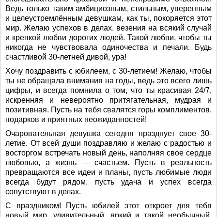
Ведь только таким амбициозным, стильным, уверенным
и целеустремлённым девушкам, как ты, покоряется этот
мир. Желаю успехов в делах, везения на всякий случай
и крепкой любви дорогих людей. Такой любви, чтобы ты
никогда не чувствовала одиночества и печали. Будь
счастливой 30-летней дивой, ура!
Хочу поздравить с юбилеем, с 30-летием! Желаю, чтобы
ты не обращала внимания на годы, ведь это всего лишь
цифры, и всегда помнила о том, что ты красивая 24/7,
искренняя и невероятно притягательная, мудрая и
позитивная. Пусть на тебя свалятся горы комплиментов,
подарков и приятных неожиданностей!
Очаровательная девушка сегодня празднует свое 30-
летие. От всей души поздравляю и желаю с радостью и
восторгом встречать новый день, наполняя свое сердце
любовью, а жизнь — счастьем. Пусть в реальность
превращаются все идеи и планы, пусть любимые люди
всегда будут рядом, пусть удача и успех всегда
сопутствуют в делах.
С праздником! Пусть юбилей этот откроет для тебя
новый мир, удивительный, яркий и такой необычный.