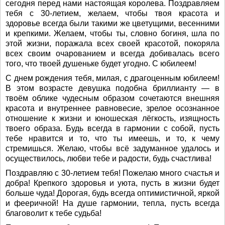
сегодня перед нами настоящая королева. Поздравляем
тебя с 30-летием, желаем, чтобы твоя красота и
здоровье всегда были такими же цветущими, весенними
и крепкими. Желаем, чтобы ты, словно богиня, шла по
этой жизни, поражала всех своей красотой, покоряла
всех своим очарованием и всегда добивалась всего
того, что твоей душеньке будет угодно. С юбилеем!
С днем рождения тебя, милая, с драгоценным юбилеем!
В этом возрасте девушка подобна бриллианту — в
твоём облике чудесным образом сочетаются внешняя
красота и внутреннее равновесие, зрелое осознанное
отношение к жизни и юношеская лёгкость, изящность
твоего образа. Будь всегда в гармонии с собой, пусть
тебе нравится и то, что ты имеешь, и то, к чему
стремишься. Желаю, чтобы всё задуманное удалось и
осуществилось, любви тебе и радости, будь счастлива!
Поздравляю с 30-летием тебя! Пожелаю много счастья и
добра! Крепкого здоровья и уюта, пусть в жизни будет
больше чуда! Дорогая, будь всегда оптимистичной, яркой
и фееричной! На душе гармонии, тепла, пусть всегда
благоволит к тебе судьба!