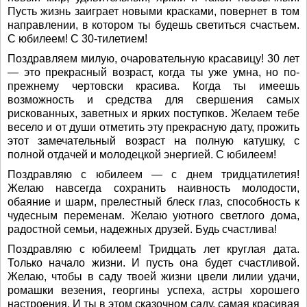
Пусть жизнь заиграет новыми красками, повернет в том
направлении, в котором ты будешь светиться счастьем.
С юбилеем! С 30-тилетием!
Поздравляем милую, очаровательную красавицу! 30 лет
— это прекрасный возраст, когда ты уже умна, но по-
прежнему чертовски красива. Когда ты имеешь
возможность и средства для свершения самых
рискованных, заветных и ярких поступков. Желаем тебе
весело и от души отметить эту прекрасную дату, прожить
этот замечательный возраст на полную катушку, с
полной отдачей и молодецкой энергией. С юбилеем!
Поздравляю с юбилеем — с днем тридцатилетия!
Желаю навсегда сохранить наивность молодости,
обаяние и шарм, прелестный блеск глаз, способность к
чудесным переменам. Желаю уютного светлого дома,
радостной семьи, надежных друзей. Будь счастлива!
Поздравляю с юбилеем! Тридцать лет круглая дата.
Только начало жизни. И пусть она будет счастливой.
Желаю, чтобы в саду твоей жизни цвели лилии удачи,
ромашки везения, георгины успеха, астры хорошего
настроения. И ты в этом сказочном саду, самая красивая