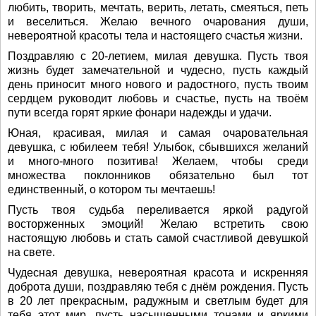
любить, творить, мечтать, верить, летать, смеяться, петь
и веселиться. Желаю вечного очарования души,
невероятной красоты тела и настоящего счастья жизни.
Поздравляю с 20-летием, милая девушка. Пусть твоя
жизнь будет замечательной и чудесно, пусть каждый
день приносит много нового и радостного, пусть твоим
сердцем руководит любовь и счастье, пусть на твоём
пути всегда горят яркие фонари надежды и удачи.
Юная, красивая, милая и самая очаровательная
девушка, с юбилеем тебя! Улыбок, сбывшихся желаний
и много-много позитива! Желаем, чтобы среди
множества поклонников обязательно был тот
единственный, о котором ты мечтаешь!
Пусть твоя судьба переливается яркой радугой
восторженных эмоций! Желаю встретить свою
настоящую любовь и стать самой счастливой девушкой
на свете.
Чудесная девушка, невероятная красота и искренняя
доброта души, поздравляю тебя с днём рождения. Пусть
в 20 лет прекрасным, радужным и светлым будет для
тебя этот мир, пусть насыщенными тонами и яркими