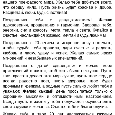
нашего прекрасного мира. Желаю тебе добиться всего,
что сердцу мило. Пусть жизнь будет красива и добра.
Расцветай, люби, будь счастлива!
Поздравляю тебя с двадцатилетием! Желаю
вдохновения, процветания и гармонии. Здоровья тебе,
энергии, сил и красоты, уюта, тепла и света. Купайся в
счастье, наслаждайся жизнью, мечтай и будь любима!
Поздравляю с 20-летием и искренне хочу пожелать,
чтобы судьба тебя хранила, даря счастье и радость,
любовь и ласку, удачу и успех. Желаю самых ярких
мгновений и незабываемых впечатлений.
Поздравляю с датой «двадцать» и желаю море
приключений в жизни, чтоб жить было нескучно. Пусть
твоя красота делает этот мир лучше, пусть твое сердце
всегда радостно поет, пусть здоровье твое будет
прочным и крепким, а родные пусть сильно любят тебя и
уважают. Желаю каждый день просыпаться только с
хорошими мыслями и оптимистичным настроением.
Всегда пусть в жизни у тебя получается осуществлять
свои задумки и желанья. Счастья тебе и благополучия.
Желаю тебе в твои 20 лет наслаждаться каждым