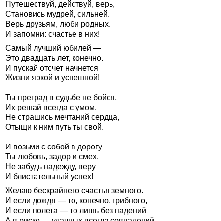
Путешествуй, действуй, верь,
Становись мудрей, сильней.
Верь друзьям, люби родных.
И запомни: счастье в них!
Самый лучший юбилей —
Это двадцать лет, конечно.
И пускай отсчет начнется
Жизни яркой и успешной!
Ты преград в судьбе не бойся,
Их решай всегда с умом.
Не страшись мечтаний сердца,
Отыщи к ним путь ты свой.
И возьми с собой в дорогу
Ты любовь, задор и смех.
Не забудь надежду, веру
И блистательный успех!
Желаю бескрайнего счастья земного.
И если дождя — то, конечно, грибного,
И если полета — то лишь без падений,
А в риске — удачных всегда совпадений.