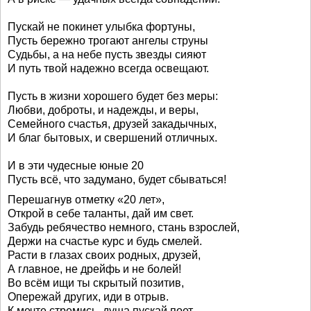
Пускай не покинет улыбка фортуны,
Пусть бережно трогают ангелы струны
Судьбы, а на небе пусть звезды сияют
И путь твой надежно всегда освещают.
Пусть в жизни хорошего будет без меры:
Любви, доброты, и надежды, и веры,
Семейного счастья, друзей закадычных,
И благ бытовых, и свершений отличных.
И в эти чудесные юные 20
Пусть всё, что задумано, будет сбываться!
Перешагнув отметку «20 лет»,
Открой в себе таланты, дай им свет.
Забудь ребячество немного, стань взрослей,
Держи на счастье курс и будь смелей.
Расти в глазах своих родных, друзей,
А главное, не дрейфь и не болей!
Во всём ищи ты скрытый позитив,
Опережай других, иди в отрыв.
К мечте стремись, душа пускай поет,