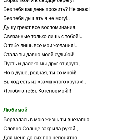
Образ твой я в сердце берегу!
Без тебя как день прожить? Не знаю!
Без тебя дышать я не могу!..
Душу греют все воспоминания,
Связанные только лишь с тобой!..
О тебе лишь все мои желания!..
Стала ты давно моей судьбой!
Пусть и далеко мы друг от друга,
Но в душе, родная, ты со мной!
Выход есть из «замкнутого круга»!..
Я люблю тебя, Котёнок мой!!!
Любимой
Ворвалась в мою жизнь ты внезапно
Словно Солнце закрыла рукой ,
Для меня до сих пор непонятно