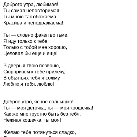
Доброго утра, любимая!
Ты самая неповторимая!
Ты мною так обожаема,
Красива и неподражаема!
Ты — словно факел во тьме,
Я иду только к тебе!
Только с тобой мне хорошо,
Целовал бы еще и еще!
В дверь я твою позвоню,
Сюрпризом к тебе прилечу,
В объятьях тебя я сожму,
Люблю я тебя, люблю!
Доброе утро, ясное солнышко!
Ты — моя деточка, ты — моя крошечка!
Как же мне грустно быть без тебя,
Нежная кошечка, ты моя!
Желаю тебе потянуться сладко,