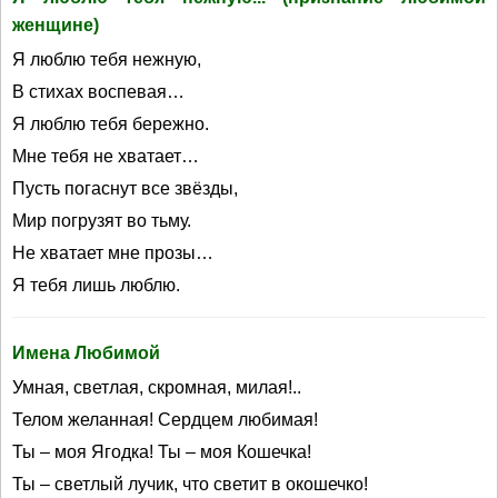
женщине)
Я люблю тебя нежную,
В стихах воспевая…
Я люблю тебя бережно.
Мне тебя не хватает…
Пусть погаснут все звёзды,
Мир погрузят во тьму.
Не хватает мне прозы…
Я тебя лишь люблю.
Имена Любимой
Умная, светлая, скромная, милая!..
Телом желанная! Сердцем любимая!
Ты – моя Ягодка! Ты – моя Кошечка!
Ты – светлый лучик, что светит в окошечко!