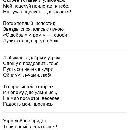
Скорее вставай и улыбайся,
Мой поцелуй прилетает к тебе,
Но куда поцелует — догадайся!
Ветер теплый шелестит,
Звезды спрятались с луною,
«С добрым утром!» — говорит
Лучик солнца пред тобою.
Любимая, с добрым утром
Спешу я поздравить тебя.
Пусть солнечные кудри
Обнимут лучами, любя.
Ты просыпайся скорее
И новому дню улыбнись,
На мир посмотри веселее,
Радость моя, проснись.
Утро доброе придет,
Твой новый день начнет!