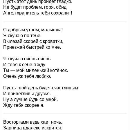
Пусть этот день пройдет гладко.
Не будет проблем, горя, обид,
Ангел хранитель тебя сохранит!
С добрым утром, малышка!
Я скучаю по тебе.
Вылезай скорей с кроватки,
Приезжай быстрей ко мне.
Я скучаю очень-очень
И тебя к себе я жду
Ты — мой миленький котёнок.
Очень уж тебя люблю.
Пусть твой день будет счастливым
И приветливы друзья.
Ну а лучше будь со мной.
Жду тебя скорее я.
Восторгами вздыхает ночь.
Зарница вдалеке искрится.