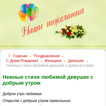
Главная
Поздравления
С Днем Рождения
Женщине
Девушке
Нежные стихи любимой девушке с добрым утром
Нежные стихи любимой девушке с
добрым утром
Доброе утро любимая
Открытки с добрым утром прикольные