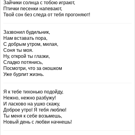
Зайчики солнца с тобою играют,
Птички песенки напевают,
Твой сон без следа от тебя прогоняют!
Зазвонил будильник,
Нам вставать пора,
С добрым утром, милая,
Соня ты моя.
Ну, открой ты глазки,
Сладко потянись,
Посмотри, что за окошком
Уже бурлит жизнь.
Я к тебе тихонько подойду,
Нежно, нежно разбужу!
И ласково на ушко скажу,
Доброе утро! Я тебя люблю!
Ты меня к себе возьмешь,
Новый день с любви начнешь!