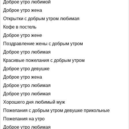
Доброе утро любимой
Доброе утро жена
Открытки с добрым утром любимая
Кофе в постель
Доброе утро жене
Поздравление жены с добрым утром
Доброе утро любимая
Красивые пожелания с добрым утром
Доброе утро девушке
Доброе утро жена
Доброе утро любимая
Доброе утро любимая
Хорошего дня любимый муж
Пожелания с добрым утром девушке прикольные
Пожелания на утро
Доброе утро любимая