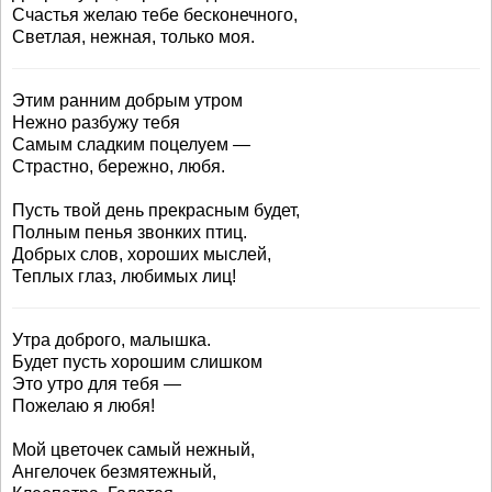
Счастья желаю тебе бесконечного,
Светлая, нежная, только моя.
Этим ранним добрым утром
Нежно разбужу тебя
Самым сладким поцелуем —
Страстно, бережно, любя.
Пусть твой день прекрасным будет,
Полным пенья звонких птиц.
Добрых слов, хороших мыслей,
Теплых глаз, любимых лиц!
Утра доброго, малышка.
Будет пусть хорошим слишком
Это утро для тебя —
Пожелаю я любя!
Мой цветочек самый нежный,
Ангелочек безмятежный,