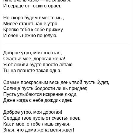
И сердце от тоски сгорает.
Но скоро будем вместе мы,
Милее станет наше утро.
Крепко тебя к себе прижму
И очень нежно поцелую.
Доброе утро, моя золотая,
Счастье мое, дорогая жена!
Я от любви будто просто летаю,
Ты на планете такая одна.
Самым прекрасным весь день твой пусть будет,
Солнце пусть бодрости лишь придает,
Пусть улыбаются искренне люди,
Даже когда с неба дождик идет.
Доброе утро, моя дорогая!
Сердце твое пусть от счастья поет,
Как и мое, о тебе лишь скучая,
Зная, что дома жена меня ждет!