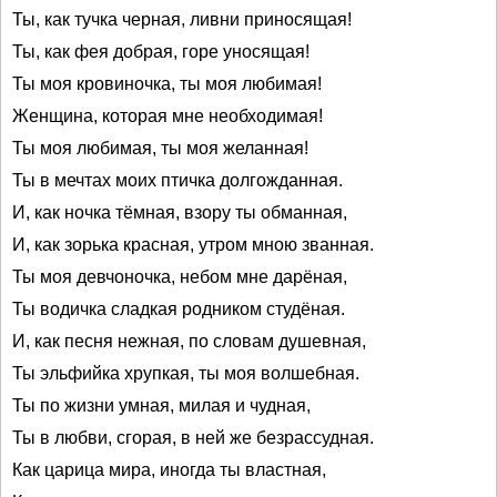
Ты, как тучка черная, ливни приносящая!
Ты, как фея добрая, горе уносящая!
Ты моя кровиночка, ты моя любимая!
Женщина, которая мне необходимая!
Ты моя любимая, ты моя желанная!
Ты в мечтах моих птичка долгожданная.
И, как ночка тёмная, взору ты обманная,
И, как зорька красная, утром мною званная.
Ты моя девчоночка, небом мне дарёная,
Ты водичка сладкая родником студёная.
И, как песня нежная, по словам душевная,
Ты эльфийка хрупкая, ты моя волшебная.
Ты по жизни умная, милая и чудная,
Ты в любви, сгорая, в ней же безрассудная.
Как царица мира, иногда ты властная,