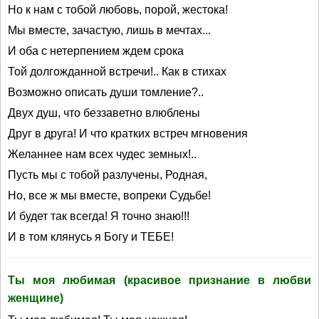
Но к нам с тобой любовь, порой, жестока!
Мы вместе, зачастую, лишь в мечтах...
И оба с нетерпением ждем срока
Той долгожданной встречи!.. Как в стихах
Возможно описать души томление?..
Двух душ, что беззаветно влюблены
Друг в друга! И что кратких встреч мгновения
Желаннее нам всех чудес земных!..
Пусть мы с тобой разлучены, Родная,
Но, все ж мы вместе, вопреки Судьбе!
И будет так всегда! Я точно знаю!!!
И в том клянусь я Богу и ТЕБЕ!
Ты моя любимая (красивое признание в любви
женщине)