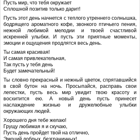
Пусть мир, что тебя окружает
Сплошной позитив только дарит!
Пусть этот день начнется с теплого утреннего солнышка,
бодрящего ароматного кофе, звонкого птичьего пения,
нежной любимой мелодии и твоей счастливой
искренней улыбки. И пусть эти приятные моменты,
эмоции и ощущения продлятся весь день.
Ты самая красивая!
И самая привлекательная,
Так пусть у тебя день
Будет замечательный!
Ты словно прекрасный и нежный цветок, спрятавшийся
в свой бутон на ночь. Просыпайся, расправь свои
лепестки, пусть весь мир увидит твою красоту и
восхитится ею. А новый день пусть принесет
наслаждение жизнью и дружелюбные улыбки
окружающих людей.
Хорошего дня тебе желаю!
Грущу любимая я и скучаю,
Пусть день пройдет твой на отлично,
Эмоций добрых, безграничных!