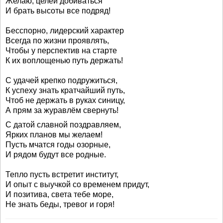
Желаю, целей добиваться
И брать высоты все подряд!
Бесспорно, лидерский характер
Всегда по жизни проявлять,
Чтобы у перспектив на старте
К их воплощенью путь держать!
С удачей крепко подружиться,
К успеху знать кратчайший путь,
Чтоб не держать в руках синицу,
А прям за журавлём свернуть!
С датой славной поздравляем,
Ярких планов мы желаем!
Пусть мчатся годы озорные,
И рядом будут все родные.
Тепло пусть встретит институт,
И опыт с выучкой со временем придут,
И позитива, света тебе море,
Не знать беды, тревог и горя!