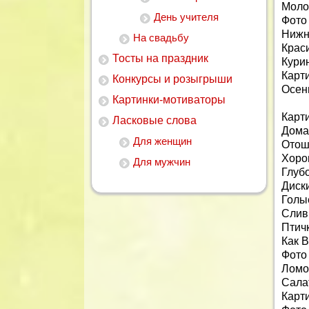
Моло
День учителя
Фото
Нижн
На свадьбу
Крас
Тосты на праздник
Кури
Карт
Конкурсы и розыгрыши
Осен
Картинки-мотиваторы
Карт
Ласковые слова
Дома
Для женщин
Отош
Хоро
Для мужчин
Глуб
Диск
Голы
Слив
Птич
Как 
Фото
Ломо
Сала
Карт