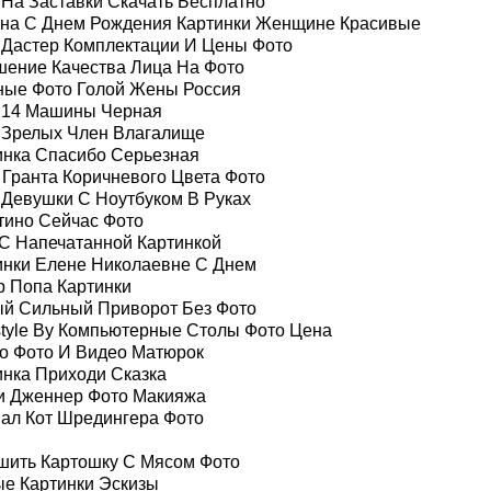
 На Заставки Скачать Бесплатно
на С Днем Рождения Картинки Женщине Красивые
 Дастер Комплектации И Цены Фото
шение Качества Лица На Фото
ные Фото Голой Жены Россия
 14 Машины Черная
 Зрелых Член Влагалище
инка Спасибо Серьезная
 Гранта Коричневого Цвета Фото
 Девушки С Ноутбуком В Руках
тино Сейчас Фото
 С Напечатанной Картинкой
инки Елене Николаевне С Днем
 Попа Картинки
й Сильный Приворот Без Фото
style By Компьютерные Столы Фото Цена
о Фото И Видео Матюрок
инка Приходи Сказка
и Дженнер Фото Макияжа
ал Кот Шредингера Фото
шить Картошку С Мясом Фото
ые Картинки Эскизы