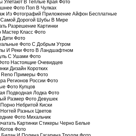
ы Улетают В Теплые Края Фото
шнее Фото Поп В Чулках
аж Из Фотографий Приложение Айфон Бесплатные
 Самой Дорогой Шубы В Мире
ать Разрешение Картинки
 Мастер Класс Фото
д Дети Фото
уальные Фото С Добрым Утром
лы И Реки Фото В Ландшафтном
уль С Ушами Фото
Фото Настоящие Очевидцев
инки Дизайн Коротких
 Reno Примеры Фото
ра Регионов России Фото
ые Фото Купцов
ая Подводная Лодка Фото
ый Размер Фото Девушек
 Порно Небритой Киски
 Ногтей Разных Цветов
едние Фото Михальчик
ечатать Картинки Стикеры Черно Белые
 Котов Фото
 Билан И Полина Гагарина Тролли Фото