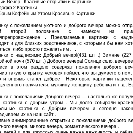
ый Вечер . Красивые открытки и картинки
дофф 2 Картинки
брым Кофейным Утром Красивые Картинки
инку с пожеланием уютного и доброго вечера можно отпр
ей второй половинке с намёком на прия
япрепровождение . Предлагаемые картинки с надп
одят и для близких родственников, с которыми бы вам хот
ться, либо просто пожелать им . . .
инки с надписями: Добрый вечер!(431 шт .) Зимние (227 
йной ночи (570 шт .) Доброго вечера! Солнце село, вечереет
иси в этом разделе содержат пожелания доброго веч
ив такую открытку, человек поймет, что вы думаете о нем,
р и впрямь станет добрее . Некоторые картинки нацеле
еленного получателя: мужчину, женщину, ребенка и т .д . Ес
инки с пожеланиями Доброго вечера — настолько же попул
и картинки с добрым утром . Мы долго собирали краси
ольные картинки с Добрым вечером и сегодня након
адываем их на наш сайт .
ивые анимированные открытки с пожеланиями доброго ве
ного вечера, милого вечера, романтического вечера .
я детей и для взрослых очень важна вежливость, и сейча