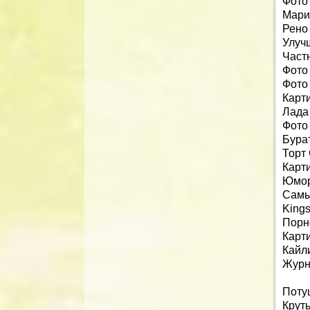
Фото
Мари
Рено
Улуч
Част
Фото
Фото
Карт
Лада
Фото
Бура
Торт
Карт
Юмор
Самы
King
Порн
Карт
Кайл
Журн
Поту
Крут