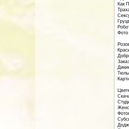
Как 
Трах
Секс
Груз
Робо
Фото
Розо
Крас
Добр
Зака
Дики
Тюль
Карт
Цвет
Скач
Студи
Женс
Фото
Субс
Додж