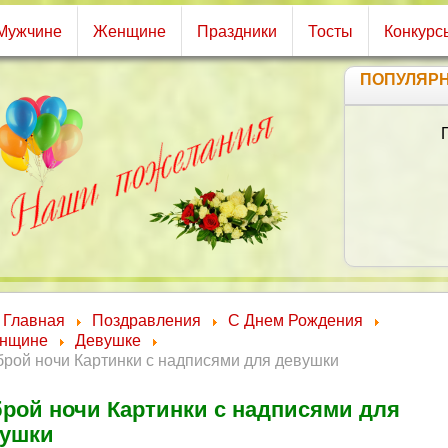
Мужчине
Женщине
Праздники
Тосты
Конкурс
ПОПУЛЯР
Же
У
О
А 
Главная
Поздравления
С Днем Рождения
нщине
Девушке
рой ночи Картинки с надписями для девушки
рой ночи Картинки с надписями для
вушки