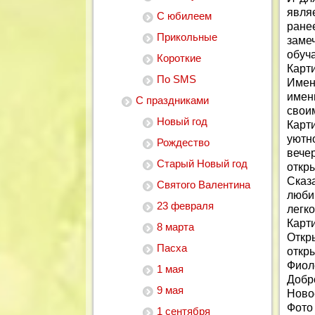
явля
С юбилеем
ране
Прикольные
заме
обуча
Короткие
Карт
По SMS
Имен
имен
С праздниками
свои
Новый год
Карт
уютн
Рождество
вечер
Старый Новый год
откры
Сказ
Святого Валентина
люби
23 февраля
легк
Карти
8 марта
Откр
Пасха
откр
Фиол
1 мая
Добро
9 мая
Ново
Фото
1 сентября