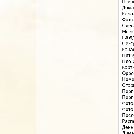
Птиц
Дома
Колл
Фото
Сдел
Мыло
Гибд
Секс
Кана
Питб
Нло 
Карт
Oppo
Номе
Стар
Перв
Перв
Фото
Фото
Посл
Расп
День
Дима