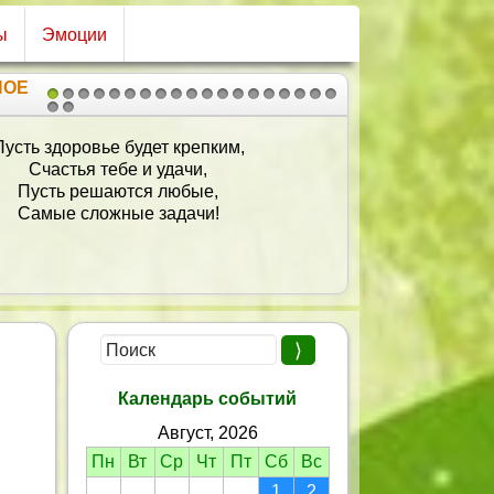
ы
Эмоции
НОЕ
1
2
3
4
5
6
7
8
9
10
11
12
13
14
15
16
17
18
19
20
21
лаю Вам такой же быть всегда -
лыбчивой и неизменно чуткой,
Ко всем внимательной,
Лукавой иногда,
тзывчивой на дружескую шутку,
Веселой и задорно-боевой,
главное – душевной и простой!
Календарь событий
Август, 2026
Пн
Вт
Ср
Чт
Пт
Сб
Вс
1
2