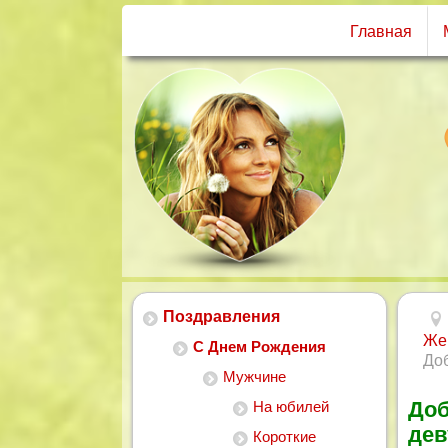
Главная
Поздравления
Же
С Днем Рождения
Доб
Мужчине
Доб
На юбилей
де
Короткие