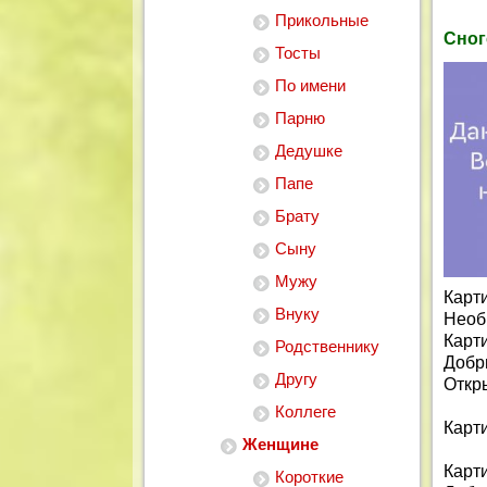
Прикольные
Сног
Тосты
По имени
Парню
Дедушке
Папе
Брату
Сыну
Мужу
Карти
Внуку
Необы
Карти
Родственнику
Добр
Другу
Откр
Коллеге
Карти
Женщине
Карти
Короткие