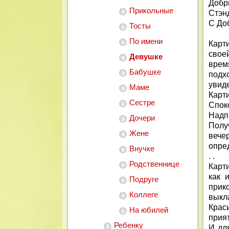
Добр
Прикольные
Стэн
С До
Тосты
По имени
Карт
сво
Девушке
врем
Бабушке
подх
увиде
Маме
Карт
Сестре
Споко
Надп
Дочери
Получ
Жене
вече
опред
Внучке
. .
Родственнице
Карт
как 
Подруге
прик
Коллеге
выкл
Крас
На юбилей
прият
Ребенку
И дл