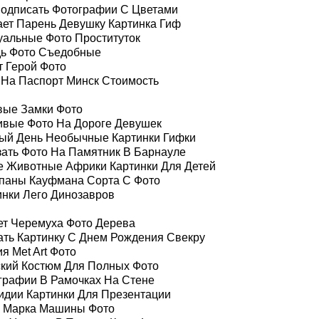
Подписать Фотографии С Цветами
ает Парень Девушку Картинка Гиф
уальные Фото Проституток
дь Фото Съедобные
т Герой Фото
 На Паспорт Минск Стоимость
вые Замки Фото
ивые Фото На Дороге Девушек
ый День Необычные Картинки Гифки
зать Фото На Памятник В Барнауле
е Животные Африки Картинки Для Детей
паны Кауфмана Сорта С Фото
инки Лего Динозавров
ет Черемуха Фото Дерева
ать Картинку С Днем Рождения Свекру
я Met Art Фото
кий Костюм Для Полных Фото
графии В Рамочках На Стене
идии Картинки Для Презентации
 Марка Машины Фото