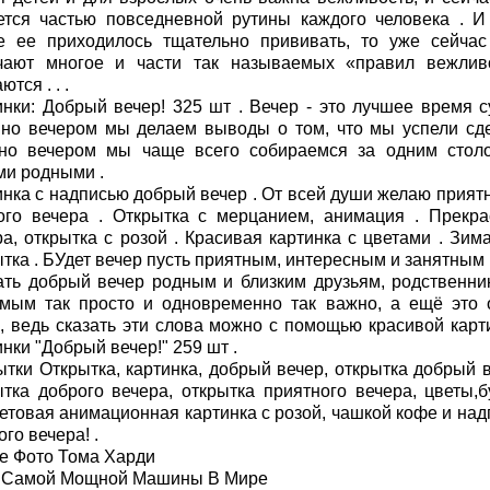
ется частью повседневной рутины каждого человека . И
е ее приходилось тщательно прививать, то уже сейчас
чают многое и части так называемых «правил вежлив
ются . . .
инки: Добрый вечер! 325 шт . Вечер - это лучшее время су
но вечером мы делаем выводы о том, что мы успели сде
но вечером мы чаще всего собираемся за одним стол
ми родными .
инка с надписью добрый вечер . От всей души желаю приятн
ого вечера . Открытка с мерцанием, анимация . Прекра
а, открытка с розой . Красивая картинка с цветами . Зима
тка . БУдет вечер пусть приятным, интересным и занятным 
ать добрый вечер родным и близким друзьям, родственни
мым так просто и одновременно так важно, а ещё это 
о, ведь сказать эти слова можно с помощью красивой карти
нки "Добрый вечер!" 259 шт .
ытки Открытка, картинка, добрый вечер, открытка добрый в
ытка доброго вечера, открытка приятного вечера, цветы,бу
етовая анимационная картинка с розой, чашкой кофе и надп
го вечера! .
е Фото Тома Харди
 Самой Мощной Машины В Мире