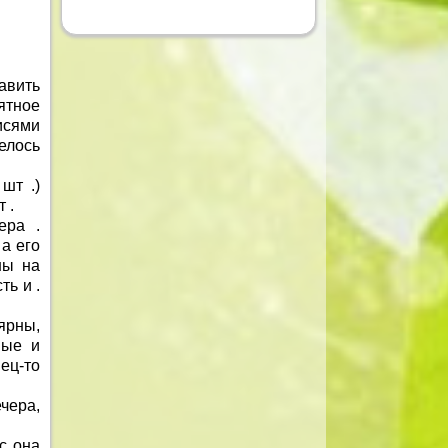
авить
тное
исями
елось
шт .)
 .
ера .
 а его
ны на
ть и .
ярны,
вые и
ец-то
чера,
с она