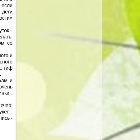
 если
 дети
ости»
ток .
лать,
ом со
ого и
сного
, гиф
.
кам и
очень
нки .
ечер,
кет .
ись -