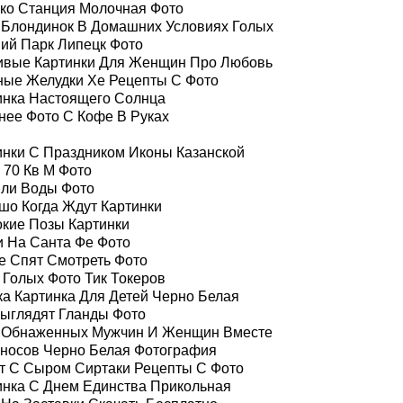
ко Станция Молочная Фото
 Блондинок В Домашних Условиях Голых
ий Парк Липецк Фото
ивые Картинки Для Женщин Про Любовь
ные Желудки Хе Рецепты С Фото
инка Настоящего Солнца
нее Фото С Кофе В Руках
инки С Праздником Иконы Казанской
 70 Кв М Фото
ли Воды Фото
шо Когда Ждут Картинки
окие Позы Картинки
и На Санта Фе Фото
е Спят Смотреть Фото
 Голых Фото Тик Токеров
ка Картинка Для Детей Черно Белая
Выглядят Гланды Фото
 Обнаженных Мужчин И Женщин Вместе
носов Черно Белая Фотография
т С Сыром Сиртаки Рецепты С Фото
инка С Днем Единства Прикольная