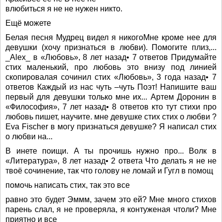
влюбиться я не не нужен никто.
Ещё можете
Белая песня Мудрец видел я никогоМне кроме нее для
девушки (хочу признаться в любви). Помогите плиз,...
_Alex_ в «Любовь», 8 лет назад• 7 ответов Придумайте
стих маленький, про любовь это внизу под линией
скопировалая сочинил стих «Любовь», 3 года назад• 7
ответов Каждый из нас чуть –чуть Поэт! Напишите ваш
первый для девушки только мне их... Артем Доронин в
«Философия», 7 лет назад• 8 ответов кто тут стихи про
любовь пишет, научите. мне девушке стих стих о любви ?
Eva Fischer в могу признаться девушке? Я написал стих
о любви на...
В инете поищи. А ты прочишь нужно про... Волк в
«Литература», 8 лет назад• 2 ответа Что делать я не не
твоё сочинение, так что голову не ломай и Гугл в помощ
помочь написать стих, так это все
равно это будет Эммм, зачем это ей? Мне много стихов
парень слал, я не проверяла, я контуженая чтоли? Мне
приятно и все