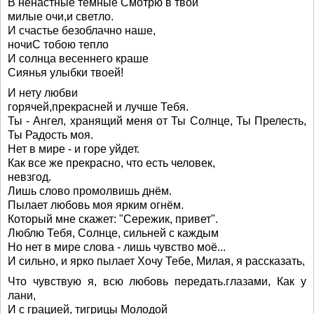
В ненастные темные Смотрю в твои
милые очи,и светло.
И счастье безоблачно наше,
ночиС тобою тепло
И солнца весеннего краше
Сиянья улыбки твоей!
И нету любви
горячей,прекрасней и лучше Тебя.
Ты - Ангел, хранящий меня от Ты Солнце, Ты Прелесть,
Ты Радость моя.
Нет в мире - и горе уйдет.
Как все же прекрасно, что есть человек,
невзгод.
Лишь слово промолвишь днём.
Пылает любовь моя ярким огнём.
Который мне скажет: "Сережик, привет".
Люблю Тебя, Солнце, сильней с каждым
Но нет в мире слова - лишь чувство моё...
И сильно, и ярко пылает Хочу Тебе, Милая, я рассказать,
Что чувствую я, всю любовь передать.глазами, Как у
лани,
И с грацией, тигрицы Молодой