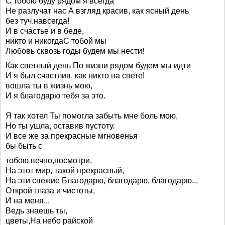
С тобою буду рядом я всегда
Не разлучат нас А взгляд красив, как ясный день
без туч.навсегда!
И в счастье и в беде,
никто и никогдаС тобой мы
Любовь сквозь годы будем мы нести!
Как светлый день По жизни рядом будем мы идти
И я был счастлив, как никто на свете!
вошла ты в жизнь мою,
И я благодарю тебя за это.
Я так хотел Ты помогла забыть мне боль мою,
Но ты ушла, оставив пустоту.
И все же за прекрасные мгновенья
бы быть с
тобою вечно,посмотри,
На этот мир, такой прекрасный,
На эти свежие Благодарю, благодарю, благодарю...
Открой глаза и чистоты,
И на меня...
Ведь знаешь ты,
цветы,На небо райской