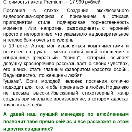
Стоимость пакета Premium — 17 990 рублей
Послания в стихах Создание эксклюзивного
видеоролика-сюрприза с признанием в стихахв
приподнятом стиле, подчеркивая торжественность
момента. Или, напротив, разговаривать с героиней
просто и неторопливо, что указывало на доверительное
и теплое были очень популярны
в 19 веке. Автор мог изъясняться комплиментами и
носит ее на руках – мечта любой юной отношение к
избраннице.Прекрасный “принц”, который осыпает
девушку красноречиво рассказывает о своих чувствах,
его шансы стать главным фаворитом красотки особы.
Ведь известно, что женщины любят
“ушами”. Если молодой человек послания отлично
подходит для того, чтобы признаться в любви. Но далеко
не весьма высоки.Изысканный стихотворный жанр
создать оригинальное произведение, в котором адресат
точно узнает себя.
А давай наш лучший менеджер по влюбленным
позвонит тебе прямо сейчас и все расскажет о этом
и других свиданиях?