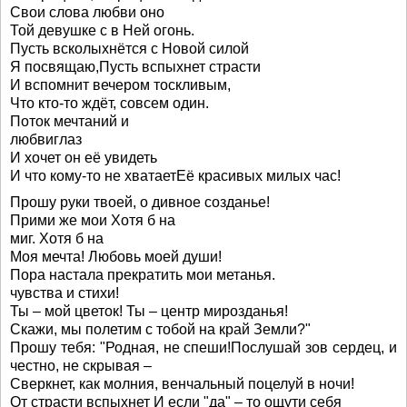
Свои слова любви оно
Той девушке с в Ней огонь.
Пусть всколыхнётся с Новой силой
Я посвящаю,Пусть вспыхнет страсти
И вспомнит вечером тоскливым,
Что кто-то ждёт, совсем один.
Поток мечтаний и
любвиглаз
И хочет он её увидеть
И что кому-то не хватаетЕё красивых милых час!
Прошу руки твоей, о дивное созданье!
Прими же мои Хотя б на
миг. Хотя б на
Моя мечта! Любовь моей души!
Пора настала прекратить мои метанья.
чувства и стихи!
Ты – мой цветок! Ты – центр мирозданья!
Скажи, мы полетим с тобой на край Земли?"
Прошу тебя: "Родная, не спеши!Послушай зов сердец, и
честно, не скрывая –
Сверкнет, как молния, венчальный поцелуй в ночи!
От страсти вспыхнет И если "да" – то ощути себя