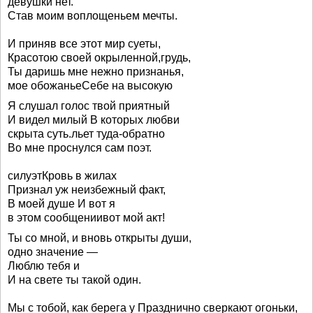
девушки нет.
Став моим воплощеньем мечты.
И приняв все этот мир суеты,
Красотою своей окрыленной,грудь,
Ты даришь мне нежно признанья,
мое обожаньеСебе на высокую
Я слушал голос твой приятный
И видел милый В которых любви
скрыта суть.льет туда-обратно
Во мне проснулся сам поэт.
силуэтКровь в жилах
Признал уж неизбежный факт,
В моей душе И вот я
в этом сообщениивот мой акт!
Ты со мной, и вновь открыты души,
одно значение —
Люблю тебя и
И на свете ты такой один.
Мы с тобой, как берега у Празднично сверкают огоньки,