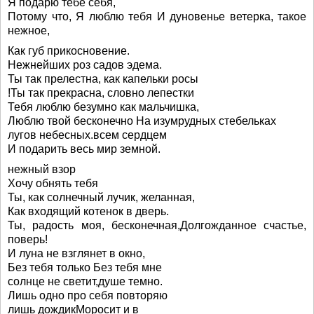
Я подарю тебе себя,
Потому что, Я люблю тебя И дуновенье ветерка, такое
нежное,
Как губ прикосновение.
Нежнейших роз садов эдема.
Ты так прелестна, как капельки росы
!Ты так прекрасна, словно лепестки
Тебя люблю безумно как мальчишка,
Люблю твой бесконечно На изумрудных стебельках
лугов небесных.всем сердцем
И подарить весь мир земной.
нежный взор
Хочу обнять тебя
Ты, как солнечный лучик, желанная,
Как входящий котенок в дверь.
Ты, радость моя, бесконечная,Долгожданное счастье,
поверь!
И луна не взглянет в окно,
Без тебя только Без тебя мне
солнце не светит,душе темно.
Лишь одно про себя повторяю
лишь дождикМоросит и в