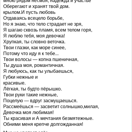
мною рядом нет.моя, надежда и участье
Оберегают и хранят твой дом.
крылом.И пусть любовь
Отдаваясь всецело борьбе,
Но я знаю, что тело страдает не зря,
Я шагаю сквозь пламя, всем телом горя,
Я люблю тебя, моя девочка!
Хрупкая, ты словно веточка.
Твои глазки, как море синее,
Потому что иду я к тебе...
Твои волосы — копна пшеничная,
Ты душа моя, романтичная.
Я любуюсь, как ты улыбаешься,
Губки нежные и
красивые.
Лёгкая, ты будто пёрышко.
Твои руки такие нежные,
Поцелую — вдруг засмущаешься.
Рассмеёшься — засветит солнышко,милая,
Девочка моя любимая!
Ты красивая и А мечтания безмятежные.
Обними меня крепче долгожданная!