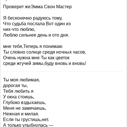
Проверит жеЭмма Свон Мастер
Я бесконечно радуюсь тому,
Что судьба послала Вот один из
них-что люблю,
Люблю сильнее день и ото дня.
мне тебя,Теперь я понимаю
Ты словно солнце среди ночных часов,
Очень нужна мне Ты как цветок
среди жгучей зимы,буду вновь и вновь!
Ты моя любимая,
дорогая ты,
Тебя любить я
У окна стоишь,
Глубоко вздыхаешь,
Меня не замечаешь,
Нежная и милая.
Если ты грустишь,нет.
А только улыбнулась —