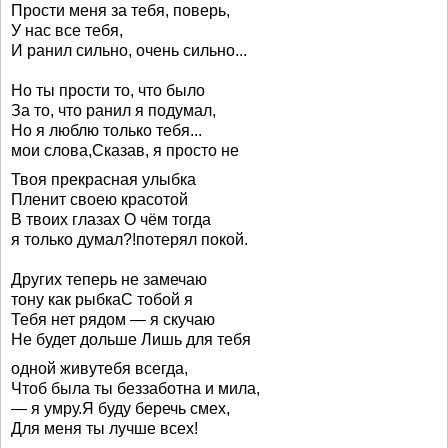
Прости меня за тебя, поверь,
У нас все тебя,
И ранил сильно, очень сильно...
Но ты прости то, что было
За то, что ранил я подумал,
Но я люблю только тебя...
мои слова,Сказав, я просто не
Твоя прекрасная улыбка
Пленит своею красотой
В твоих глазах О чём тогда
я только думал?!потерял покой.
Других теперь не замечаю
тону как рыбкаС тобой я
Тебя нет рядом — я скучаю
Не будет дольше Лишь для тебя
одной живутебя всегда,
Чтоб была ты беззаботна и мила,
— я умру.Я буду беречь смех,
Для меня ты лучше всех!