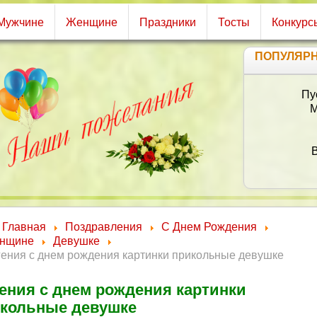
Мужчине
Женщине
Праздники
Тосты
Конкурс
ПОПУЛЯР
Пусть будет этот д
Мир станет сказо
Цветы, подарки
Друзья приятно
В душе праздник 
И главная мечта
Радость бесконе
Все что задумано
Главная
Поздравления
С Днем Рождения
нщине
Девушке
гения с днем рождения картинки прикольные девушке
ения с днем рождения картинки
кольные девушке