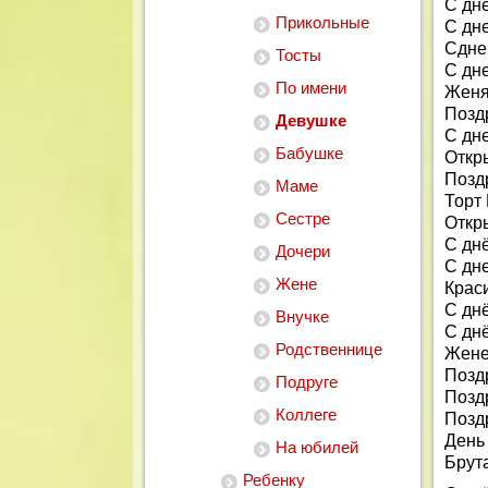
С дн
Прикольные
С дн
Сдне
Тосты
С дн
По имени
Женя
Позд
Девушке
С дн
Бабушке
Откр
Позд
Маме
Торт
Сестре
Откр
С дн
Дочери
С дн
Жене
Крас
С дн
Внучке
С дн
Родственнице
Жене
Позд
Подруге
Позд
Коллеге
Позд
День
На юбилей
Брут
Ребенку