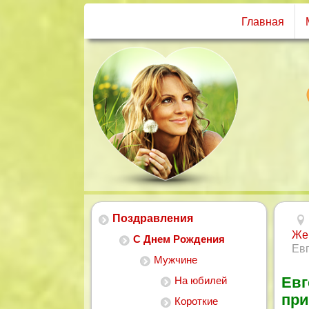
Главная
Поздравления
Же
С Днем Рождения
Ев
Мужчине
Евг
На юбилей
при
Короткие