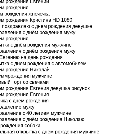
ём рождения Евгений
ем рождения
м рождения жнечечка
ем рождения Кристина HD 1080
 поздравляю с днем рождения девушке
равления с днём рождения мужу
ем рождения
ытки с днём рождения мужчине
равления с днём рождения мужу
 Евгению на день рождения
ытка с днем рождения с автомобилем
ём рождения Николай
еммрождения мужчине
ивый торт со свечами
ём рождения Евгения девушка рисунок
ём рождения Евгения
чка с днём рождения
равление мужу
равление с 40 летием мужчине
равления с днём рождения Николаю
 рождения собаки
альная открытка с днем рождения мужчине