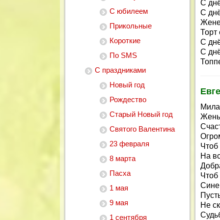
С дн
С юбилеем
С дн
Жене
Прикольные
Торт
Короткие
С дн
С дн
По SMS
Топп
С праздниками
Новый год
Евг
Рождество
Мила
Старый Новый год
Жень
Счаст
Святого Валентина
Огро
23 февраля
Чтоб 
На в
8 марта
Добр
Пасха
Чтоб
Сине
1 мая
Пусть
9 мая
Не ск
Судьб
1 сентября