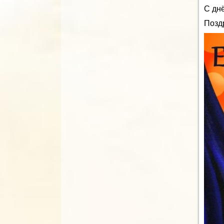
С дн
Позд