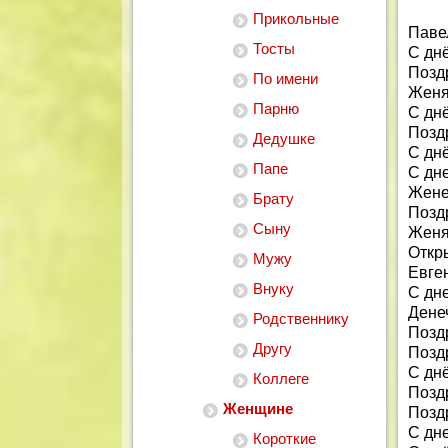
Прикольные
Паве
Тосты
С дн
Позд
По имени
Женя
Парню
С дн
Позд
Дедушке
С дн
Папе
С дн
Жене
Брату
Позд
Сыну
Женя
Откр
Мужу
Евге
Внуку
С дн
Дене
Родственнику
Позд
Другу
Позд
С дн
Коллеге
Позд
Женщине
Позд
С дн
Короткие