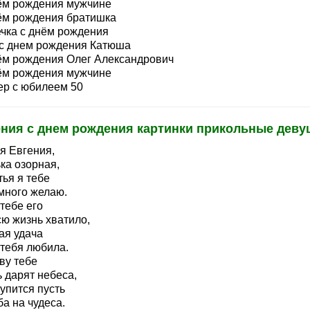
ём рождения мужчине
ём рождения братишка
чка с днём рождения
 с днем рождения Катюша
ём рождения Олег Александрович
ём рождения мужчине
ер с юбилеем 50
ения с днем рождения картинки прикольные деву
я Евгения,
ка озорная,
ья я тебе
много желаю.
тебе его
сю жизнь хватило,
ая удача
 тебя любила.
ву тебе
 дарят небеса,
упится пусть
а на чудеса.