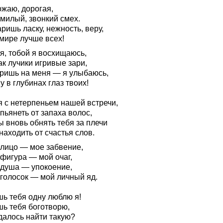
ожаю, дорогая,
 милый, звонкий смех.
ришь ласку, нежность, веру,
 мире лучше всех!
я, тобой я восхищаюсь,
ак лучики игривые зари,
ришь на меня — я улыбаюсь,
у в глубинах глаз твоих!
я с нетерпеньем нашей встречи,
пьянеть от запаха волос,
 вновь обнять тебя за плечи
находить от счастья слов.
 лицо — мое забвение,
 фигура — мой очаг,
 душа — упокоение,
 голосок — мой личный яд.
шь тебя одну люблю я!
шь тебя боготворю,
далось найти такую?