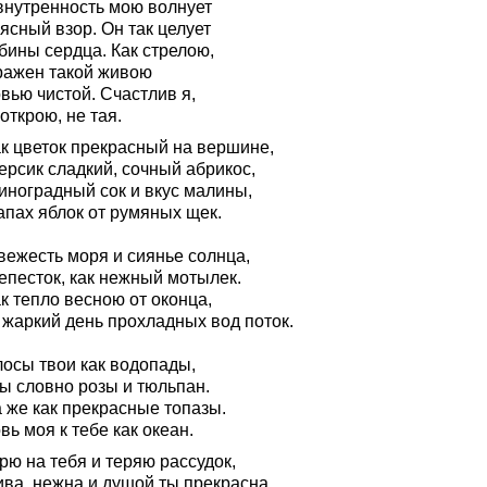
внутренность мою волнует
ясный взор. Он так целует
бины сердца. Как стрелою,
ражен такой живою
вью чистой. Счастлив я,
открою, не тая.
ак цветок прекрасный на вершине,
ерсик сладкий, сочный абрикос,
иноградный сок и вкус малины,
апах яблок от румяных щек.
вежесть моря и сиянье солнца,
епесток, как нежный мотылек.
к тепло весною от оконца,
 жаркий день прохладных вод поток.
лосы твои как водопады,
бы словно розы и тюльпан.
 же как прекрасные топазы.
ь моя к тебе как океан.
рю на тебя и теряю рассудок,
ива, нежна и душой ты прекрасна.