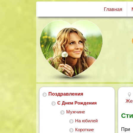
Главная
Поздравления
Же
С Днем Рождения
Мужчине
Сти
На юбилей
При 
Короткие