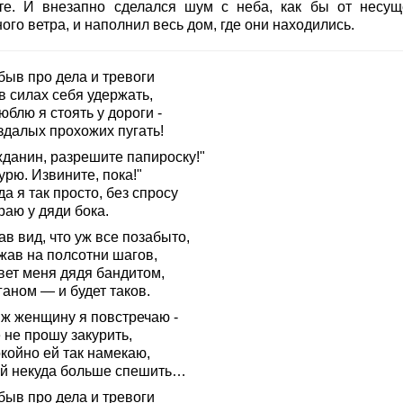
те. И внезапно сделался шум с неба, как бы от несущ
ого ветра, и наполнил весь дом, где они находились.
быв про дела и тревоги
в силах себя удержать,
юблю я стоять у дороги -
здалых прохожих пугать!
жданин, разрешите папироску!"
урю. Извините, пока!"
да я так просто, без спросу
раю у дяди бока.
в вид, что уж все позабыто,
жав на полсотни шагов,
вет меня дядя бандитом,
аном — и будет таков.
 ж женщину я повстречаю -
 не прошу закурить,
койно ей так намекаю,
ей некуда больше спешить…
быв про дела и тревоги