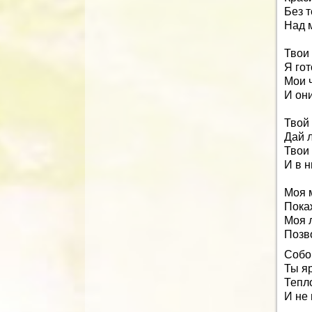
Без т
Над 
Твои 
Я гот
Мои 
И они
Твой 
Дай л
Твои 
И в н
Моя 
Покаж
Моя 
Позв
Собо
Ты яр
Тепл
И не 