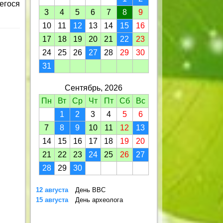
егося
3
4
5
6
7
8
9
10
11
12
13
14
15
16
17
18
19
20
21
22
23
24
25
26
27
28
29
30
31
Сентябрь, 2026
Пн
Вт
Ср
Чт
Пт
Сб
Вс
1
2
3
4
5
6
7
8
9
10
11
12
13
14
15
16
17
18
19
20
21
22
23
24
25
26
27
28
29
30
12 августа
День ВВС
15 августа
День археолога