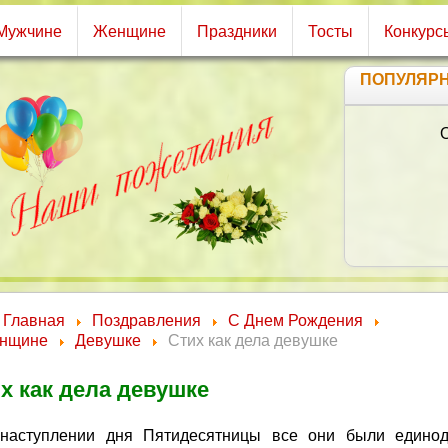
Мужчине
Женщине
Праздники
Тосты
Конкурс
ПОПУЛЯР
Будь 
Хор
Будь с
Прос
И добр
Пусть
Пусть
Люб
Главная
Поздравления
С Днем Рождения
нщине
Девушке
Стих как дела девушке
х как дела девушке
наступлении дня Пятидесятницы все они были едино