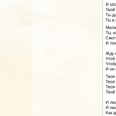
Я об
Твой
Ты да
Ты в
Мила
Ты, к
Смот
И тон
Жду 
Чтоб 
Чтобы
И не 
Твое
Твоя
Твоя
Твой
И ли
И ли
Как у