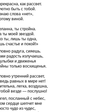
рекрасна, как рассвет.
ютно быть с тобой.
знаю слова «нет»,
этому виной.
ланна, ты стройна.
а ты моей звездой.
о ты, лишь ты одна,
шь счастье и покой!»
ловно радуга, сияешь.
ами радость излучаешь,
 улыбки и движенья
ойны только восхищенья.
ловно утренний рассвет,
ведь равных в мире нет!
тельна, легка, воздушна,
 тобой везде — послушно!
гел, посланный с небес,
том сердце шепчет мне
осто чудо из чудес,