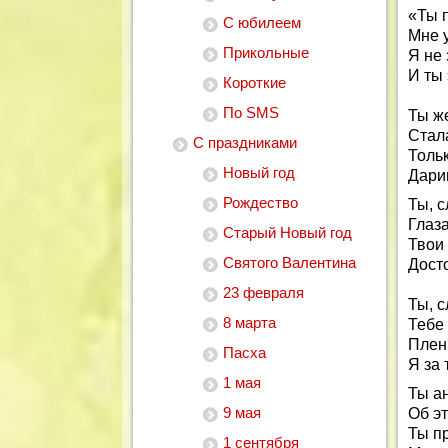
«Ты п
С юбилеем
Мне у
Прикольные
Я не 
И ты 
Короткие
По SMS
Ты же
Стал
С праздниками
Тольк
Новый год
Дари
Рождество
Ты, с
Глаз
Старый Новый год
Твои
Святого Валентина
Дост
23 февраля
Ты, с
8 марта
Тебе 
Плени
Пасха
Я за
1 мая
Ты ан
9 мая
Об э
Ты пр
1 сентября