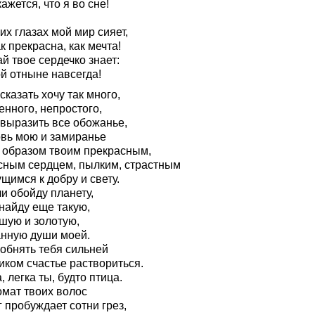
ажется, что я во сне!
их глазах мой мир сияет,
к прекрасна, как мечта!
й твое сердечко знает:
й отныне навсегда!
сказать хочу так много,
енного, непростого,
 выразить все обожанье,
вь мою и замиранье
 образом твоим прекрасным,
сным сердцем, пылким, страстным
щимся к добру и свету.
и обойду планету,
найду еще такую,
шую и золотую,
нную души моей.
 обнять тебя сильней
иком счастье раствориться.
, легка ты, будто птица.
омат твоих волос
 пробуждает сотни грез,