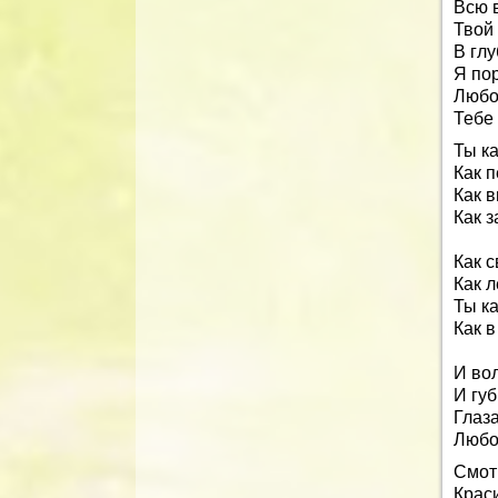
Всю 
Твой 
В глу
Я по
Любо
Тебе 
Ты к
Как п
Как в
Как з
Как с
Как л
Ты ка
Как в
И во
И гу
Глаза
Любов
Смот
Крас