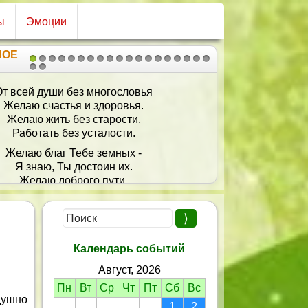
ы
Эмоции
НОЕ
1
2
3
4
5
6
7
8
9
10
11
12
13
14
15
16
17
18
19
20
21
самой веселой и самой счастливой,
ошей и нежной и самой красивой
амой внимательной, самой любимой,
той, обаятельной, неповторимой,
ой, и строгой, и слабой, и сильной,
 беды уходят с дороги в бессилье.
 сбудется все, что ты хочешь сама.
ви тебе, веры, надежды, добра!
Календарь событий
Август, 2026
Пн
Вт
Ср
Чт
Пт
Сб
Вс
душно
1
2