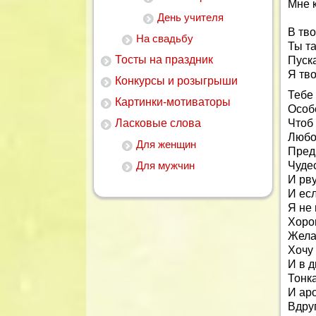
Мне к
День учителя
В тво
На свадьбу
Ты та
Тосты на праздник
Пуска
Я тво
Конкурсы и розыгрыши
Тебе 
Картинки-мотиваторы
Особ
Ласковые слова
Чтоб
Любо
Для женщин
Пред
Для мужчин
Чуде
И рву
И есл
Я не 
Хоро
Жела
Хочу
И в д
Тонка
И ар
Вдруг