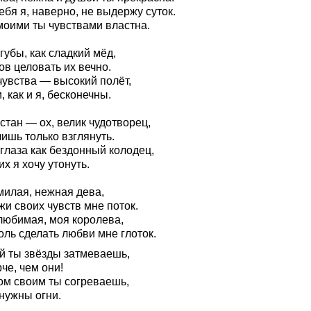
ебя я, наверно, не выдержу суток.
моими ты чувствами властна.
губы, как сладкий мёд,
ов целовать их вечно.
чувства — высокий полёт,
, как и я, бесконечны.
стан — ох, велик чудотворец,
ишь только взглянуть.
глаза как бездонный колодец,
их я хочу утонуть.
милая, нежная дева,
и своих чувств мне поток.
любимая, моя королева,
оль сделать любви мне глоток.
й ты звёзды затмеваешь,
че, чем они!
ом своим ты согреваешь,
нужны огни.