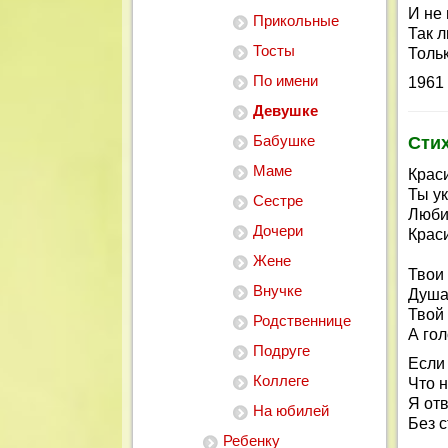
И не 
Прикольные
Так л
Тосты
Тольк
По имени
1961 
Девушке
Бабушке
Стих
Маме
Краси
Ты у
Сестре
Люби
Дочери
Крас
Жене
Твои 
Внучке
Душа
Твой
Родственнице
А гол
Подруге
Если
Коллеге
Что н
Я отв
На юбилей
Без 
Ребенку