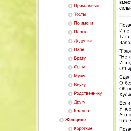
вмес
Прикольные
сильн
Тосты
По имени
Поза
И не 
Парню
Так л
Дедушке
Запо
Папе
"Гра
"Не к
Брату
И тог
Сыну
Отби
Мужу
Сдела
Отбе
Внуку
Обзо
Родственнику
Хулиг
Другу
Если
У нее
Коллеге
А спо
Женщине
Что 
Короткие
Поза