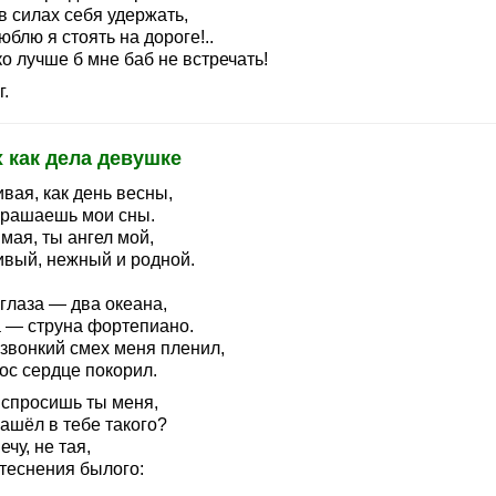
в силах себя удержать,
юблю я стоять на дороге!..
о лучше б мне баб не встречать!
г.
 как дела девушке
вая, как день весны,
крашаешь мои сны.
мая, ты ангел мой,
ивый, нежный и родной.
глаза — два океана,
 — струна фортепиано.
 звонкий смех меня пленил,
ос сердце покорил.
 спросишь ты меня,
ашёл в тебе такого?
ечу, не тая,
стеснения былого: