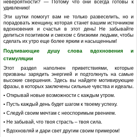
невероятности? — Потому что они всегда готовы к
удивлению!
Эти шутки помогут вам не только развеселить, но и
порадовать женщину, которая станет вашим источником
вдохновения и счастья в этот день! Не забывайте
делиться позитивом и смехом с близкими людьми, чтобы
сделать их утро еще более ярким и насыщенным!
Подливающие душу слова вдохновения и
стимуляции
Этот раздел наполнен приветствиями, которые
призваны зарядить энергией и подтолкнуть на самые
высокие свершения. Здесь вы найдете мотивирующие
фразы, в которых заключены сильные чувства и идеалы.
• Открывай новые возможности с каждым утром.
• Пусть каждый день будет шагом к твоему успеху.
• Следуй своим мечтам с неоспоримым рвением.
• Не забывай, что твоя страсть – твоя сила.
• Вдохновляй и дари свет другим своим примером!