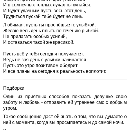
И в солнечных теплых лучах ты купайся.
И будет удачным пусть весь этот день,
Трудиться пускай тебе будет не лень.
Любимая, пусть ты проснёшься с улыбкой.
Желаю весь день плыть по течению рыбкой.
Не прилагать особых усилий,
И оставаться такой же красивой.
Пусть всё у тебя сегодня получается.
Ведь не зря день с улыбки начинается.
Пусть это утро позитивом ободрит
И все планы на сегодня в реальность воплотит.
Подборки
Один из приятных способов показать девушке свою
заботу и любовь - отправить ей утреннее смс с добрым
утром.
Такое сообщение даст ей знать о том, что вы думаете о
ней с момента, когда вы просыпаетесь и до самой ночи.