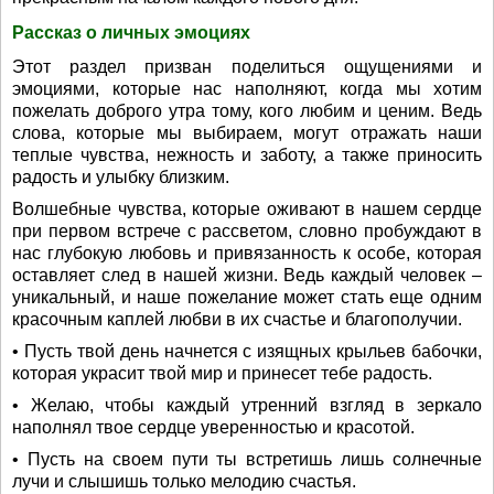
Рассказ о личных эмоциях
Этот раздел призван поделиться ощущениями и
эмоциями, которые нас наполняют, когда мы хотим
пожелать доброго утра тому, кого любим и ценим. Ведь
слова, которые мы выбираем, могут отражать наши
теплые чувства, нежность и заботу, а также приносить
радость и улыбку близким.
Волшебные чувства, которые оживают в нашем сердце
при первом встрече с рассветом, словно пробуждают в
нас глубокую любовь и привязанность к особе, которая
оставляет след в нашей жизни. Ведь каждый человек –
уникальный, и наше пожелание может стать еще одним
красочным каплей любви в их счастье и благополучии.
• Пусть твой день начнется с изящных крыльев бабочки,
которая украсит твой мир и принесет тебе радость.
• Желаю, чтобы каждый утренний взгляд в зеркало
наполнял твое сердце уверенностью и красотой.
• Пусть на своем пути ты встретишь лишь солнечные
лучи и слышишь только мелодию счастья.