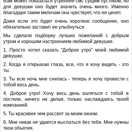
Вам может показаться утреннее смс сущим пустяком, но
для девушки оно будет значить очень много. Именно
благодаря таким мелочам она чувствует, что ее ценят.
Даже если это будет очень короткое сообщение, оно
обязательно заставит ее улыбнуться
Мы сделали подборку лучших пожеланий с добрым
утром и хорошим настроением любимой девушке.
1. Просто хотел сказать “Доброе утро” моей любимой
девушке.
2. Когда я открываю глаза, все, что я хочу видеть - это
ты.
3. Ты всю ночь мне снилась - теперь я хочу провести с
тобой весь день.
4. Доброе утро! Хочу весь день валяться с тобой в
постели, ничего не делая, только наслаждаясь твоей
компанией.
5. Ты красивее чем рассвет за моим окном.
6. Мне никак не удается выспаться без тебя. Мне нужны
твои объятия.