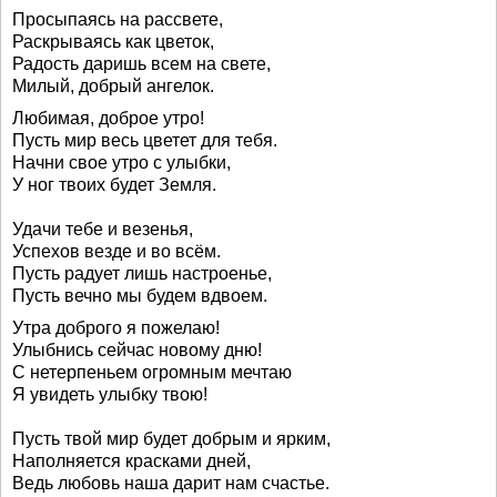
Просыпаясь на рассвете,
Раскрываясь как цветок,
Радость даришь всем на свете,
Милый, добрый ангелок.
Любимая, доброе утро!
Пусть мир весь цветет для тебя.
Начни свое утро с улыбки,
У ног твоих будет Земля.
Удачи тебе и везенья,
Успехов везде и во всём.
Пусть радует лишь настроенье,
Пусть вечно мы будем вдвоем.
Утра доброго я пожелаю!
Улыбнись сейчас новому дню!
С нетерпеньем огромным мечтаю
Я увидеть улыбку твою!
Пусть твой мир будет добрым и ярким,
Наполняется красками дней,
Ведь любовь наша дарит нам счастье.