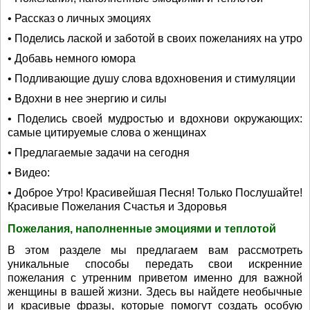
• Рассказ о личных эмоциях
• Поделись лаской и заботой в своих пожеланиях на утро
• Добавь немного юмора
• Подливающие душу слова вдохновения и стимуляции
• Вдохни в нее энергию и силы
• Поделись своей мудростью и вдохнови окружающих:
самые цитируемые слова о женщинах
• Предлагаемые задачи на сегодня
• Видео:
• Доброе Утро! Красивейшая Песня! Только Послушайте!
Красивые Пожелания Счастья и Здоровья
Пожелания, наполненные эмоциями и теплотой
В этом разделе мы предлагаем вам рассмотреть
уникальные способы передать свои искренние
пожелания с утренним приветом именно для важной
женщины в вашей жизни. Здесь вы найдете необычные
и красивые фразы, которые помогут создать особую