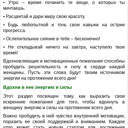
• Утро – время починить те вещи, о которых ты
мечтаешь.
• Расцветай и дари миру свою красоту.
• Будь любопытной и точь свои навыки на острие
прогресса.
• Ослепительное сияние в тебе – бесконечно!
• Не откладывай ничего на завтра, наступило твое
время!
Вдохновляющие и мотивационные пожелания способны
пробудить решительность и силу в сердце каждой
женщины. Пусть эти слова будут твоим источником
энергии на протяжении всего дня!
Вдохни в нее энергию и силы
Этот раздел посвящен тому, как выразить свои
искренние пожелания для того, чтобы вдохнуть в
женщину энергию и силы на протяжении всего дня.
Важно пробудить в ней чувство внутренней мотивации,
поразить ее своей поддержкой и вниманием. Каждое
утро может стать новым стартом для достижения