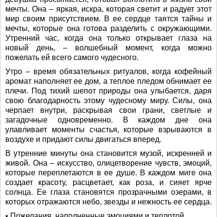
мечты. Она – яркая, искра, которая светит и радует этот
мир своим присутствием. В ее сердце таятся тайны и
мечты, которые она готова разделить с окружающими.
Утренний час, когда она только открывает глаза на
новый день, – волшебный момент, когда можно
пожелать ей всего самого чудесного.
Утро – время обязательных ритуалов, когда кофейный
аромат наполняет ее дом, а теплое пледом обнимает ее
плечи. Под тихий шепот природы она улыбается, даря
свою благодарность этому чудесному миру. Силы, она
черпает внутри, раскрывая свои грани, светлые и
загадочные одновременно. В каждом дне она
улавливает моменты счастья, которые взрываются в
воздухе и придают силы двигаться вперед.
В утренние минуты она становится музой, искренней и
живой. Она – искусство, олицетворение чувств, эмоций,
которые переплетаются в ее душе. В каждом миге она
создает красоту, расцветает, как роза, и сияет ярче
солнца. Ее глаза становятся прозрачными озерами, в
которых отражаются небо, звезды и нежность ее сердца.
• Пожелания, наполненные эмоциями и теплотой