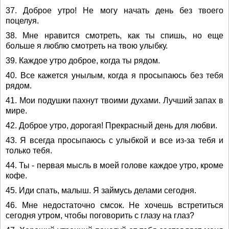
37. Доброе утро! Не могу начать день без твоего
поцелуя.
38. Мне нравится смотреть, как ты спишь, но еще
больше я люблю смотреть на твою улыбку.
39. Каждое утро доброе, когда ты рядом.
40. Все кажется унылым, когда я просыпаюсь без тебя
рядом.
41. Мои подушки пахнут твоими духами. Лучший запах в
мире.
42. Доброе утро, дорогая! Прекрасный день для любви.
43. Я всегда просыпаюсь с улыбкой и все из-за тебя и
только тебя.
44. Ты - первая мысль в моей голове каждое утро, кроме
кофе.
45. Иди спать, малыш. Я займусь делами сегодня.
46. Мне недостаточно смсок. Не хочешь встретиться
сегодня утром, чтобы поговорить с глазу на глаз?