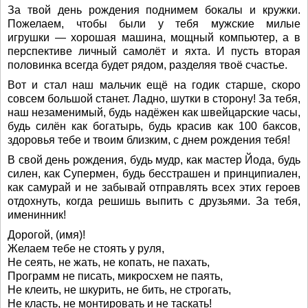
За твой день рождения поднимем бокалы и кружки.
Пожелаем, чтобы были у тебя мужские милые
игрушки — хорошая машина, мощный компьютер, а в
перспективе личный самолёт и яхта. И пусть вторая
половинка всегда будет рядом, разделяя твоё счастье.
Вот и стал наш мальчик ещё на годик старше, скоро
совсем большой станет. Ладно, шутки в сторону! За тебя,
наш незаменимый, будь надёжен как швейцарские часы,
будь силён как богатырь, будь красив как 100 баксов,
здоровья тебе и твоим близким, с днем рождения тебя!
В свой день рождения, будь мудр, как мастер Йода, будь
силен, как Супермен, будь бесстрашен и принципиален,
как самурай и не забывай отправлять всех этих героев
отдохнуть, когда решишь выпить с друзьями. За тебя,
именинник!
Дорогой, (имя)!
Желаем тебе не стоять у руля,
Не сеять, не жать, не копать, не пахать,
Программ не писать, микросхем не паять,
Не клеить, не шкурить, не бить, не строгать,
Не класть, не монтировать и не таскать!