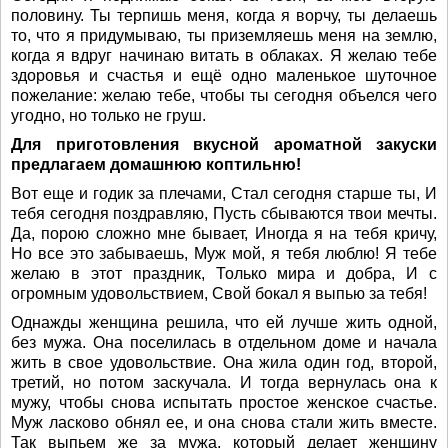
половину. Ты терпишь меня, когда я ворчу, ты делаешь
то, что я придумываю, ты приземляешь меня на землю,
когда я вдруг начинаю витать в облаках. Я желаю тебе
здоровья и счастья и ещё одно маленькое шуточное
пожелание: желаю тебе, чтобы ты сегодня объелся чего
угодно, но только не груш.
Для приготовления вкусной ароматной закуски
предлагаем домашнюю коптильню!
Вот еще и годик за плечами, Стал сегодня старше ты, И
тебя сегодня поздравляю, Пусть сбываются твои мечты.
Да, порою сложно мне бывает, Иногда я на тебя кричу,
Но все это забываешь, Муж мой, я тебя люблю! Я тебе
желаю в этот праздник, Только мира и добра, И с
огромным удовольствием, Свой бокал я выпью за тебя!
Однажды женщина решила, что ей лучше жить одной,
без мужа. Она поселилась в отдельном доме и начала
жить в свое удовольствие. Она жила один год, второй,
третий, но потом заскучала. И тогда вернулась она к
мужу, чтобы снова испытать простое женское счастье.
Муж ласково обнял ее, и она снова стали жить вместе.
Так выпьем же за мужа, который делает женщину