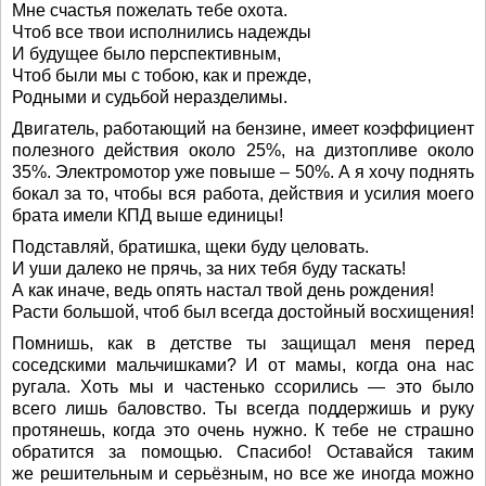
Мне счастья пожелать тебе охота.
Чтоб все твои исполнились надежды
И будущее было перспективным,
Чтоб были мы с тобою, как и прежде,
Родными и судьбой неразделимы.
Двигатель, работающий на бензине, имеет коэффициент
полезного действия около 25%, на дизтопливе около
35%. Электромотор уже повыше – 50%. А я хочу поднять
бокал за то, чтобы вся работа, действия и усилия моего
брата имели КПД выше единицы!
Подставляй, братишка, щеки буду целовать.
И уши далеко не прячь, за них тебя буду таскать!
А как иначе, ведь опять настал твой день рождения!
Расти большой, чтоб был всегда достойный восхищения!
Помнишь, как в детстве ты защищал меня перед
соседскими мальчишками? И от мамы, когда она нас
ругала. Хоть мы и частенько ссорились — это было
всего лишь баловство. Ты всегда поддержишь и руку
протянешь, когда это очень нужно. К тебе не страшно
обратится за помощью. Спасибо! Оставайся таким
же решительным и серьёзным, но все же иногда можно