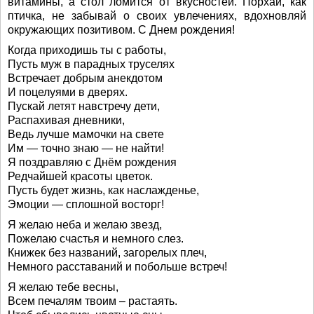
витамины, а стол ломится от вкусностей. Порхай, как
птичка, не забывай о своих увлечениях, вдохновляй
окружающих позитивом. С Днем рождения!
Когда приходишь ты с работы,
Пусть муж в парадных труселях
Встречает добрым анекдотом
И поцелуями в дверях.
Пускай летят навстречу дети,
Распахивая дневники,
Ведь лучше мамочки на свете
Им — точно знаю — не найти!
Я поздравляю с Днём рождения
Редчайшей красоты цветок.
Пусть будет жизнь, как наслажденье,
Эмоции — сплошной восторг!
Я желаю неба и желаю звезд,
Пожелаю счастья и немного слез.
Книжек без названий, загорелых плеч,
Немного расставаний и побольше встреч!
Я желаю тебе весны,
Всем печалям твоим – растаять.