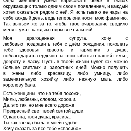
Одна женщина умела нарисовать блеск в глазах
окружающих только одним своим появлением, и каждый
хотел оказаться рядом с ней. Я испытываю ее чары на
себе каждый день, ведь теперь она носит мою фамилию.
Так выпьем же за то, чтобы твое очарование сводило
меня с ума с каждым годом все сильней!
Моя драгоценная супруга, хочу с
любовью поздравить тебя с днём рождения, пожелать
тебе здоровья, красоты и гармонии в душе,
поблагодарить сердечно за твои заботы о нашей семье,
доброту и ласку. Пусть в твоей жизни будет как можно
больше светлых и радостных дней! Можно получить
в жены либо красавицу, либо умницу, либо
замечательную хозяйку, либо нежную мать, либо
королеву бала.
Есть женщины, что на тебя похожи,
Милы, любезны, словом, хороши.
Да, это так, но мне всего дороже
Прекрасный свет твоей святой души.
О, как она, твоя душа, красива.
Ты как звезда была в моей судьбе.
Хочу сказать за все тебе «спасибо»