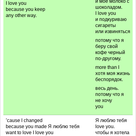
и мое молоко с
I love you
шоколадом.
because you keep
I love you
any other way.
и подкуриваю
сигареты
или извиняться
потому что я
беру свой
кофе черный
по-другому.
more than I
хотя моя жизнь
беспорядок.
весь день.
потому что я
не хочу
you
’cause I changed
Я люблю тебя
because you made Я люблю тебя
love you.
want to love I love you
чтобы я хотела