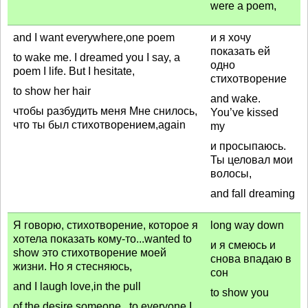
were a poem,
and I want everywhere,one poem
и я хочу
показать ей
to wake me. I dreamed you I say, a
одно
poem I life. But I hesitate,
стихотворение
to show her hair
and wake.
чтобы разбудить меня Мне снилось,
You’ve kissed
что ты был стихотворением,again
my
и просыпаюсь.
Ты целовал мои
волосы,
and fall dreaming
Я говорю, стихотворение, которое я
long way down
хотела показать кому-то...wanted to
и я смеюсь и
show это стихотворение моей
снова впадаю в
жизни. Но я стесняюсь,
сон
and I laugh love,in the pull
to show you
of the desire someone...to everyone I