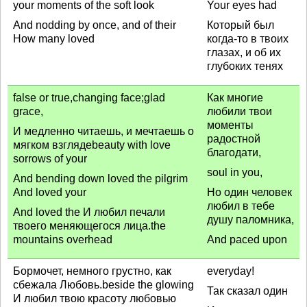
your moments of the soft look
Your eyes had
And nodding by once, and of their
Который был
How many loved
когда-то в твоих
глазах, и об их
глубоких тенях
false or true,changing face;glad
Как многие
grace,
любили твои
моменты
И медленно читаешь, и мечтаешь о
радостной
мягком взглядеbeauty with love
благодати,
sorrows of your
soul in you,
And bending down loved the pilgrim
And loved your
Но один человек
любил в тебе
And loved the И любил печали
душу паломника,
твоего меняющегося лица.the
mountains overhead
And paced upon
Бормочет, немного грустно, как
everyday!
сбежала Любовь.beside the glowing
Так сказал один
И любил твою красоту любовью