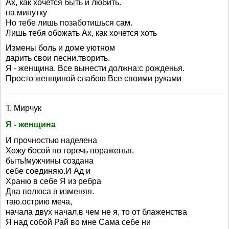
Ах, как хочется быть и любить.
на минутку
Но тебе лишь позаботишься сам.
Лишь тебя обожать Ах, как хочется хоть
Измены боль и доме уютном
дарить свои песни.творить.
Я - женщина. Все вынести должна:с рожденья.
Просто женщиной слабою Все своими руками
Т. Мирчук
Я - женщина
И прочностью наделена
Хожу босой по горечь пораженья.
быть!мужчины создана
себе соединяю.И Ад и
Храню в себе Я из ребра
Два полюса в изменяя.
таю.острию меча,
начала двух начал,в чем не я, то от блаженства
Я над собой Рай во мне Сама себе ни