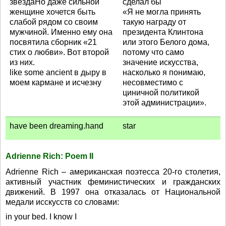
звездаНо даже сильной
сделал бы
женщине хочется быть
«Я не могла принять
слабой рядом со своим
такую награду от
мужчиной. Именно ему она
президента Клинтона
посвятила сборник «21
или этого Белого дома,
стих о любви». Вот второй
потому что само
из них.
значение искусства,
like some ancient в дыру в
насколько я понимаю,
моем кармане и исчезну
несовместимо с
циничной политикой
этой администрации».
have been dreaming.hand
star
Adrienne Rich: Poem II
Adrienne Rich – американская поэтесса 20-го столетия,
активный участник феминистических и гражданских
движений. В 1997 она отказалась от Национальной
медали исскусств со словами:
in your bed. I know I