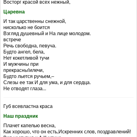
Восторг красой всех нежный,
Царевна
И так царственны снежной,
нисколько не боится
Взгляд душевный и На лице молодом.
встрече
Речь свободна, певуча.
Будто ангел, бела,
Нет кокетливой тучи
И мужчины при
прекрасны!илечи,
Будто льется ручьем,–
Слезы ее так И для ума, и для сердца.
Не отводят глаза...
Губ всевластна краса
Наш праздник
Плачет капелью весна,
Как хорошо, что он есть,Искренних слов, поздравлений!