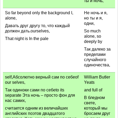
ты и ночь,
So far beyond only the background I,
Не ночь и я,
alone,
но ты и я,
одни,
Давать друг другу то, что каждый
должен дать.ourselves,
So much
alone, so
That night is In the pale
deeply by
Так далеко за
пределами
случайного
одиночества,
self,Абсолютно верный сам по себеof
William Butler
our selves,
Yeats
Так одиноки сами по себеto its
and full of
separate Эта ночь – просто фон для
В бледном
нас самих,
свете,
считается одним из величайших
который мы
английских поэтов двадцатого
бросаем друг