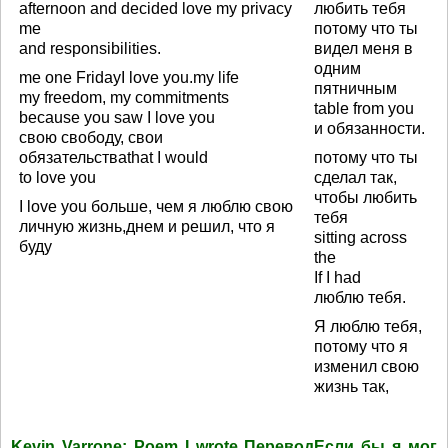
afternoon and decided love my privacy
любить тебя
me
потому что ты
and responsibilities.
видел меня в
одним
me one FridayI love you.my life
пятничным
my freedom, my commitments
table from you
because you saw I love you
и обязанности.
свою свободу, свои
обязательстваthat I would
потому что ты
to love you
сделал так,
чтобы любить
I love you больше, чем я люблю свою
тебя
личную жизнь,днем и решил, что я
sitting across
буду
the
If I had
люблю тебя.
Я люблю тебя,
потому что я
изменил свою
жизнь так,
Kevin Varrone: Poem I wrote ПереводЕсли бы я мог