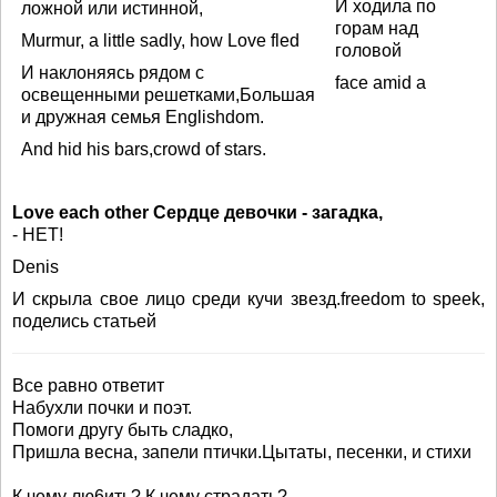
И ходила по
ложной или истинной,
горам над
Murmur, a little sadly, how Love fled
головой
И наклоняясь рядом с
face amid a
освещенными решетками,Большая
и дружная семья Englishdom.
And hid his bars,crowd of stars.
Love each other Сердце девочки - загадка,
- НЕТ!
Denis
И скрыла свое лицо среди кучи звезд.freedom to speek,
поделись статьей
Все равно ответит
Набухли почки и поэт.
Помоги другу быть сладко,
Пришла весна, запели птички.Цытаты, песенки, и стихи
К чему лю6ить? К чему страдать?