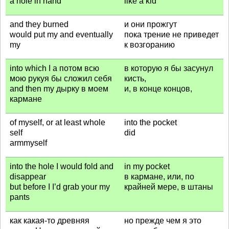
a hole in hand
like a kid
and they burned
и они прожгут
would put my and eventually
пока трение не приведет
my
к возгоранию
into which I а потом всю
в которую я бы засунул
мою рукуя бы сложил себя
кисть,
and then my дырку в моем
и, в конце концов,
кармане
of myself, or at least whole
into the pocket
self
did
armmyself
into the hole I would fold and
in my pocket
disappear
в кармане, или, по
but before I I’d grab your my
крайней мере, в штаны
pants
как какая-то древняя
но прежде чем я это