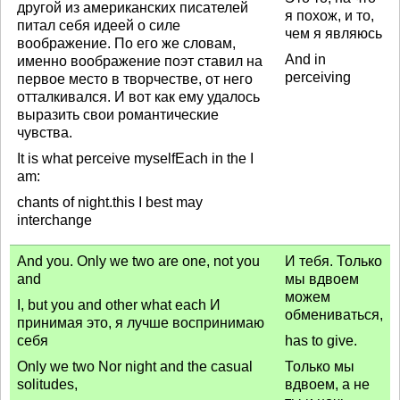
другой из американских писателей
я похож, и то,
питал себя идеей о силе
чем я являюсь
воображение. По его же словам,
And in
именно воображение поэт ставил на
perceiving
первое место в творчестве, от него
отталкивался. И вот как ему удалось
выразить свои романтические
чувства.
It is what perceive myselfEach in the I
am:
chants of night.this I best may
interchange
And you. Only we two are one, not you
И тебя. Только
and
мы вдвоем
можем
I, but you and other what each И
обмениваться,
принимая это, я лучше воспринимаю
себя
has to give.
Only we two Nor night and the casual
Только мы
solitudes,
вдвоем, а не