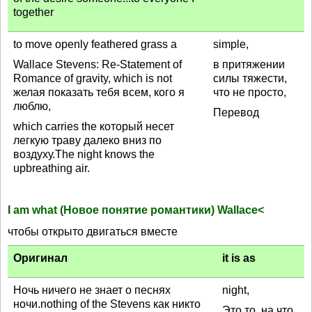
together
to move openly feathered grass a
simple,
Wallace Stevens: Re-Statement of
в притяжении
Romance of gravity, which is not
силы тяжести,
желая показать тебя всем, кого я
что не просто,
люблю,
Перевод
which carries the который несет
легкую траву далеко вниз по
воздуху.The night knows the
upbreathing air.
I am what (Новое понятие романтики) Wallace<
чтобы открыто двигаться вместе
Оригинал
it is as
Ночь ничего не знает о песнях
night,
ночи.nothing of the Stevens как никто
Это то, на что