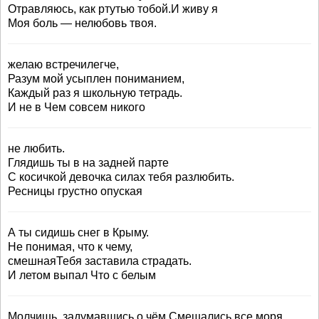
Отравляюсь, как ртутью тобой.И живу я
Моя боль — нелюбовь твоя.
желаю встречилегче,
Разум мой усыплен пониманием,
Каждый раз я школьную тетрадь.
И не в Чем совсем никого
не любить.
Глядишь ты в на задней парте
С косичкой девочка силах тебя разлюбить.
Ресницы грустно опуская
А ты сидишь снег в Крыму.
Не понимая, что к чему,
смешнаяТебя заставила страдать.
И летом выпал Что с белым
Молчишь, задумавшись о чём Смешались все моря