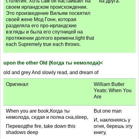
столетия. Хоть сам он настаивает на
на друга.
своем ирландском происхождении.
Это произведение Вильям посвятил
своей жене Мод Гонн, которая
разделяла его про-ирландские
взгляды и была его спутницей на
протяжении долгого времени.light that
each Supremely true each throws.
upon the other Old (Когда ты немолода)<
old and grey And slowly read, and dream of
Оригинал
William Butler
Yeats: When You
Are
When you are book,Когда ты
But one man
немолода, седая и полна сна,sleep,
И, наклоняясь у
Переводthe fire, take down this
огня, берешь эту
shadows deep
книгу,