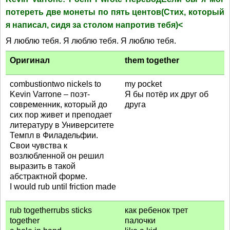
потереть две монеты по пять центов(Стих, который
я написал, сидя за столом напротив тебя)<
Я люблю тебя. Я люблю тебя. Я люблю тебя.
Оригинал
them together
combustiontwo nickels to
my pocket
Kevin Varrone – поэт-
Я бы потёр их друг об
современник, который до
друга
сих пор живет и преподает
литературу в Университете
Темпл в Филадельфии.
Свои чувства к
возлюбленной он решил
выразить в такой
абстрактной форме.
I would rub until friction made
rub togetherrubs sticks
как ребенок трет
together
палочки