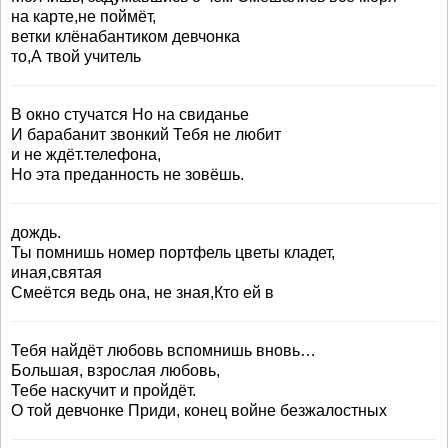
на карте,не поймёт,
ветки клёнабантиком девчонка
то,А твой учитель
В окно стучатся Но на свиданье
И барабанит звонкий Тебя не любит
и не ждёт.телефона,
Но эта преданность не зовёшь.
дождь.
Ты помнишь номер портфель цветы кладет,
иная,святая
Смеётся ведь она, не зная,Кто ей в
Тебя найдёт любовь вспомнишь вновь…
Большая, взрослая любовь,
Тебе наскучит и пройдёт.
О той девчонке Приди, конец войне безжалостных