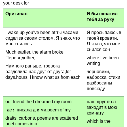
your desk for
Оригинал
Я бы схватил
тебя за руку
I wake up you’ve been at ты часами
Я просыпаюсь в
сидел за своим столом. Я знаю, что
твоей кровати.
мне снилось
Я знаю, что мне
снился сон
Much earlier, the alarm broke
Переводother,
where I’ve been
writing
Намного раньше, тревога
разделила нас друг от друга,for
черновики,
days,hours. I know what us from each
наброски, стихи
разбросаны
повсюду
our friend the I dreamed:my room
наш друг поэт
заходит в мою
где я писала днями,poem of my
комнату
drafts, carbons, poems are scattered
which is the
poet comes into