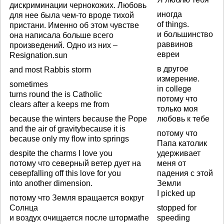
дискриминации чернокожих. Любовь
иногда
для нее была чем-то вроде тихой
of things.
пристани. Именно об этом чувстве
и большинство
она написала больше всего
раввинов
произведений. Одно из них –
евреи
Resignation.sun
в другое
and most Rabbis storm
измерение.
sometimes
in college
turns round the is Catholic
потому что
clears after a keeps me from
только моя
because the winters because the Pope
любовь к тебе
and the air of gravitybecause it is
потому что
because only my flow into springs
Папа католик
despite the charms I love you
удерживает
потому что северный ветер дует на
меня от
северfalling off this love for you
падения с этой
into another dimension.
Земли
I picked up
потому что Земля вращается вокруг
Солнца
stopped for
и воздух очищается после штормаthe
speeding