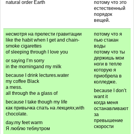
natural order Earth
потому что это
естественный
порядок
вещей.
несмотря на прелести гравитации
потому что я
like the habit when I get and chain-
пью стакан
smoke cigarettes
воды
of sleeping through I love you
потому что ты
держишь мои
or saying I’m sorry
ноги в тепле
in the morningand my milk
которую я
because I drink lectures.water
приобрела в
my coffee Black
колледже.
a mess.
because I don’t
all through the a glass of
want it
because I take though my life
когда меня
как привычка спать на лекциях,with
останавливают
chocolate.
за
превышение
day.my feet warm
скорости
Я люблю тебяутром